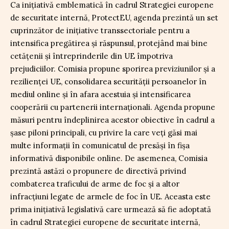
Ca inițiativă emblematică în cadrul Strategiei europene
de securitate internă, ProtectEU, agenda prezintă un set
cuprinzător de inițiative transsectoriale pentru a
intensifica pregătirea și răspunsul, protejând mai bine
cetățenii și întreprinderile din UE împotriva
prejudiciilor. Comisia propune sporirea previziunilor și a
rezilienței UE, consolidarea securității persoanelor în
mediul online și în afara acestuia și intensificarea
cooperării cu partenerii internaționali. Agenda propune
măsuri pentru îndeplinirea acestor obiective în cadrul a
șase piloni principali, cu privire la care veți găsi mai
multe informații în comunicatul de presăși în fișa
informativă disponibile online. De asemenea, Comisia
prezintă astăzi o propunere de directivă privind
combaterea traficului de arme de foc și a altor
infracțiuni legate de armele de foc în UE. Aceasta este
prima inițiativă legislativă care urmează să fie adoptată
în cadrul Strategiei europene de securitate internă,