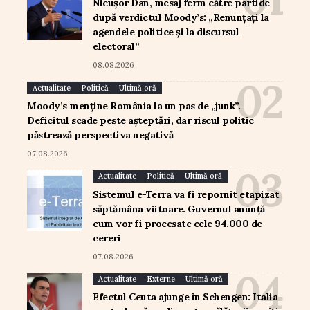
Nicușor Dan, mesaj ferm către partide
după verdictul Moody’s: „Renunțați la
agendele politice și la discursul
electoral”
08.08.2026
Actualitate
Politică
Ultimă oră
Moody’s menține România la un pas de „junk”.
Deficitul scade peste așteptări, dar riscul politic
păstrează perspectiva negativă
07.08.2026
Actualitate
Politică
Ultimă oră
Sistemul e-Terra va fi repornit etapizat
săptămâna viitoare. Guvernul anunță
cum vor fi procesate cele 94.000 de
cereri
07.08.2026
Actualitate
Externe
Ultimă oră
Efectul Ceuta ajunge în Schengen: Italia