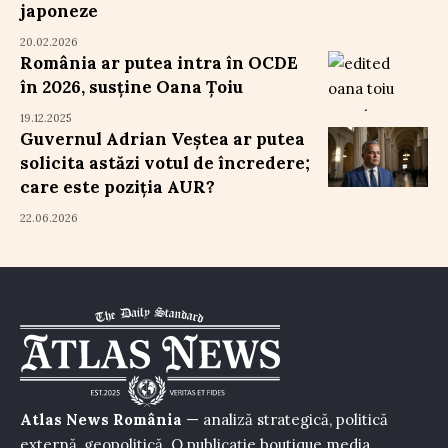
japoneze
20.02.2026
România ar putea intra în OCDE
în 2026, susține Oana Țoiu
19.12.2025
Guvernul Adrian Veștea ar putea
solicita astăzi votul de încredere;
care este poziția AUR?
22.06.2026
Atlas News România
— analiză strategică, politică
externă, geopolitică. O publicație boutique media