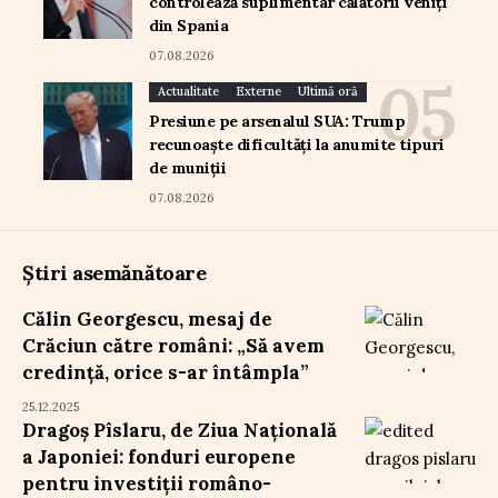
controlează suplimentar călătorii veniți
din Spania
07.08.2026
Actualitate
Externe
Ultimă oră
Presiune pe arsenalul SUA: Trump
recunoaște dificultăți la anumite tipuri
de muniții
07.08.2026
Știri asemănătoare
Călin Georgescu, mesaj de
Crăciun către români: „Să avem
credință, orice s-ar întâmpla”
25.12.2025
Dragoș Pîslaru, de Ziua Națională
a Japoniei: fonduri europene
pentru investiții româno-