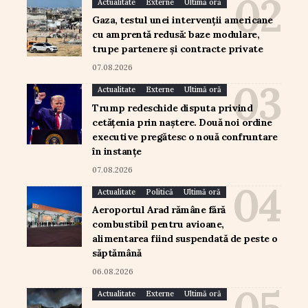
Actualitate
Externe
Ultimă oră
Gaza, testul unei intervenții americane
cu amprentă redusă: baze modulare,
trupe partenere și contracte private
07.08.2026
Actualitate
Externe
Ultimă oră
Trump redeschide disputa privind
cetățenia prin naștere. Două noi ordine
executive pregătesc o nouă confruntare
în instanțe
07.08.2026
Actualitate
Politică
Ultimă oră
Aeroportul Arad rămâne fără
combustibil pentru avioane,
alimentarea fiind suspendată de peste o
săptămână
06.08.2026
Actualitate
Externe
Ultimă oră