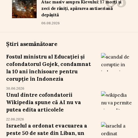
Atac masiv asupra Kievului: 17 morți și
zeci de răniți, apărarea antiaeriană
depășită
06.08.2026
Știri asemănătoare
Fostul ministru al Educației și
cofondatorul Gojek, condamnat
la 10 ani închisoare pentru
corupție în Indonezia
30.06.2026
Unul dintre cofondatorii
Wikipedia spune că AI nu va
putea edita articolele
22.06.2026
Israelul a ordonat evacuarea a
peste 50 de sate din Liban, un