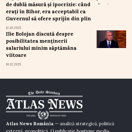
de dublă măsură și ipocrizie: când
erați în Bihor, era acceptabil ca
Guvernul să ofere sprijin din plin
12.10.2025
Ilie Bolojan discută despre
posibilitatea menținerii
salariului minim săptămâna
viitoare
10.12.2025
Atlas News România
— analiză strategică, politică
externă, geopolitică. O publicație boutique media