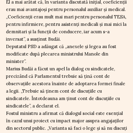
El a mai arătat că, în varianta discutată inițial, coeficienții
erau mai avantajoși pentru personalul auxiliar și medical.
„Coeficienții erau mult mai mari pentru personalul TESA,
pentru infirmiere, pentru asistenți medicali și mai mici la
demnitari și la funcții de conducere, iar acum s-a
inversat”, a susținut Budăi.
Deputatul PSD a adăugat că „anexele și legea au fost
modificate după plecarea ministrului Manole din
minister”.
Marius Budăi a făcut un apel la dialog cu sindicatele,
precizând că Parlamentul trebuie să țină cont de
observațiile acestora înainte de adoptarea formei finale
a legii. „Trebuie să ținem cont de discuțiile cu
sindicatele. Întotdeauna am ținut cont de discuțiile cu
sindicatele”, a declarat el.
Fostul ministru a afirmat că dialogul social este esențial
în cazul unui proiect cu impact major asupra angajaților
din sectorul public. „Varianta să faci o lege și să nu discuți