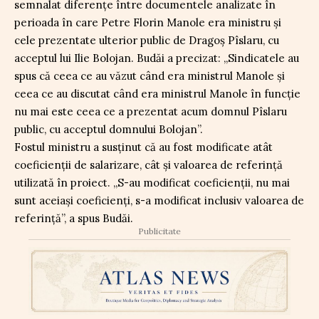
semnalat diferențe între documentele analizate în
perioada în care Petre Florin Manole era ministru și
cele prezentate ulterior public de Dragoș Pîslaru, cu
acceptul lui Ilie Bolojan. Budăi a precizat: „Sindicatele au
spus că ceea ce au văzut când era ministrul Manole și
ceea ce au discutat când era ministrul Manole în funcție
nu mai este ceea ce a prezentat acum domnul Pîslaru
public, cu acceptul domnului Bolojan”.
Fostul ministru a susținut că au fost modificate atât
coeficienții de salarizare, cât și valoarea de referință
utilizată în proiect. „S-au modificat coeficienții, nu mai
sunt aceiași coeficienți, s-a modificat inclusiv valoarea de
referință”, a spus Budăi.
Publicitate