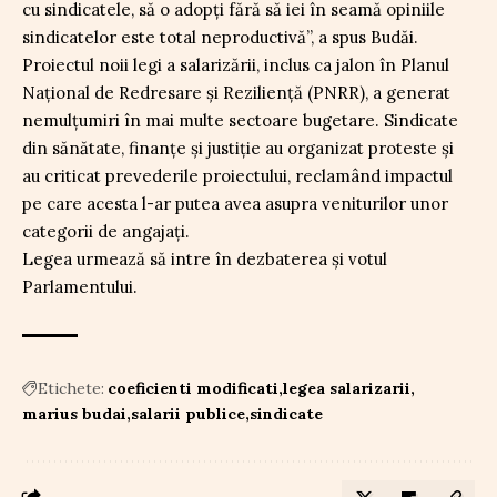
cu sindicatele, să o adopți fără să iei în seamă opiniile
sindicatelor este total neproductivă”, a spus Budăi.
Proiectul noii legi a salarizării, inclus ca jalon în Planul
Național de Redresare și Reziliență (PNRR), a generat
nemulțumiri în mai multe sectoare bugetare. Sindicate
din sănătate, finanțe și justiție au organizat proteste și
au criticat prevederile proiectului, reclamând impactul
pe care acesta l-ar putea avea asupra veniturilor unor
categorii de angajați.
Legea urmează să intre în dezbaterea și votul
Parlamentului.
Etichete:
coeficienti modificati
legea salarizarii
marius budai
salarii publice
sindicate