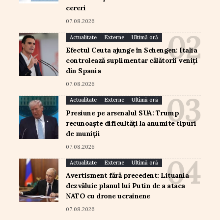
cereri
07.08.2026
Actualitate
Externe
Ultimă oră
Efectul Ceuta ajunge în Schengen: Italia
controlează suplimentar călătorii veniți
din Spania
07.08.2026
Actualitate
Externe
Ultimă oră
Presiune pe arsenalul SUA: Trump
recunoaște dificultăți la anumite tipuri
de muniții
07.08.2026
Actualitate
Externe
Ultimă oră
Avertisment fără precedent: Lituania
dezvăluie planul lui Putin de a ataca
NATO cu drone ucrainene
07.08.2026