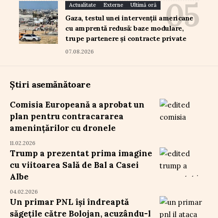
Actualitate
Externe
Ultimă oră
Gaza, testul unei intervenții americane
cu amprentă redusă: baze modulare,
trupe partenere și contracte private
07.08.2026
Știri asemănătoare
Comisia Europeană a aprobat un
plan pentru contracararea
amenințărilor cu dronele
11.02.2026
Trump a prezentat prima imagine
cu viitoarea Sală de Bal a Casei
Albe
04.02.2026
Un primar PNL își îndreaptă
săgețile către Bolojan, acuzându-l