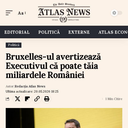
Aa
EDITORIAL
POLITICĂ
EXTERNE
ATLAS ECO
Politică
Bruxelles-ul avertizează
Executivul că poate tăia
miliardele României
Autor:
Redacția Atlas News
Ultima actualizare: 20.05.2026 18:25
1 Min Citire