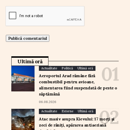
Ultimă oră
Actualitate
Politică
Ultimă oră
Aeroportul Arad rămâne fără
combustibil pentru avioane,
alimentarea fiind suspendată de peste o
săptămână
06.08.2026
Actualitate
Externe
Ultimă oră
Atac masiv asupra Kievului: 17 morți și
zeci de răniți, apărarea antiaeriană