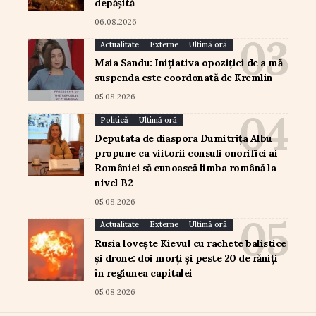
depășită
06.08.2026
Actualitate
Externe
Ultimă oră
Maia Sandu: Inițiativa opoziției de a mă
suspenda este coordonată de Kremlin
05.08.2026
Politică
Ultimă oră
Deputata de diaspora Dumitrița Albu
propune ca viitorii consuli onorifici ai
României să cunoască limba română la
nivel B2
05.08.2026
Actualitate
Externe
Ultimă oră
Rusia lovește Kievul cu rachete balistice
și drone: doi morți și peste 20 de răniți
în regiunea capitalei
05.08.2026