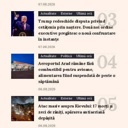
07.08.2026
Actualitate
Externe
Ultimă oră
Trump redeschide disputa privind
cetățenia prin naștere. Două noi ordine
executive pregătesc o nouă confruntare
în instanțe
07.08.2026
Actualitate
Politică
Ultimă oră
Aeroportul Arad rămâne fără
combustibil pentru avioane,
alimentarea fiind suspendată de peste o
săptămână
06.08.2026
Actualitate
Externe
Ultimă oră
Atac masiv asupra Kievului: 17 morți și
zeci de răniți, apărarea antiaeriană
depășită
06.08.2026