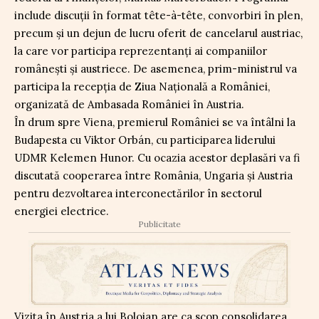
include discuții în format tête-à-tête, convorbiri în plen,
precum și un dejun de lucru oferit de cancelarul austriac,
la care vor participa reprezentanți ai companiilor
românești și austriece. De asemenea, prim-ministrul va
participa la recepția de Ziua Națională a României,
organizată de Ambasada României în Austria.
În drum spre Viena, premierul României se va întâlni la
Budapesta cu Viktor Orbán, cu participarea liderului
UDMR Kelemen Hunor. Cu ocazia acestor deplasări va fi
discutată cooperarea între România, Ungaria și Austria
pentru dezvoltarea interconectărilor în sectorul
energiei electrice.
Publicitate
Vizita în Austria a lui Bolojan are ca scop consolidarea