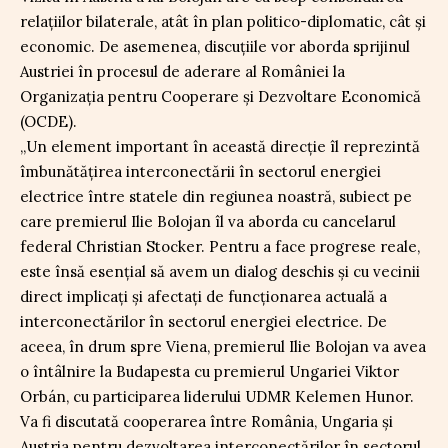
relațiilor bilaterale, atât în plan politico-diplomatic, cât și
economic. De asemenea, discuțiile vor aborda sprijinul
Austriei în procesul de aderare al României la
Organizația pentru Cooperare și Dezvoltare Economică
(OCDE).
„Un element important în această direcție îl reprezintă
îmbunătățirea interconectării în sectorul energiei
electrice între statele din regiunea noastră, subiect pe
care premierul Ilie Bolojan îl va aborda cu cancelarul
federal Christian Stocker. Pentru a face progrese reale,
este însă esențial să avem un dialog deschis și cu vecinii
direct implicați și afectați de funcționarea actuală a
interconectărilor în sectorul energiei electrice. De
aceea, în drum spre Viena, premierul Ilie Bolojan va avea
o întâlnire la Budapesta cu premierul Ungariei Viktor
Orbán, cu participarea liderului UDMR Kelemen Hunor.
Va fi discutată cooperarea între România, Ungaria și
Austria pentru dezvoltarea interconectărilor în sectorul