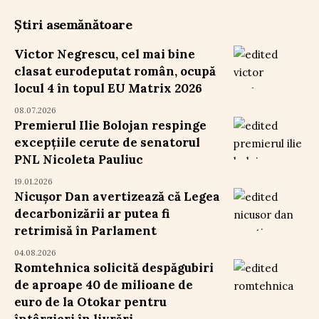
Știri asemănătoare
Victor Negrescu, cel mai bine
clasat eurodeputat român, ocupă
locul 4 în topul EU Matrix 2026
08.07.2026
Premierul Ilie Bolojan respinge
excepțiile cerute de senatorul
PNL Nicoleta Pauliuc
19.01.2026
Nicușor Dan avertizează că Legea
decarbonizării ar putea fi
retrimisă în Parlament
04.08.2026
Romtehnica solicită despăgubiri
de aproape 40 de milioane de
euro de la Otokar pentru