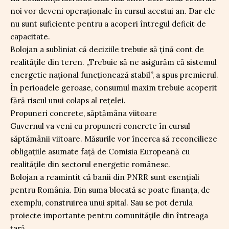
noi vor deveni operaționale în cursul acestui an. Dar ele
nu sunt suficiente pentru a acoperi întregul deficit de
capacitate.
Bolojan a subliniat că deciziile trebuie să țină cont de
realitățile din teren. „Trebuie să ne asigurăm că sistemul
energetic național funcționează stabil”, a spus premierul.
În perioadele geroase, consumul maxim trebuie acoperit
fără riscul unui colaps al rețelei.
Propuneri concrete, săptămâna viitoare
Guvernul va veni cu propuneri concrete în cursul
săptămânii viitoare. Măsurile vor încerca să reconcilieze
obligațiile asumate față de Comisia Europeană cu
realitățile din sectorul energetic românesc.
Bolojan a reamintit că banii din PNRR sunt esențiali
pentru România. Din suma blocată se poate finanța, de
exemplu, construirea unui spital. Sau se pot derula
proiecte importante pentru comunitățile din întreaga
țară.