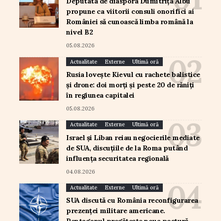
Deputata de diaspora Dumitrița Albu
propune ca viitorii consuli onorifici ai
României să cunoască limba română la
nivel B2
05.08.2026
Actualitate
Externe
Ultimă oră
Rusia lovește Kievul cu rachete balistice
și drone: doi morți și peste 20 de răniți
în regiunea capitalei
05.08.2026
Actualitate
Externe
Ultimă oră
Israel și Liban reiau negocierile mediate
de SUA, discuțiile de la Roma putând
influența securitatea regională
04.08.2026
Actualitate
Externe
Ultimă oră
SUA discută cu România reconfigurarea
prezenței militare americane.