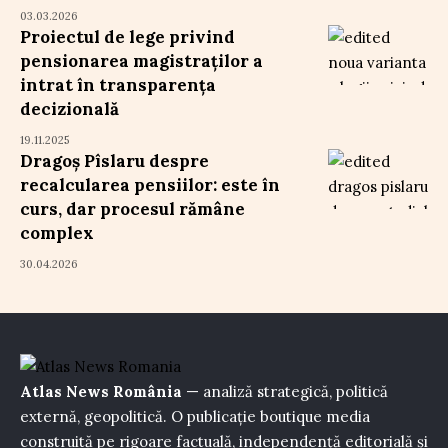
03.03.2026
Proiectul de lege privind
pensionarea magistraților a
intrat în transparența
decizională
19.11.2025
Dragoș Pîslaru despre
recalcularea pensiilor: este în
curs, dar procesul rămâne
complex
30.04.2026
Atlas News România
— analiză strategică, politică
externă, geopolitică. O publicație boutique media
construită pe rigoare factuală, independență editorială și