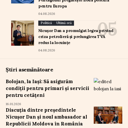
Pentagonul pregătește noua postură
pentru Europa
04.08.2026
Politică
Ultimă oră
Nicușor Dan a promulgat legea privind
criza petrolieră și prelungirea TVA
redus la locuințe
04.08.2026
Știri asemănătoare
Bolojan, la Iași: Să asigurăm
condiții pentru primari și servicii
pentru cetățeni
16.01.2026
Discuția dintre președintele
Nicușor Dan și noul ambasador al
Republicii Moldova în România