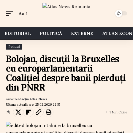
Aa
EDITORIAL
POLITICĂ
EXTERNE
ATLAS ECO
Politică
Bolojan, discuții la Bruxelles
cu europarlamentarii
Coaliției despre banii pierduți
din PNRR
Autor:
Redacția Atlas News
Ultima actualizare: 25.02.2026 22:55
1 Min Citire