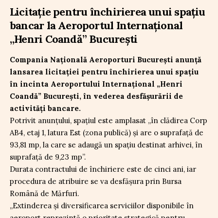
Licitație pentru închirierea unui spațiu
bancar la Aeroportul Internațional
„Henri Coandă” București
Compania Națională Aeroporturi București anunță
lansarea licitației pentru închirierea unui spațiu
în incinta Aeroportului Internațional „Henri
Coandă” București, în vederea desfășurării de
activități bancare.
Potrivit anunțului, spațiul este amplasat „în clădirea Corp
AB4, etaj 1, latura Est (zona publică) și are o suprafață de
93,81 mp, la care se adaugă un spațiu destinat arhivei, în
suprafață de 9,23 mp”.
Durata contractului de închiriere este de cinci ani, iar
procedura de atribuire se va desfășura prin Bursa
Română de Mărfuri.
„Extinderea și diversificarea serviciilor disponibile în
aeroport reprezintă o prioritate strategică pentru