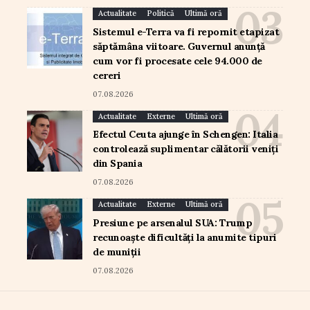
Actualitate
Politică
Ultimă oră
Sistemul e-Terra va fi repornit etapizat
săptămâna viitoare. Guvernul anunță
cum vor fi procesate cele 94.000 de
cereri
07.08.2026
Actualitate
Externe
Ultimă oră
Efectul Ceuta ajunge în Schengen: Italia
controlează suplimentar călătorii veniți
din Spania
07.08.2026
Actualitate
Externe
Ultimă oră
Presiune pe arsenalul SUA: Trump
recunoaște dificultăți la anumite tipuri
de muniții
07.08.2026