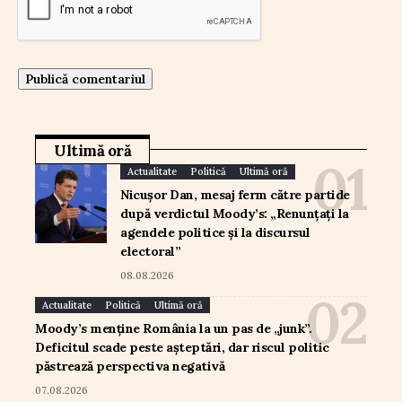
Ultimă oră
Actualitate
Politică
Ultimă oră
Nicușor Dan, mesaj ferm către partide
după verdictul Moody’s: „Renunțați la
agendele politice și la discursul
electoral”
08.08.2026
Actualitate
Politică
Ultimă oră
Moody’s menține România la un pas de „junk”.
Deficitul scade peste așteptări, dar riscul politic
păstrează perspectiva negativă
07.08.2026