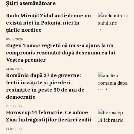
Știri asemănătoare
Radu Miruță: Zidul anti-drone nu
există nici în Polonia, nici în
țările nordice
05.02.2026
Eugen Tomac regretă că nu s-a ajuns la un
compromis rezonabil după desemnarea lui
Veștea premier
14.06.2026
România după 37 de guverne:
lecții învățate și pierderi
resimțite în peste 30 de ani de
democrație
27.10.2025
Horoscop 14 februarie. Ce aduce
Ziua Îndrăgostiților fiecărei zodii
13.02.2026