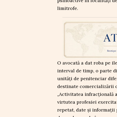
psihoactive în localități d
limitrofe.
O avocată a dat roba pe ileg
interval de timp, o parte 
unități de penitenciar dife
destinate comercializării c
„Activitatea infracțională a
virtutea profesiei exercita
repetat, date și informații