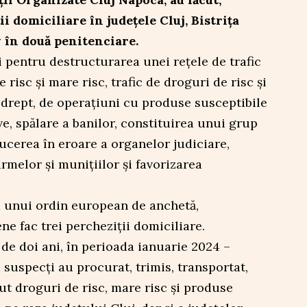
i domiciliare în județele Cluj, Bistrița
v în două penitenciare.
i pentru destructurarea unei rețele de trafic
 risc și mare risc, trafic de droguri de risc și
ă drept, de operațiuni cu produse susceptibile
ve, spălare a banilor, constituirea unui grup
ducerea în eroare a organelor judiciare,
melor și munițiilor și favorizarea
a unui ordin european de anchetă,
ene fac trei percheziții domiciliare.
de doi ani, în perioada ianuarie 2024 –
suspecți au procurat, trimis, transportat,
ut droguri de risc, mare risc și produse