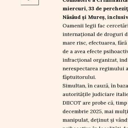
miercuri, 33 de percheziți
Năsăud și Mureș, inclusi
Oamenii legii fac cercetăr
internațional de droguri de
mare risc, efectuarea, făr
de a avea efecte psihoacti
infracțional organizat, in
nerespectarea regimului ar
făptuitorului.
Simultan, în cauză, în baz
autoritățile judiciare itali
DIICOT are probe că, timp 
decembrie 2025, mai mulți 
manipulat, deținut și vând