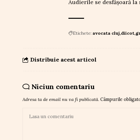
Audierile se desfășoară la 
Etichete:
avocata cluj
diicot
g
Distribuie acest articol
Niciun comentariu
Adresa ta de email nu va fi publicată.
Câmpurile obligat