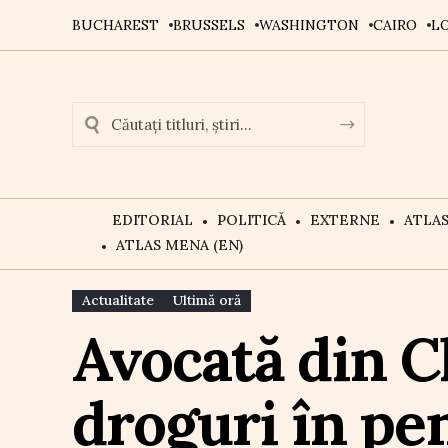
BUCHAREST
BRUSSELS
WASHINGTON
CAIRO
L
EDITORIAL
POLITICĂ
EXTERNE
ATLA
ATLAS MENA (EN)
Actualitate
Ultimă oră
Avocată din Cl
droguri în pe