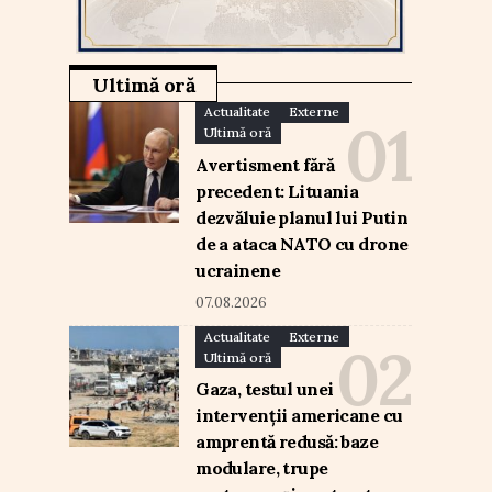
Ultimă oră
Actualitate
Externe
Ultimă oră
Avertisment fără
precedent: Lituania
dezvăluie planul lui Putin
de a ataca NATO cu drone
ucrainene
07.08.2026
Actualitate
Externe
Ultimă oră
Gaza, testul unei
intervenții americane cu
amprentă redusă: baze
modulare, trupe