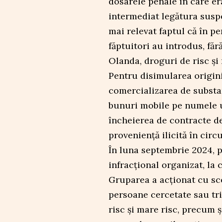
dosarele penale în care er
intermediat legătura suspe
mai relevat faptul că în p
făptuitori au introdus, fără
Olanda, droguri de risc și 
Pentru disimularea origin
comercializarea de substan
bunuri mobile pe numele un
încheierea de contracte de
proveniență ilicită în circ
În luna septembrie 2024, p
infracțional organizat, la 
Gruparea a acționat cu sc
persoane cercetate sau tri
risc și mare risc, precum 