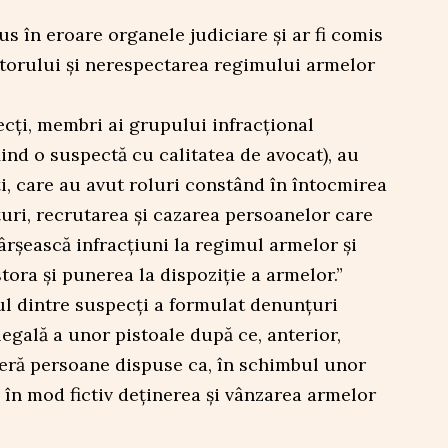
us în eroare organele judiciare și ar fi comis
itorului și nerespectarea regimului armelor
ecți, membri ai grupului infracțional
iind o suspectă cu calitatea de avocat), au
i, care au avut roluri constând în întocmirea
uri, recrutarea și cazarea persoanelor care
ârșească infracțiuni la regimul armelor și
tora și punerea la dispoziție a armelor.”
nul dintre suspecți a formulat denunțuri
legală a unor pistoale după ce, anterior,
eră persoane dispuse ca, în schimbul unor
 în mod fictiv deținerea și vânzarea armelor