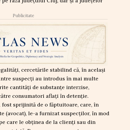
e pe raza județului Cluj, dar și a județelor
Publicitate
alități, cercetările stabilind că, în același
dintre suspecți au introdus în mai multe
rite cantități de substanțe interzise,
ătre consumatori aflați în detenție.
 fost sprijinită de o făptuitoare, care, în
te (avocat), le-a furnizat suspecților, în mod
 pe care le obținea de la clienți sau din