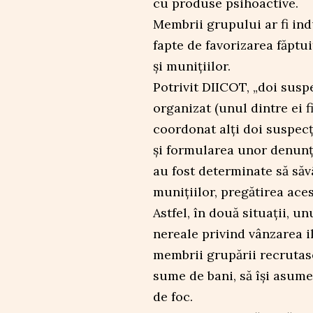
cu produse psihoactive.
Membrii grupului ar fi ind
fapte de favorizarea făptu
și munițiilor.
Potrivit DIICOT, „doi susp
organizat (unul dintre ei f
coordonat alți doi suspecț
și formularea unor denunț
au fost determinate să săv
munițiilor, pregătirea aces
Astfel, în două situații, u
nereale privind vânzarea i
membrii grupării recrutas
sume de bani, să își asume
de foc.