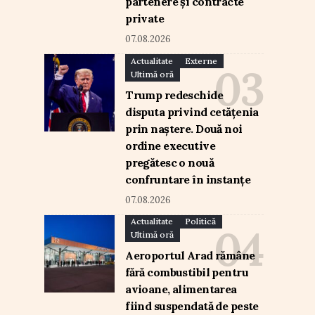
partenere și contracte
private
07.08.2026
Actualitate
Externe
Ultimă oră
Trump redeschide
disputa privind cetățenia
prin naștere. Două noi
ordine executive
pregătesc o nouă
confruntare în instanțe
07.08.2026
Actualitate
Politică
Ultimă oră
Aeroportul Arad rămâne
fără combustibil pentru
avioane, alimentarea
fiind suspendată de peste