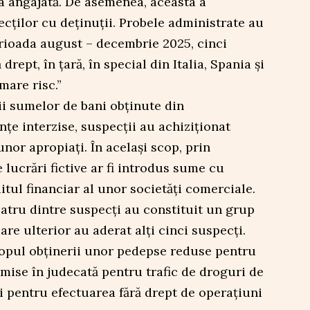
a angajată. De asemenea, aceasta a
cților cu deținuții. Probele administrate au
erioada august – decembrie 2025, cinci
 drept, în țară, în special din Italia, Spania și
mare risc.”
ii sumelor de bani obținute din
țe interzise, suspecții au achiziționat
or apropiați. În același scop, prin
 lucrări fictive ar fi introdus sume cu
uitul financiar al unor societăți comerciale.
atru dintre suspecți au constituit un grup
care ulterior au aderat alți cinci suspecți.
opul obținerii unor pedepse reduse pentru
mise în judecată pentru trafic de droguri de
și pentru efectuarea fără drept de operațiuni