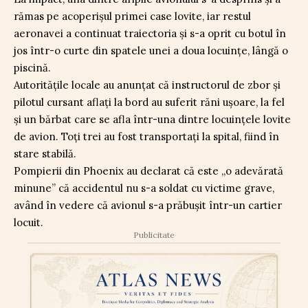
rămas pe acoperișul primei case lovite, iar restul
aeronavei a continuat traiectoria și s-a oprit cu botul în
jos într-o curte din spatele unei a doua locuințe, lângă o
piscină.
Autoritățile locale au anunțat că instructorul de zbor și
pilotul cursant aflați la bord au suferit răni ușoare, la fel
și un bărbat care se afla într-una dintre locuințele lovite
de avion. Toți trei au fost transportați la spital, fiind în
stare stabilă.
Pompierii din Phoenix au declarat că este „o adevărată
minune” că accidentul nu s-a soldat cu victime grave,
având în vedere că avionul s-a prăbușit într-un cartier
locuit.
Publicitate