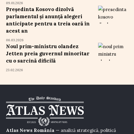
09.01.2026
Președinta Kosovo dizolvă
parlamentul și anunță alegeri
anticipate pentru a treia oară în
acest an
06.03.2026
Noul prim-ministru olandez
Jetten preia guvernul minoritar
cu o sarcină dificilă
23.02.2026
Atlas News România
— analiză strategică, politică