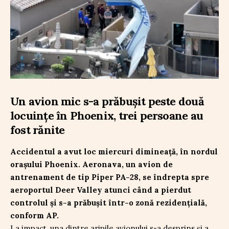
Un avion mic s-a prăbușit peste două
locuințe în Phoenix, trei persoane au
fost rănite
Accidentul a avut loc miercuri dimineață, în nordul
orașului Phoenix. Aeronava, un avion de
antrenament de tip Piper PA-28, se îndrepta spre
aeroportul Deer Valley atunci când a pierdut
controlul și s-a prăbușit într-o zonă rezidențială,
conform AP.
La impact, una dintre aripile avionului s-a desprins și a