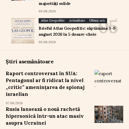
majorități solide
09.08.2026
Atlas Geopolitic
Actualitate
Ultimă oră
Brieful Atlas Geopolitic: săptămâna 3–9
august 2026 în 5 dosare-cheie
09.08.2026
Știri asemănătoare
Raport controversat în SUA:
Pentagonul ar fi ridicat la nivel
„critic” amenințarea de spionaj
israelian
07.06.2026
Rusia lansează o nouă rachetă
hipersonică într-un atac masiv
asupra Ucrainei