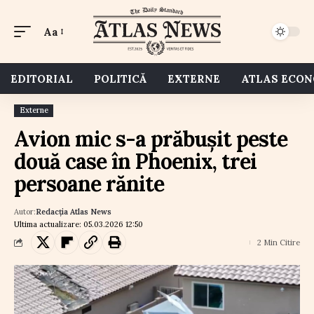
Aa
EDITORIAL
POLITICĂ
EXTERNE
ATLAS ECO
Externe
Avion mic s-a prăbușit peste
două case în Phoenix, trei
persoane rănite
Autor:
Redacția Atlas News
Ultima actualizare: 05.03.2026 12:50
2 Min Citire