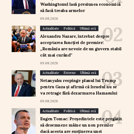
Washingtonul lasă presiunea economică
să facă treaba armelor
09.08.2026
Actualitate
Politică
Ultimă oră
Alexandru Nazare, întrebat despre
acceptarea funcției de premier:
„România are nevoie de un guvern stabil
cât mai curând”
09.08.2026
Actualitate
Externe
Ultimă oră
Netanyahu respinge planul lui Trump
pentru Gaza și afirmă că Israelul nu se
va retrage fără dezarmarea Hamasului
09.08.2026
Actualitate
Politică
Ultimă oră
Eugen Tomac: Președintele este pregătit
să desemneze mâine un nou premier
dacă acesta are susținerea unei