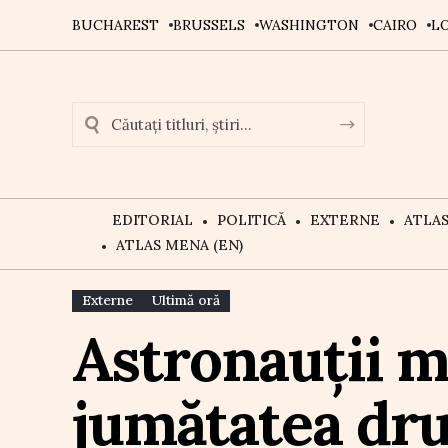
BUCHAREST
BRUSSELS
WASHINGTON
CAIRO
L
EDITORIAL
POLITICĂ
EXTERNE
ATLA
ATLAS MENA (EN)
Externe
Ultimă oră
Astronauții mi
jumătatea dr