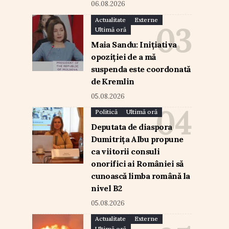
06.08.2026
Actualitate
Externe
Ultimă oră
Maia Sandu: Inițiativa
opoziției de a mă
suspenda este coordonată
de Kremlin
05.08.2026
Politică
Ultimă oră
Deputata de diaspora
Dumitrița Albu propune
ca viitorii consuli
onorifici ai României să
cunoască limba română la
nivel B2
05.08.2026
Actualitate
Externe
Ultimă oră