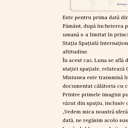
Este pentru prima dată di
Pământ, după încheierea p
umană s-a limitat în princi
Stația Spațială Internațion
altitudine.
În acest caz, Luna se află 
stației spațiale, relatează
Misiunea este transmisă în
documentat călătoria cu c
Printre primele imagini p
văzut din spațiu, inclusiv 
„Vedem mica noastră sferă 
dată, ne regăsim acolo sus,