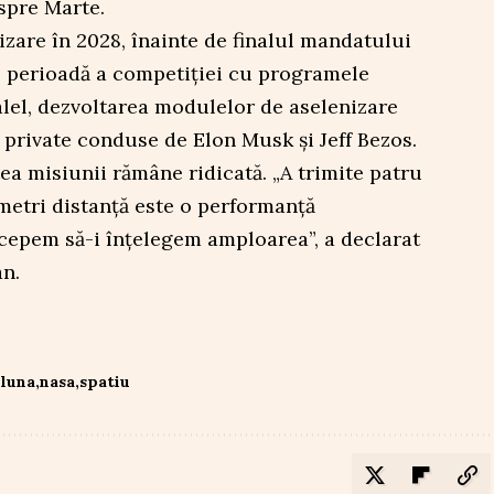
spre Marte.
zare în 2028, înainte de finalul mandatului
o perioadă a competiției cu programele
ralel, dezvoltarea modulelor de aselenizare
 private conduse de Elon Musk și Jeff Bezos.
ea misiunii rămâne ridicată. „A trimite patru
metri distanţă este o performanţă
ncepem să-i înţelegem amploarea”, a declarat
n.
luna
nasa
spatiu