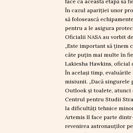
face ca această etapă să fi
În cazul apariției unor pr
să folosească echipamente
pentru a le asigura protecț
Oficialii NASA au vorbit d
„Este important să ținem 
câte puțin mai multe în fie
Lakiesha Hawkins, oficial d
În același timp, evaluările 
misiunii. „Dacă singurele
Outlook şi toalete, atunci 
Centrul pentru Studii Stra
la dificultăți tehnice mino
Artemis II face parte din
revenirea astronauților pe