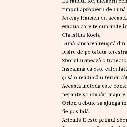
La rândul lor, membrii ech
timpul apropierii de Lună.
Jeremy Hansen cu această 
emoția care te cuprinde în
Christina Koch.
După lansarea reușită din 
ieșire de pe orbita terest
Zborul urmează o traiectori
înseamnă că este calculată
și să o readucă ulterior c
Această metodă este consid
permite schimbări majore d
Orion trebuie să ajungă în
fie posibilă.
Artemis II este primul zbo