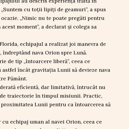
ipajului au descris experiența trăită în
 „Suntem cu toții lipiți de geamuri”, a spus
ocazie. „Nimic nu te poate pregăti pentru
 acest moment”, a declarat și colega sa
Florida, echipajul a realizat joi manevra de
ră, îndreptând nava Orion spre Lună.
e de tip „întoarcere liberă”, ceea ce
 astfel încât gravitația Lunii să devieze nava
ătre Pământ.
erată eficientă, dar limitativă, întrucât nu
e traiectorie în timpul misiunii. Practic,
 proximitatea Lunii pentru ca întoarcerea să
r cu echipaj uman al navei Orion, ceea ce