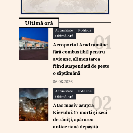
Ultimă oră
Actualitate
Politică
Ultimă oră
Aeroportul Arad rămâne
fără combustibil pentru
avioane, alimentarea
fiind suspendată de peste
o săptămână
06.08.2026
Actualitate
Externe
Ultimă oră
Atac masiv asupra
Kievului: 17 morți și zeci
de răniți, apărarea
antiaeriană depășită