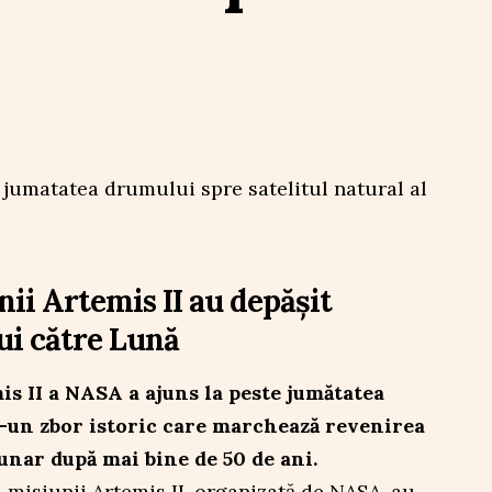
ii Artemis II au depășit
ui către Lună
is II a NASA a ajuns la peste jumătatea
-un zbor istoric care marchează revenirea
unar după mai bine de 50 de ani.
l misiunii Artemis II, organizată de NASA, au