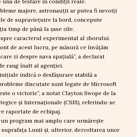
e una de testare în condiții reale.
obleme majore, astronauții ar putea fi nevoiți
le de supraviețuire la bord, concepute
ia timp de până la șase zile.
espre caracterul experimental al zborului.
cont de acest lucru, pe măsură ce învățăm
care zi despre nava spațială”, a declarat
e rang înalt al agenției.
inițiale indică o desfășurare stabilă a
 probleme discutate sunt legate de Microsoft
este o victorie”, a notat Clayton Swope de la
tegice şi Internaţionale (CSIS), referindu-se
re raportate de echipaj.
tr-un program mai amplu care urmărește
 suprafața Lunii și, ulterior, dezvoltarea unor