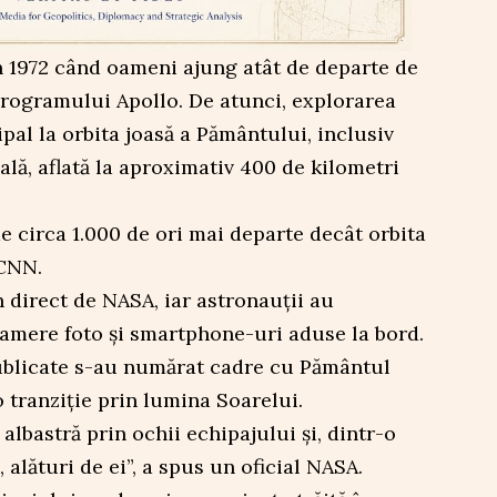
n 1972 când oameni ajung atât de departe de
rogramului Apollo. De atunci, explorarea
pal la orbita joasă a Pământului, inclusiv
ală, aflată la aproximativ 400 de kilometri
de circa 1.000 de ori mai departe decât orbita
 CNN.
 direct de NASA, iar astronauții au
amere foto și smartphone-uri aduse la bord.
ublicate s-au numărat cadre cu Pământul
o tranziție prin lumina Soarelui.
albastră prin ochii echipajului și, dintr-o
 alături de ei”, a spus un oficial NASA.