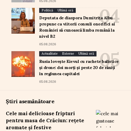
05.08.2026
Politică
Ultimă oră
Deputata de diaspora Dumitrița Albu
propune ca viitorii consuli onorifici ai
României să cunoască limba română la
nivel B2
05.08.2026
Actualitate
Externe
Ultimă oră
Rusia lovește Kievul cu rachete balistice
și drone: doi morți și peste 20 de răniți
în regiunea capitalei
05.08.2026
Știri asemănătoare
Cele mai delicioase fripturi
pentru masa de Crăciun: rețete
aromate și festive