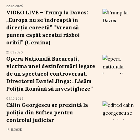
22.12.2025
VIDEO LIVE – Trump la Davos:
„Europa nu se îndreaptă în
direcția corectă” ”Vreau să
punem capăt acestui război
oribil” (Ucraina)
21.01.2026
Opera Națională București,
victima unei dezinformări legate
de un spectacol controversat.
Directorul Daniel Jinga: „Lăsăm
Poliția Română să investigheze”
07.10.2025
Călin Georgescu se prezintă la
poliția din Buftea pentru
controlul judiciar
18.11.2025