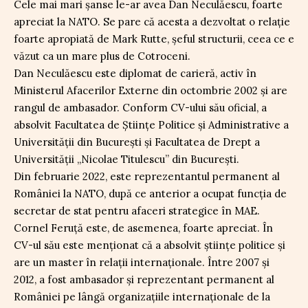
Cele mai mari șanse le-ar avea Dan Neculăescu, foarte
apreciat la NATO. Se pare că acesta a dezvoltat o relație
foarte apropiată de Mark Rutte, șeful structurii, ceea ce e
văzut ca un mare plus de Cotroceni.
Dan Neculăescu este diplomat de carieră, activ în
Ministerul Afacerilor Externe din octombrie 2002 și are
rangul de ambasador. Conform CV-ului său oficial, a
absolvit Facultatea de Științe Politice și Administrative a
Universității din București și Facultatea de Drept a
Universității „Nicolae Titulescu” din București.
Din februarie 2022, este reprezentantul permanent al
României la NATO, după ce anterior a ocupat funcția de
secretar de stat pentru afaceri strategice în MAE.
Cornel Feruță este, de asemenea, foarte apreciat. În
CV-ul său este menționat că a absolvit științe politice și
are un master în relații internaționale. Între 2007 și
2012, a fost ambasador și reprezentant permanent al
României pe lângă organizațiile internaționale de la