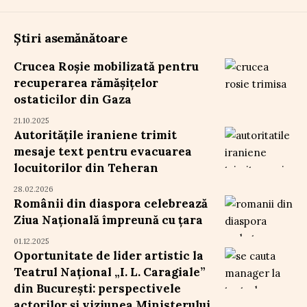
Știri asemănătoare
Crucea Roșie mobilizată pentru
recuperarea rămășițelor
ostaticilor din Gaza
21.10.2025
Autoritățile iraniene trimit
mesaje text pentru evacuarea
locuitorilor din Teheran
28.02.2026
Românii din diaspora celebrează
Ziua Națională împreună cu țara
01.12.2025
Oportunitate de lider artistic la
Teatrul Național „I. L. Caragiale”
din București: perspectivele
actorilor și viziunea Ministerului