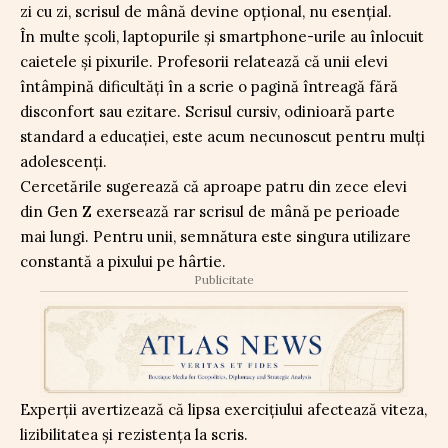
zi cu zi, scrisul de mână devine opțional, nu esențial.
În multe școli, laptopurile și smartphone-urile au înlocuit
caietele și pixurile. Profesorii relatează că unii elevi
întâmpină dificultăți în a scrie o pagină întreagă fără
disconfort sau ezitare. Scrisul cursiv, odinioară parte
standard a educației, este acum necunoscut pentru mulți
adolescenți.
Cercetările sugerează că aproape patru din zece elevi
din Gen Z exersează rar scrisul de mână pe perioade
mai lungi. Pentru unii, semnătura este singura utilizare
constantă a pixului pe hârtie.
Publicitate
Experții avertizează că lipsa exercițiului afectează viteza,
lizibilitatea și rezistența la scris.