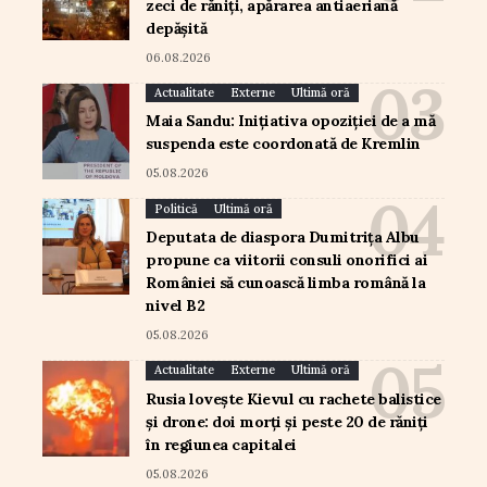
zeci de răniți, apărarea antiaeriană
depășită
06.08.2026
Actualitate
Externe
Ultimă oră
Maia Sandu: Inițiativa opoziției de a mă
suspenda este coordonată de Kremlin
05.08.2026
Politică
Ultimă oră
Deputata de diaspora Dumitrița Albu
propune ca viitorii consuli onorifici ai
României să cunoască limba română la
nivel B2
05.08.2026
Actualitate
Externe
Ultimă oră
Rusia lovește Kievul cu rachete balistice
și drone: doi morți și peste 20 de răniți
în regiunea capitalei
05.08.2026