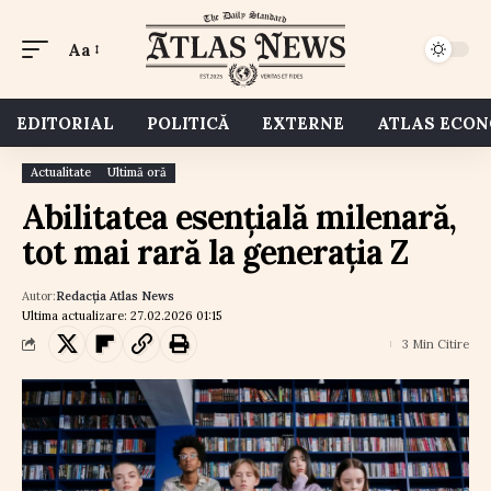
Aa
EDITORIAL
POLITICĂ
EXTERNE
ATLAS ECO
Actualitate
Ultimă oră
Abilitatea esențială milenară,
tot mai rară la generația Z
Autor:
Redacția Atlas News
Ultima actualizare: 27.02.2026 01:15
3 Min Citire