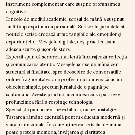
instrument complementar care susține profunzimea
cognitivă.
Dincolo de mediul academic, scrisul de mână a susținut
mult timp exprimarea personală. Scrisorile, jurnalele și
notițele scrise creează urme tangibile ale emoțiilor și
experiențelor. Mesajele digitale, deși practice, sunt
adesea scurte și ușor de șters.
Experții spun că scrierea mai lentă încurajează reflecția
și comunicarea atentă. Mesajele scrise de mână cer
structură și finalitate, spre deosebire de conversațiile
online fragmentate. Unii profesori promovează acum
obiceiuri simple, precum jurnalul de o pagină pe
săptămână. Aceste practici mici încearcă să păstreze
profunzimea fără a respinge tehnologia.
Specialiștii pun accent pe echilibru, nu pe nostalgie.
Tastarea rămâne esențială pentru educația modernă și
viața profesională. Însă menținerea scrisului de mână
poate proteja memoria, învățarea și claritatea