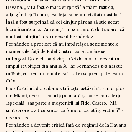
Havana. „Nu a fost o mare surpriză”, a mărturisit ea,
adăugând că îl cunoștea deja ca pe un „vizitator asiduu”.
Însă a fost surprinsă că cei din jur păreau să știe acest
lucru înaintea ei. „Am simțit un sentiment de trădare, că
am fost mințită”, a recunoscut Fernández.
Fernández a precizat că nu împărtășea sentimentele
mamei sale față de Fidel Castro, care rămăsese
îndrăgostită de el toată viața. Cei doi s-au cunoscut în
timpul revoluției din anii 1950, iar Fernández s-a născut
în 1956, cu trei ani înainte ca tatăl ei să preia puterea în
Cuba.
Fiica fostului lider cubanez trăiește astăzi într-un duplex
din Miami, decorat cu artă populară, și nu se consideră
„specială” sau parte a moștenirii lui Fidel Castro. „Mă
simt ca orice alt cubanez, ca femeie, exilată și victimă”, a
declarat ea.
Fernández a devenit critică față de regimul de la Havana