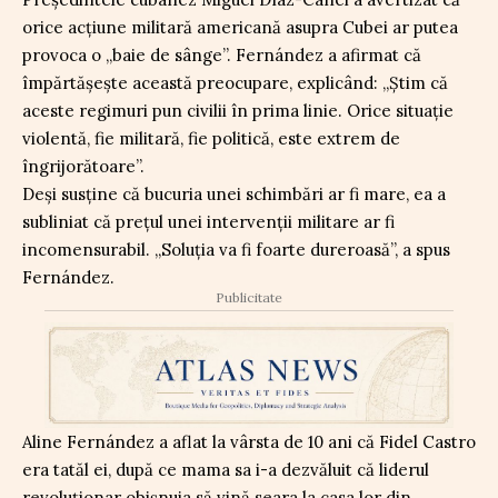
orice acțiune militară americană asupra Cubei ar putea
provoca o „baie de sânge”. Fernández a afirmat că
împărtășește această preocupare, explicând: „Știm că
aceste regimuri pun civilii în prima linie. Orice situație
violentă, fie militară, fie politică, este extrem de
îngrijorătoare”.
Deși susține că bucuria unei schimbări ar fi mare, ea a
subliniat că prețul unei intervenții militare ar fi
incomensurabil. „Soluția va fi foarte dureroasă”, a spus
Fernández.
Publicitate
Aline Fernández a aflat la vârsta de 10 ani că Fidel Castro
era tatăl ei, după ce mama sa i-a dezvăluit că liderul
revoluționar obișnuia să vină seara la casa lor din