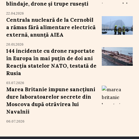
blindaje, drone și trupe rusești
22.04.2026
Centrala nucleară de la Cernobîl
a rămas fără alimentare electrică
externă, anunță AIEA
20.01.2026
144 incidente cu drone raportate
în Europa în mai puțin de doi ani
Reacția statelor NATO, testată de
Rusia
03.07.2026
Marea Britanie impune sancțiuni
dure laboratoarelor secrete din
Moscova după otrăvirea lui
Navalnîi
06.07.2026