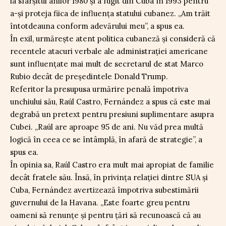
la sfârșitul anilor 1980 și a fugit din Cuba în 1993 pentru
a-și proteja fiica de influența statului cubanez. „Am trăit
întotdeauna conform adevărului meu”, a spus ea.
În exil, urmărește atent politica cubaneză și consideră că
recentele atacuri verbale ale administrației americane
sunt influențate mai mult de secretarul de stat Marco
Rubio decât de președintele Donald Trump.
Referitor la presupusa urmărire penală împotriva
unchiului său, Raúl Castro, Fernández a spus că este mai
degrabă un pretext pentru presiuni suplimentare asupra
Cubei. „Raúl are aproape 95 de ani. Nu văd prea multă
logică în ceea ce se întâmplă, în afară de strategie”, a
spus ea.
În opinia sa, Raúl Castro era mult mai apropiat de familie
decât fratele său. Însă, în privința relației dintre SUA și
Cuba, Fernández avertizează împotriva subestimării
guvernului de la Havana. „Este foarte greu pentru
oameni să renunțe și pentru țări să recunoască că au