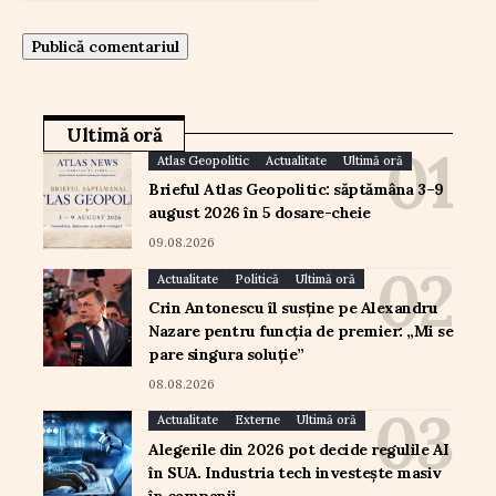
Ultimă oră
Atlas Geopolitic
Actualitate
Ultimă oră
Brieful Atlas Geopolitic: săptămâna 3–9
august 2026 în 5 dosare-cheie
09.08.2026
Actualitate
Politică
Ultimă oră
Crin Antonescu îl susține pe Alexandru
Nazare pentru funcția de premier: „Mi se
pare singura soluție”
08.08.2026
Actualitate
Externe
Ultimă oră
Alegerile din 2026 pot decide regulile AI
în SUA. Industria tech investește masiv
în campanii