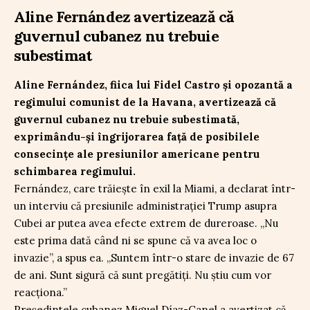
Aline Fernández avertizează că
guvernul cubanez nu trebuie
subestimat
Aline Fernández, fiica lui Fidel Castro și opozantă a
regimului comunist de la Havana, avertizează că
guvernul cubanez nu trebuie subestimată,
exprimându-și îngrijorarea față de posibilele
consecințe ale presiunilor americane pentru
schimbarea regimului.
Fernández, care trăiește în exil la Miami, a declarat într-
un interviu că presiunile administrației Trump asupra
Cubei ar putea avea efecte extrem de dureroase. „Nu
este prima dată când ni se spune că va avea loc o
invazie”, a spus ea. „Suntem într-o stare de invazie de 67
de ani. Sunt sigură că sunt pregătiți. Nu știu cum vor
reacționa.”
Președintele cubanez Miguel Díaz-Canel a avertizat că