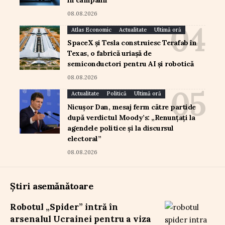
08.08.2026
Atlas Economic
Actualitate
Ultimă oră
SpaceX și Tesla construiesc Terafab în
Texas, o fabrică uriașă de
semiconductori pentru AI și robotică
08.08.2026
Actualitate
Politică
Ultimă oră
Nicușor Dan, mesaj ferm către partide
după verdictul Moody’s: „Renunțați la
agendele politice și la discursul
electoral”
08.08.2026
Știri asemănătoare
Robotul „Spider” intră în
arsenalul Ucrainei pentru a viza