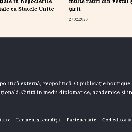
țiale în negocierile
multe râuri din vestul 
ale cu Statele Unite
țării
27.02.2026
politică externă, geopolitică. O publicație boutique
țională. Citită în medii diplomatice, academice și in
itate
Termeni și condiții
Parteneriate
Cod editoria