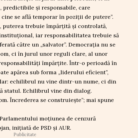
, predictibile și responsabile, care
cine se află temporar în poziții de putere”.
 puterea trebuie împărțită și controlată,
nstituțional, iar responsabilitatea trebuie să
ferată către un „salvator”. Democrația nu se
om, ci în jurul unor reguli clare, al unor
 responsabilități împărțite. Într-o perioadă în
ate apărea sub forma „liderului eficient”,
lar: echilibrul nu vine dintr-un nume, ci din
 statul. Echilibrul vine din dialog.
om. Încrederea se construiește”; mai spune
i Parlamentului moțiunea de cenzură
an, inițiată de PSD și AUR.
Publicitate