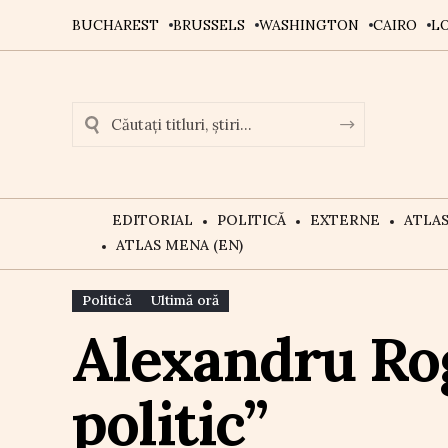
BUCHAREST
BRUSSELS
WASHINGTON
CAIRO
L
EDITORIAL
POLITICĂ
EXTERNE
ATLA
ATLAS MENA (EN)
Politică
Ultimă oră
Alexandru Rog
politic”