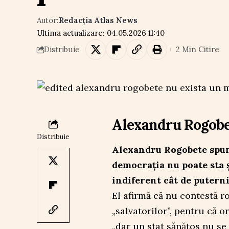
Autor:
Redacția Atlas News
Ultima actualizare: 04.05.2026 11:40
2 Min Citire
Distribuie
Alexandru Rogobet
Distribuie
Alexandru Rogobete spune
democrația nu poate sta 
indiferent cât de puterni
El afirmă că nu contestă ro
„salvatorilor”, pentru că o
„dar un stat sănătos nu se 