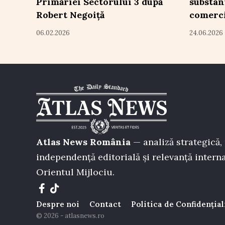
Primăriei Sectorului 3 după
substan
Robert Negoiță
comerci
06.02.2026
24.06.2026
Atlas News România
— analiză strategică, 
independență editorială și relevanță interna
Orientul Mijlociu.
Despre noi
Contact
Politica de Confidențial
© 2026 - atlasnews.ro