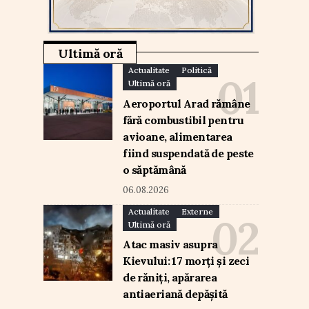
Ultimă oră
Actualitate
Politică
Ultimă oră
Aeroportul Arad rămâne
fără combustibil pentru
avioane, alimentarea
fiind suspendată de peste
o săptămână
06.08.2026
Actualitate
Externe
Ultimă oră
Atac masiv asupra
Kievului: 17 morți și zeci
de răniți, apărarea
antiaeriană depășită