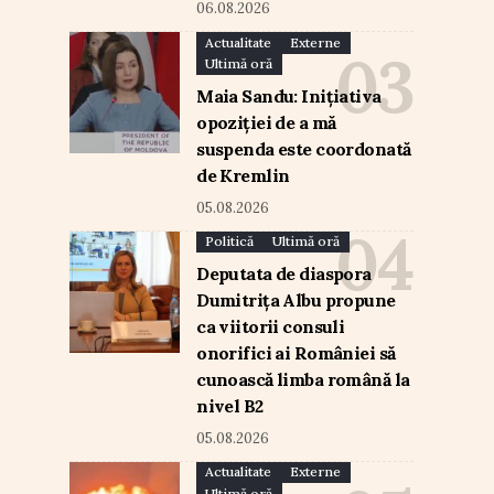
06.08.2026
Actualitate
Externe
Ultimă oră
Maia Sandu: Inițiativa
opoziției de a mă
suspenda este coordonată
de Kremlin
05.08.2026
Politică
Ultimă oră
Deputata de diaspora
Dumitrița Albu propune
ca viitorii consuli
onorifici ai României să
cunoască limba română la
nivel B2
05.08.2026
Actualitate
Externe
Ultimă oră