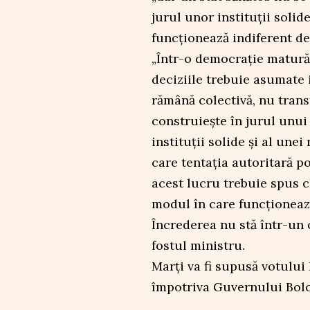
jurul unor instituții solide
funcționează indiferent de 
„Într-o democrație matură,
deciziile trebuie asumate i
rămână colectivă, nu trans
construiește în jurul unui 
instituții solide și al unei
care tentația autoritară po
acest lucru trebuie spus c
modul în care funcționează
Încrederea nu stă într-un 
fostul ministru.
Marți va fi supusă votulu
împotriva Guvernului Boloj