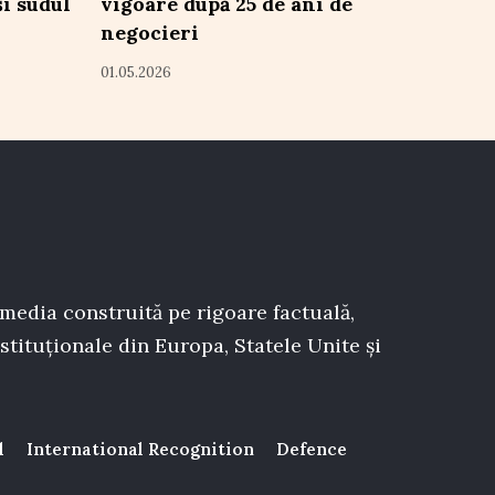
și sudul
vigoare după 25 de ani de
negocieri
01.05.2026
 media construită pe rigoare factuală,
stituționale din Europa, Statele Unite și
l
International Recognition
Defence