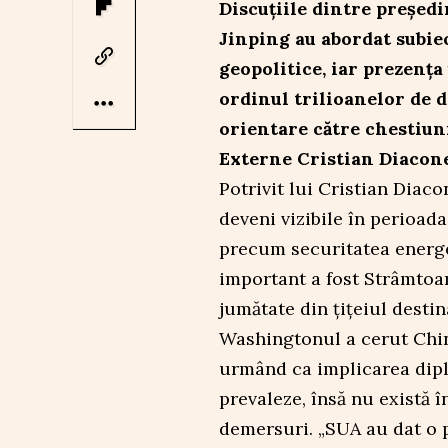
Discuțiile dintre președ
Jinping au abordat subiec
geopolitice, iar prezența
ordinul trilioanelor de d
orientare către chestiun
Externe Cristian Diacon
Potrivit lui Cristian Diac
deveni vizibile în perioad
precum securitatea energe
important a fost Strâmtoar
jumătate din țițeiul destin
Washingtonul a cerut Chine
urmând ca implicarea diplo
prevaleze, însă nu există 
demersuri. „SUA au dat o p