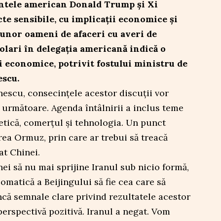
intele american Donald Trump și Xi
te sensibile, cu implicații economice și
 unor oameni de afaceri cu averi de
olari în delegația americană indică o
i economice, potrivit fostului ministru de
escu.
onescu, consecințele acestor discuții vor
a următoare. Agenda întâlnirii a inclus teme
tică, comerțul și tehnologia. Un punct
ea Ormuz, prin care ar trebui să treacă
at Chinei.
i să nu mai sprijine Iranul sub nicio formă,
matică a Beijingului să fie cea care să
încă semnale clare privind rezultatele acestor
erspectivă pozitivă. Iranul a negat. Vom