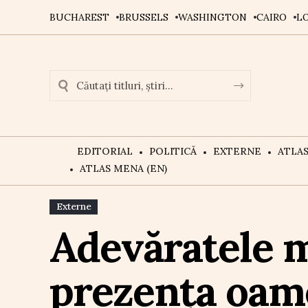
BUCHAREST
BRUSSELS
WASHINGTON
CAIRO
L
EDITORIAL
POLITICĂ
EXTERNE
ATLA
ATLAS MENA (EN)
Externe
Adevăratele m
prezența oame