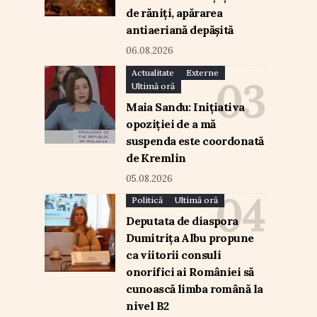
de răniți, apărarea
antiaeriană depășită
06.08.2026
Actualitate
Externe
Ultimă oră
Maia Sandu: Inițiativa
opoziției de a mă
suspenda este coordonată
de Kremlin
05.08.2026
Politică
Ultimă oră
Deputata de diaspora
Dumitrița Albu propune
ca viitorii consuli
onorifici ai României să
cunoască limba română la
nivel B2