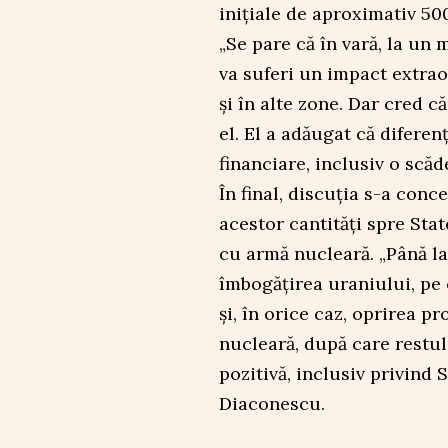
inițiale de aproximativ 500
„Se pare că în vară, la un
va suferi un impact extrao
și în alte zone. Dar cred c
el. El a adăugat că diferen
financiare, inclusiv o scă
În final, discuția s-a con
acestor cantități spre Sta
cu armă nucleară. „Până la
îmbogățirea uraniului, pe 
și, în orice caz, oprirea p
nucleară, după care restul 
pozitivă, inclusiv privind
Diaconescu.