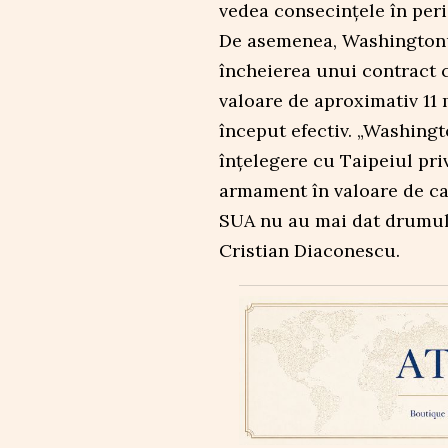
vedea consecințele în per
De asemenea, Washingtonul
încheierea unui contract 
valoare de aproximativ 11 m
început efectiv. „Washingt
înțelegere cu Taipeiul priv
armament în valoare de cam
SUA nu au mai dat drumul 
Cristian Diaconescu.