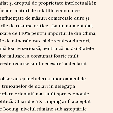
flat și dreptul de proprietate intelectuală în
iciale, alături de relațiile economice
t influențate de măsuri comerciale dure și
rile de resurse critice. „La un moment dat,
xare de 140% pentru importurile din China,
le de minerale rare și de semiconductori,
mă foarte serioasă, pentru că astăzi Statele
lor militare, a consumat foarte mult
ceste resurse sunt necesare”, a declarat
a observat că includerea unor oameni de
 trilioanelor de dolari în delegația
ordare orientată mai mult spre economie
itică. Chiar dacă Xi Jinping ar fi acceptat
e Boeing, nivelul rămâne sub așteptările