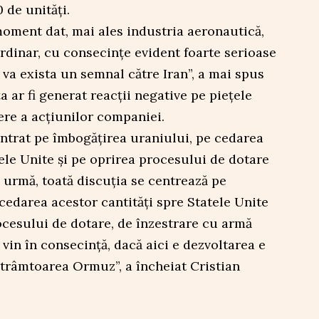
 de unități.
 moment dat, mai ales industria aeronautică,
rdinar, cu consecințe evident foarte serioase
ă va exista un semnal către Iran”, a mai spus
ța ar fi generat reacții negative pe piețele
dere a acțiunilor companiei.
centrat pe îmbogățirea uraniului, pe cedarea
tele Unite și pe oprirea procesului de dotare
 urmă, toată discuția se centrează pe
cedarea acestor cantități spre Statele Unite
rocesului de dotare, de înzestrare cu armă
vin în consecință, dacă aici e dezvoltarea e
 Strâmtoarea Ormuz”, a încheiat Cristian