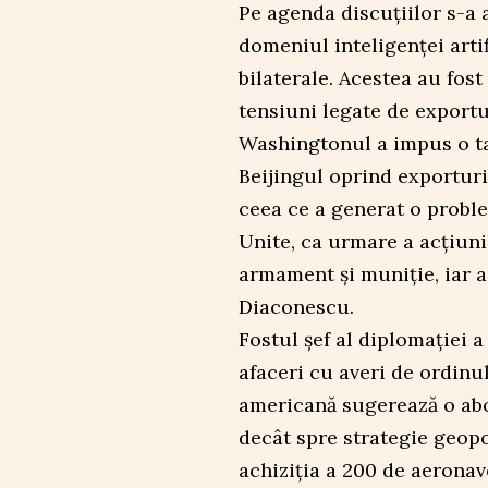
Pe agenda discuțiilor s-a a
domeniul inteligenței artif
bilaterale. Acestea au fos
tensiuni legate de exportu
Washingtonul a impus o ta
Beijingul oprind exporturi
ceea ce a generat o proble
Unite, ca urmare a acțiuni
armament și muniție, iar a
Diaconescu.
Fostul șef al diplomației 
afaceri cu averi de ordinul
americană sugerează o ab
decât spre strategie geopol
achiziția a 200 de aeronav