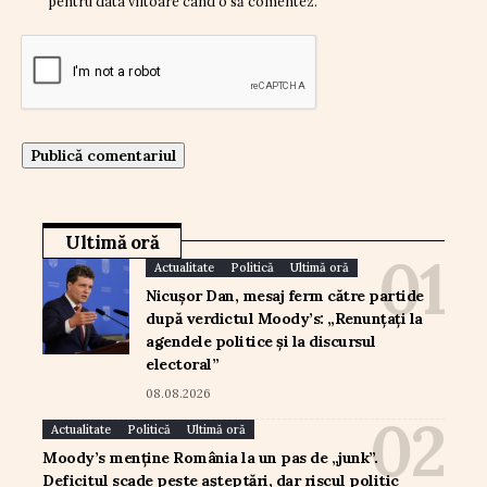
pentru data viitoare când o să comentez.
Ultimă oră
Actualitate
Politică
Ultimă oră
Nicușor Dan, mesaj ferm către partide
după verdictul Moody’s: „Renunțați la
agendele politice și la discursul
electoral”
08.08.2026
Actualitate
Politică
Ultimă oră
Moody’s menține România la un pas de „junk”.
Deficitul scade peste așteptări, dar riscul politic