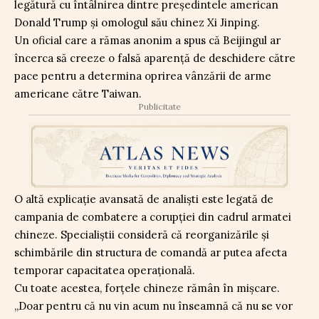
legătură cu întâlnirea dintre președintele american
Donald Trump și omologul său chinez Xi Jinping.
Un oficial care a rămas anonim a spus că Beijingul ar
încerca să creeze o falsă aparență de deschidere către
pace pentru a determina oprirea vânzării de arme
americane către Taiwan.
Publicitate
O altă explicație avansată de analiști este legată de
campania de combatere a corupției din cadrul armatei
chineze. Specialiștii consideră că reorganizările și
schimbările din structura de comandă ar putea afecta
temporar capacitatea operațională.
Cu toate acestea, forțele chineze rămân în mișcare.
„Doar pentru că nu vin acum nu înseamnă că nu se vor