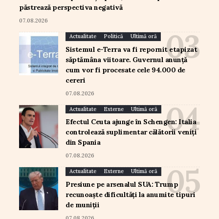
păstrează perspectiva negativă
07.08.2026
Actualitate
Politică
Ultimă oră
Sistemul e-Terra va fi repornit etapizat
săptămâna viitoare. Guvernul anunță
cum vor fi procesate cele 94.000 de
cereri
07.08.2026
Actualitate
Externe
Ultimă oră
Efectul Ceuta ajunge în Schengen: Italia
controlează suplimentar călătorii veniți
din Spania
07.08.2026
Actualitate
Externe
Ultimă oră
Presiune pe arsenalul SUA: Trump
recunoaște dificultăți la anumite tipuri
de muniții
07.08.2026