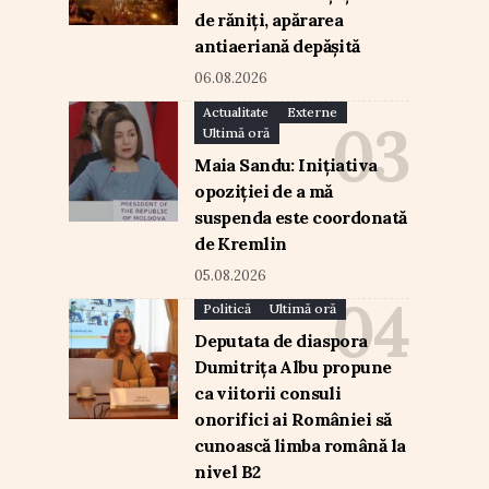
de răniți, apărarea
antiaeriană depășită
06.08.2026
Actualitate
Externe
Ultimă oră
Maia Sandu: Inițiativa
opoziției de a mă
suspenda este coordonată
de Kremlin
05.08.2026
Politică
Ultimă oră
Deputata de diaspora
Dumitrița Albu propune
ca viitorii consuli
onorifici ai României să
cunoască limba română la
nivel B2