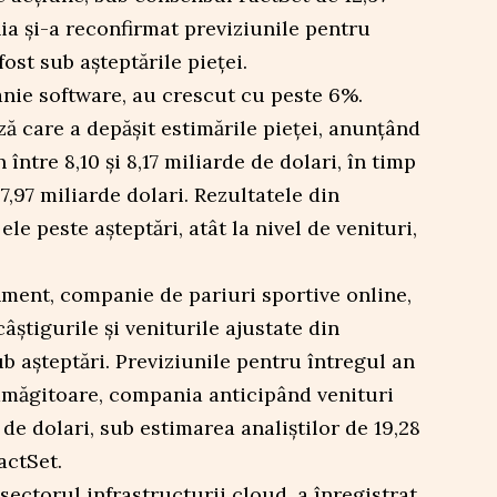
a și-a reconfirmat previziunile pentru
fost sub așteptările pieței.
nie software, au crescut cu peste 6%.
 care a depășit estimările pieței, anunțând
între 8,10 și 8,17 miliarde de dolari, în timp
,97 miliarde dolari. Rezultatele din
ele peste așteptări, atât la nivel de venituri,
nment, companie de pariuri sportive online,
âștigurile și veniturile ajustate din
ub așteptări. Previziunile pentru întregul an
amăgitoare, compania anticipând venituri
e de dolari, sub estimarea analiștilor de 19,28
actSet.
ctorul infrastructurii cloud, a înregistrat