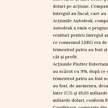
dolari pe acțiune. Compani
întregul an fiscal, care au 
Acțiunile Autodesk, compa
Autodesk a emis o prognoză
venituri pentru întregul an 
ce consensul LSEG era de 7
trimestrul patru au fost și 
cât și profit.
Acțiunile Flutter Entertai
au scăzut cu 9%, după ce c
trimestrul patru au fost s
au fost, de asemenea, dez
între 17,75 și 19,05 miliard
miliarde dolari, conform F
CoreWeave, companie din se