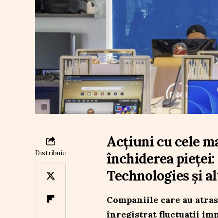
Acțiuni cu cele ma
Distribuie
închiderea pieței: 
Technologies și al
Companiile care au atras 
înregistrat fluctuații im