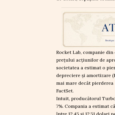
Rocket Lab, companie din d
prețului acțiunilor de apr
societatea a estimat o pie
depreciere și amortizare (E
mai mare decât pierderea a
FactSet.
Intuit, producătorul Turbo
7%. Compania a estimat câș
între 12,45 și 12,51 dolari