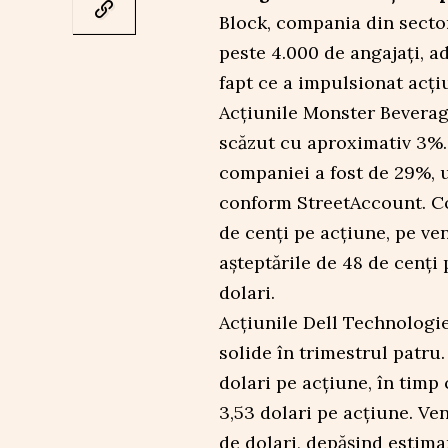
Block, compania din sector
peste 4.000 de angajați, a
fapt ce a impulsionat acți
Acțiunile Monster Beverag
scăzut cu aproximativ 3%.
companiei a fost de 29%, 
conform StreetAccount. Co
de cenți pe acțiune, pe ven
așteptările de 48 de cenți 
dolari.
Acțiunile Dell Technologie
solide în trimestrul patru.
dolari pe acțiune, în timp
3,53 dolari pe acțiune. Ve
de dolari, depășind estima