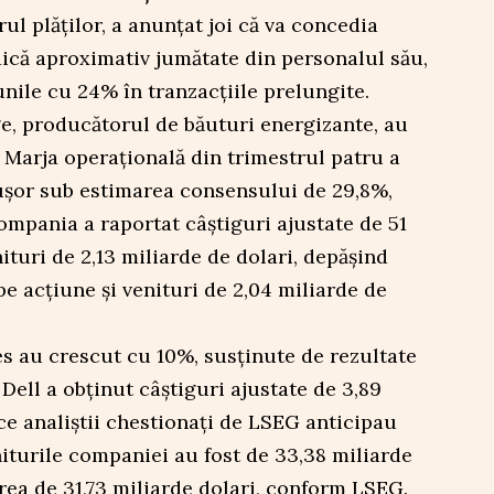
ul plăților, a anunțat joi că va concedia
dică aproximativ jumătate din personalul său,
unile cu 24% în tranzacțiile prelungite.
e, producătorul de băuturi energizante, au
 Marja operațională din trimestrul patru a
ușor sub estimarea consensului de 29,8%,
mpania a raportat câștiguri ajustate de 51
ituri de 2,13 miliarde de dolari, depășind
pe acțiune și venituri de 2,04 miliarde de
s au crescut cu 10%, susținute de rezultate
 Dell a obținut câștiguri ajustate de 3,89
 ce analiștii chestionați de LSEG anticipau
niturile companiei au fost de 33,38 miliarde
rea de 31,73 miliarde dolari, conform LSEG.