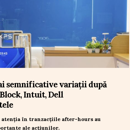
i semnificative variații după
Block, Intuit, Dell
tele
atenția în tranzacțiile after-hours au
portante ale acțiunilor.