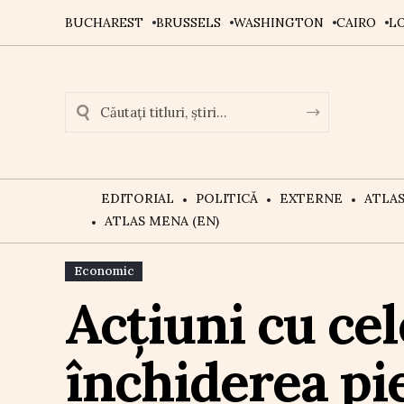
BUCHAREST
BRUSSELS
WASHINGTON
CAIRO
L
EDITORIAL
POLITICĂ
EXTERNE
ATLA
ATLAS MENA (EN)
Economic
Acțiuni cu cel
închiderea pie