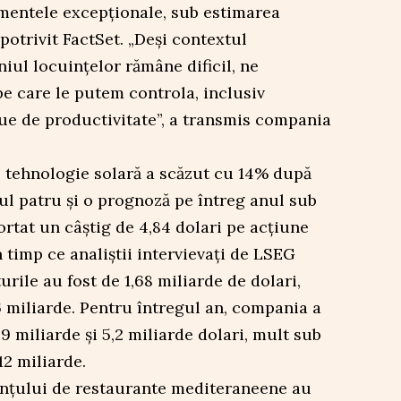
ementele excepționale, sub estimarea
 potrivit FactSet. „Deși contextul
l locuințelor rămâne dificil, ne
e care le putem controla, inclusiv
nue de productivitate”, a transmis compania
 tehnologie solară a scăzut cu 14% după
rul patru și o prognoză pe întreg anul sub
portat un câștig de 4,84 dolari pe acțiune
 timp ce analiștii intervievați de LSEG
turile au fost de 1,68 miliarde de dolari,
 miliarde. Pentru întregul an, compania a
9 miliarde și 5,2 miliarde dolari, mult sub
12 miliarde.
nțului de restaurante mediteraneene au