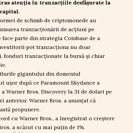
as atenția în tranzacțiile desfășurate la
capital.
tformei de schimb de criptomonede au
ansarea tranzacționării de acțiuni pe
 face parte din strategia Coinbase de a
vestitorii pot tranzacționa nu doar
, fonduri tranzacționate la bursă și chiar
ie.
lurile gigantului din domeniul
cut ușor după ce Paramount Skydance a
 a Warner Bros. Discovery la 31 de dolari pe
ri anterior. Warner Bros. a anunțat că
eastă propunere.
cord cu Warner Bros., a înregistrat o creștere
ros. a scăzut cu mai puțin de 1%.