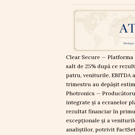
Clear Secure — Platforma d
salt de 25% după ce rezult
patru, veniturile, EBITDA 
trimestru au depășit estim
Photronics — Producătorul 
integrate și a ecranelor p
rezultat financiar în prim
excepționale și a venituril
analiștilor, potrivit FactSet