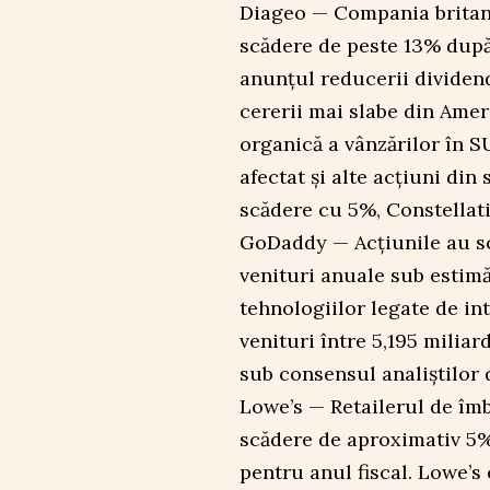
Diageo — Compania britani
scădere de peste 13% după 
anunțul reducerii dividen
cererii mai slabe din Amer
organică a vânzărilor în S
afectat și alte acțiuni din
scădere cu 5%, Constellat
GoDaddy — Acțiunile au s
venituri anuale sub estimă
tehnologiilor legate de in
venituri între 5,195 miliar
sub consensul analiștilor 
Lowe’s — Retailerul de îmb
scădere de aproximativ 5%
pentru anul fiscal. Lowe’s 