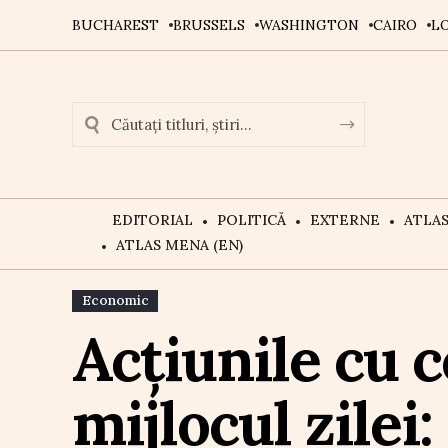
BUCHAREST
BRUSSELS
WASHINGTON
CAIRO
L
EDITORIAL
POLITICĂ
EXTERNE
ATLA
ATLAS MENA (EN)
Economic
Acțiunile cu 
mijlocul zilei