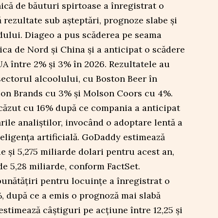
că de băuturi spirtoase a înregistrat o
rezultate sub așteptări, prognoze slabe și
dului. Diageo a pus scăderea pe seama
ica de Nord și China și a anticipat o scădere
UA între 2% și 3% în 2026. Rezultatele au
 sectorul alcoolului, cu Boston Beer în
ion Brands cu 3% și Molson Coors cu 4%.
căzut cu 16% după ce compania a anticipat
rile analiștilor, invocând o adoptare lentă a
teligența artificială. GoDaddy estimează
de și 5,275 miliarde dolari pentru acest an,
de 5,28 miliarde, conform FactSet.
unătățiri pentru locuințe a înregistrat o
, după ce a emis o prognoză mai slabă
estimează câștiguri pe acțiune între 12,25 și