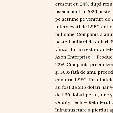
crescut cu 24% după rezult
fiscală pentru 2026 peste a
pe acțiune pe venituri de 2
intervievați de LSEG antic
milioane. Compania a anun
peste 1 miliard de dolari.
vânzărilor în restaurantel
Axon Enterprise — Producă
22%. Compania preconizeaz
și 30% față de anul preced
conform LSEG. Rezultatele
au fost de 2,15 dolari, iar
de 1,60 dolari pe acțiune ș
Oddity Tech — Retailerul 
înfrumusețare a pierdut a