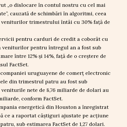
ut „o dislocare în contul nostru cu cel mai
te”, cauzată de schimbări în algoritmi, ceea
 veniturilor trimestrului întâi cu 30% față de
vicii pentru carduri de credit a coborât cu
 veniturilor pentru întregul an a fost sub
timare între 12% și 14%, față de o creștere de
sul FactSet.
 companiei uruguayene de comerț electronic
ele din trimestrul patru au fost sub
ă veniturile nete de 8,76 miliarde de dolari au
miliarde, conform FactSet.
mpania energetică din Houston a înregistrat
 ce a raportat câștiguri ajustate pe acțiune
l patru, sub estimarea FactSet de 1,27 dolari.