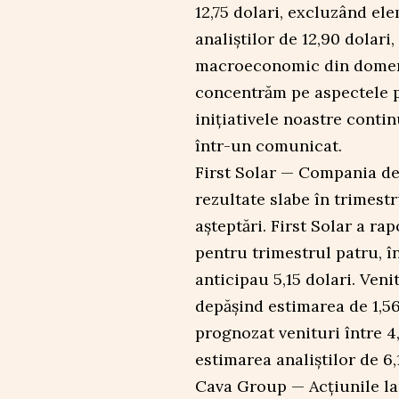
12,75 dolari, excluzând el
analiștilor de 12,90 dolari,
macroeconomic din domeniu
concentrăm pe aspectele p
inițiativele noastre conti
într-un comunicat.
First Solar — Compania de
rezultate slabe în trimest
așteptări. First Solar a ra
pentru trimestrul patru, în
anticipau 5,15 dolari. Veni
depășind estimarea de 1,56
prognozat venituri între 4,
estimarea analiștilor de 6,
Cava Group — Acțiunile la