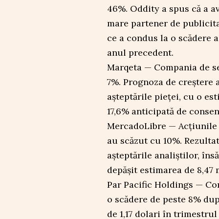
46%. Oddity a spus că a av
mare partener de publicita
ce a condus la o scădere a
anul precedent.
Marqeta — Compania de ser
7%. Prognoza de creștere a
așteptările pieței, cu o es
17,6% anticipată de consen
MercadoLibre — Acțiunile
au scăzut cu 10%. Rezultat
așteptările analiștilor, îns
depășit estimarea de 8,47 
Par Pacific Holdings — Co
o scădere de peste 8% după
de 1,17 dolari în trimestru