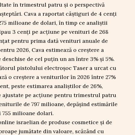
ate în trimestrul patru și o perspectivă
șteptări. Cava a raportat câștiguri de 4 cenți
75 milioane de dolari, în timp ce analiștii
ipau 3 cenți pe acțiune pe venituri de 268
țat pentru prima dată venituri anuale de
 Pentru 2026, Cava estimează o creștere a
e deschise de cel puțin un an între 3% și 5%.
torul pistolului electroșoc Taser a urcat cu
ă o creștere a veniturilor în 2026 între 27%
ent, peste estimarea analiștilor de 26%,
 ajustate pe acțiune pentru trimestrul patru
 veniturile de 797 milioane, depășind estimările
i 755 milioane dolari.
online israelian de produse cosmetice și de
proape jumătate din valoare, scăzând cu