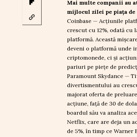
Mai multe companii au atr
mijlocul zilei pe piața de 
Coinbase — Acțiunile pla
crescut cu 12%, odată cu l
platformă. Această mișcare
deveni o platformă unde in
criptomonede, ci și acțiuni
pariuri pe piețe de predicț
Paramount Skydance — Tit
divertismentului au cres
majorat oferta de preluare
acțiune, față de 30 de dola
boardul său va analiza ac
Netflix, care are deja un a
de 5%, în timp ce Warner B