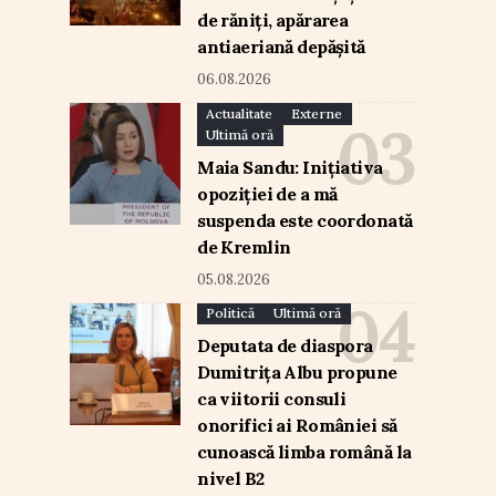
de răniți, apărarea
antiaeriană depășită
06.08.2026
Actualitate
Externe
Ultimă oră
Maia Sandu: Inițiativa
opoziției de a mă
suspenda este coordonată
de Kremlin
05.08.2026
Politică
Ultimă oră
Deputata de diaspora
Dumitrița Albu propune
ca viitorii consuli
onorifici ai României să
cunoască limba română la
nivel B2