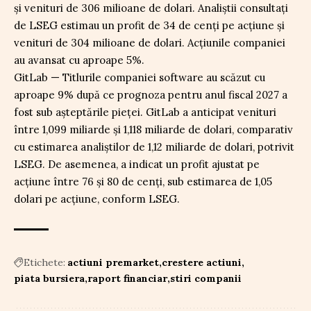
și venituri de 306 milioane de dolari. Analiștii consultați
de LSEG estimau un profit de 34 de cenți pe acțiune și
venituri de 304 milioane de dolari. Acțiunile companiei
au avansat cu aproape 5%.
GitLab — Titlurile companiei software au scăzut cu
aproape 9% după ce prognoza pentru anul fiscal 2027 a
fost sub așteptările pieței. GitLab a anticipat venituri
între 1,099 miliarde și 1,118 miliarde de dolari, comparativ
cu estimarea analiștilor de 1,12 miliarde de dolari, potrivit
LSEG. De asemenea, a indicat un profit ajustat pe
acțiune între 76 și 80 de cenți, sub estimarea de 1,05
dolari pe acțiune, conform LSEG.
Etichete:
actiuni premarket
crestere actiuni
piata bursiera
raport financiar
stiri companii