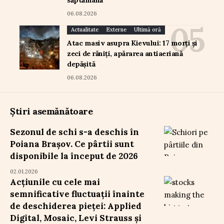
săptămână
06.08.2026
Actualitate
Externe
Ultimă oră
Atac masiv asupra Kievului: 17 morți și
zeci de răniți, apărarea antiaeriană
depășită
06.08.2026
Știri asemănătoare
Sezonul de schi s-a deschis în
Poiana Brașov. Ce pârtii sunt
disponibile la început de 2026
02.01.2026
Acțiunile cu cele mai
semnificative fluctuații înainte
de deschiderea pieței: Applied
Digital, Mosaic, Levi Strauss și