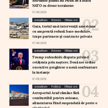
dezvăluie planul lui Putin de a ataca
NATO cu drone ucrainene
07.08.2026
Actualitate
Externe
Ultimă oră
Gaza, testul unei intervenții americane
cu amprentă redusă: baze modulare,
trupe partenere și contracte private
07.08.2026
Actualitate
Externe
Ultimă oră
Trump redeschide disputa privind
cetățenia prin naștere. Două noi ordine
executive pregătesc o nouă confruntare
în instanțe
07.08.2026
Actualitate
Politică
Ultimă oră
Aeroportul Arad rămâne fără
combustibil pentru avioane,
alimentarea fiind suspendată de peste o