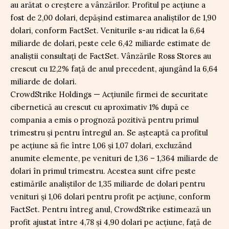
au arătat o creștere a vânzărilor. Profitul pe acțiune a
fost de 2,00 dolari, depășind estimarea analiștilor de 1,90
dolari, conform FactSet. Veniturile s-au ridicat la 6,64
miliarde de dolari, peste cele 6,42 miliarde estimate de
analiștii consultați de FactSet. Vânzările Ross Stores au
crescut cu 12,2% față de anul precedent, ajungând la 6,64
miliarde de dolari.
CrowdStrike Holdings — Acțiunile firmei de securitate
cibernetică au crescut cu aproximativ 1% după ce
compania a emis o prognoză pozitivă pentru primul
trimestru și pentru întregul an. Se așteaptă ca profitul
pe acțiune să fie între 1,06 și 1,07 dolari, excluzând
anumite elemente, pe venituri de 1,36 – 1,364 miliarde de
dolari în primul trimestru. Acestea sunt cifre peste
estimările analiștilor de 1,35 miliarde de dolari pentru
venituri și 1,06 dolari pentru profit pe acțiune, conform
FactSet. Pentru întreg anul, CrowdStrike estimează un
profit ajustat între 4,78 și 4,90 dolari pe acțiune, față de