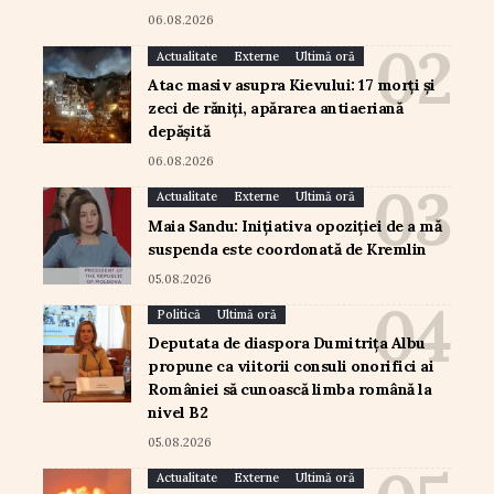
06.08.2026
Actualitate
Externe
Ultimă oră
Atac masiv asupra Kievului: 17 morți și
zeci de răniți, apărarea antiaeriană
depășită
06.08.2026
Actualitate
Externe
Ultimă oră
Maia Sandu: Inițiativa opoziției de a mă
suspenda este coordonată de Kremlin
05.08.2026
Politică
Ultimă oră
Deputata de diaspora Dumitrița Albu
propune ca viitorii consuli onorifici ai
României să cunoască limba română la
nivel B2
05.08.2026
Actualitate
Externe
Ultimă oră