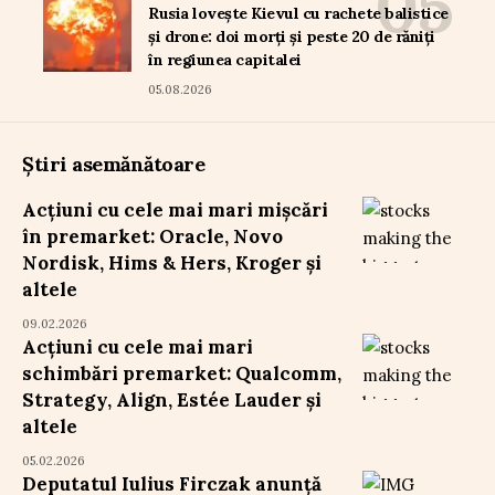
Rusia lovește Kievul cu rachete balistice
și drone: doi morți și peste 20 de răniți
în regiunea capitalei
05.08.2026
Știri asemănătoare
Acțiuni cu cele mai mari mișcări
în premarket: Oracle, Novo
Nordisk, Hims & Hers, Kroger și
altele
09.02.2026
Acțiuni cu cele mai mari
schimbări premarket: Qualcomm,
Strategy, Align, Estée Lauder și
altele
05.02.2026
Deputatul Iulius Firczak anunță