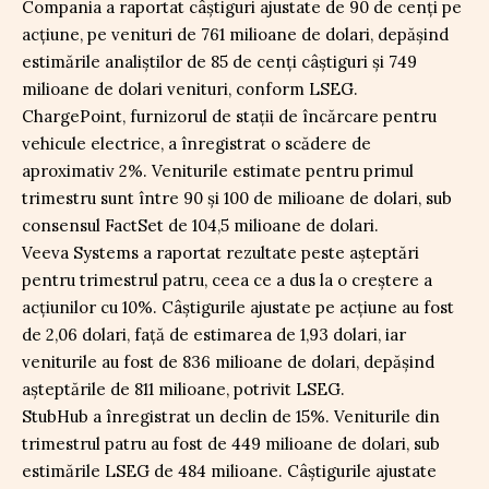
Compania a raportat câștiguri ajustate de 90 de cenți pe
acțiune, pe venituri de 761 milioane de dolari, depășind
estimările analiștilor de 85 de cenți câștiguri și 749
milioane de dolari venituri, conform LSEG.
ChargePoint, furnizorul de stații de încărcare pentru
vehicule electrice, a înregistrat o scădere de
aproximativ 2%. Veniturile estimate pentru primul
trimestru sunt între 90 și 100 de milioane de dolari, sub
consensul FactSet de 104,5 milioane de dolari.
Veeva Systems a raportat rezultate peste așteptări
pentru trimestrul patru, ceea ce a dus la o creștere a
acțiunilor cu 10%. Câștigurile ajustate pe acțiune au fost
de 2,06 dolari, față de estimarea de 1,93 dolari, iar
veniturile au fost de 836 milioane de dolari, depășind
așteptările de 811 milioane, potrivit LSEG.
StubHub a înregistrat un declin de 15%. Veniturile din
trimestrul patru au fost de 449 milioane de dolari, sub
estimările LSEG de 484 milioane. Câștigurile ajustate