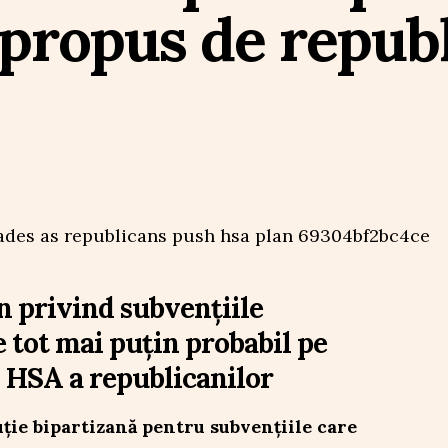
propus de republ
n privind subvențiile
tot mai puțin probabil pe
 HSA a republicanilor
uție bipartizană pentru subvențiile care