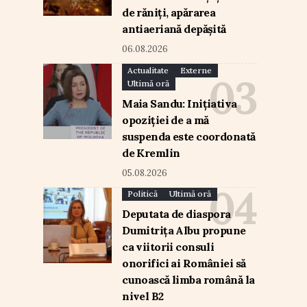
de răniți, apărarea
antiaeriană depășită
06.08.2026
Actualitate
Externe
Ultimă oră
Maia Sandu: Inițiativa
opoziției de a mă
suspenda este coordonată
de Kremlin
05.08.2026
Politică
Ultimă oră
Deputata de diaspora
Dumitrița Albu propune
ca viitorii consuli
onorifici ai României să
cunoască limba română la
nivel B2