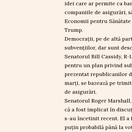
idei care ar permite ca ban
companiile de asigurări, să
Economii pentru Sănătate 
Trump.
Democrații, pe de altă par
subvențiilor, dar sunt desch
Senatorul Bill Cassidy, R-L
pentru un plan privind subv
prezentat republicanilor di
marți, se bazează pe trimi
de asigurări.
Senatorul Roger Marshall,
că a fost implicat în discu
s-au încetinit recent. El a
puțin probabilă până la vo