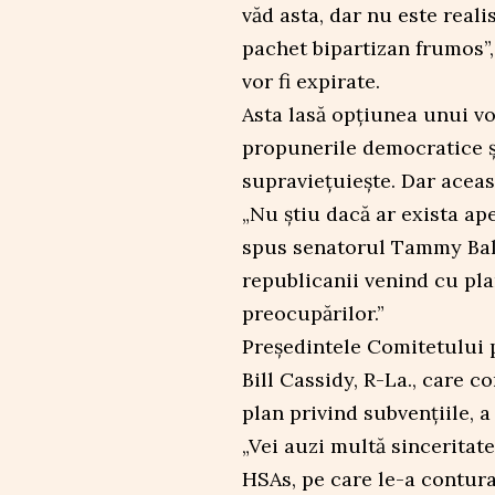
văd asta, dar nu este reali
pachet bipartizan frumos”, 
vor fi expirate.
Asta lasă opțiunea unui vo
propunerile democratice ș
supraviețuiește. Dar aceast
„Nu știu dacă ar exista ape
spus senatorul Tammy Bal
republicanii venind cu pla
preocupărilor.”
Președintele Comitetului p
Bill Cassidy, R-La., care 
plan privind subvențiile, a
„Vei auzi multă sinceritat
HSAs, pe care le-a contura