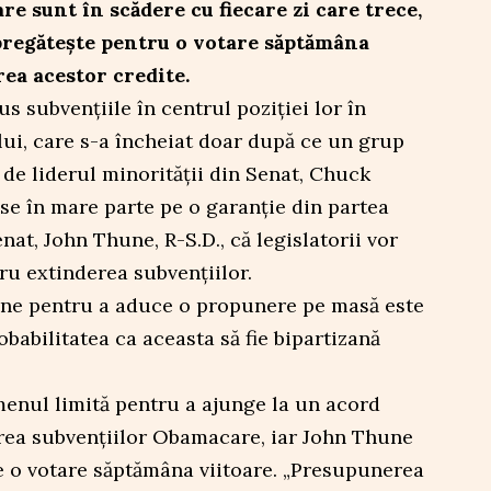
e sunt în scădere cu fiecare zi care trece,
pregătește pentru o votare săptămâna
ea acestor credite.
s subvențiile în centrul poziției lor în
ui, care s-a încheiat doar după ce un grup
de liderul minorității din Senat, Chuck
se în mare parte pe o garanție din partea
enat, John Thune, R-S.D., că legislatorii vor
ru extinderea subvențiilor.
une pentru a aduce o propunere pe masă este
babilitatea ca aceasta să fie bipartizană
menul limită pentru a ajunge la un acord
erea subvențiilor Obamacare, iar John Thune
e o votare săptămâna viitoare. „Presupunerea