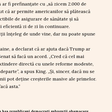
 ar fi prefinanțate cu „să zicem 2.000 de
nut că ar permite americanilor să plătească
tibile de asigurare de sănătate și să
 eficientă zi de zi în continuare.
ții înțeleg de unde vine, dar nu poate spune
ine, a declarat că ar ajuta dacă Trump ar
enat să facă un acord. „Cred că cel mai
 extindere directă cu unele reforme modeste,
eparte”, a spus King. „Și, sincer, dacă nu se
nii pot deține creșterile masive ale primelor.
facă asta.”
n hsa
republicani democrati
subventii obamacare