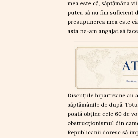
mea este că, săptămâna vii
putea să nu fim suficient d
presupunerea mea este că 
asta ne-am angajat să face
Discuțiile bipartizane au av
săptămânile de după. Totuș
poată obține cele 60 de vo
obstrucționismul din came
Republicanii doresc să i