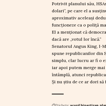
Potrivit planului său, HSAs
dolari”, pe care el a susți
aproximativ aceleași deduc
funcționeze ca o poliță mai
El a menționat că democra
dacă are „votul lor încă.”
Senatorul Angus King, I-Ma
spune republicanilor din S
simplu, clar lucru ar fi o
iar apoi putem merge mai d
întâmplă, atunci republica
Și nu știu de ce ar dori să 
Etichete:
acord bipartizan
pla