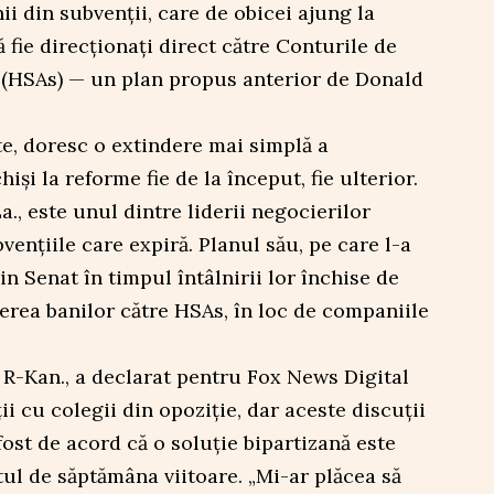
ii din subvenții, care de obicei ajung la
 fie direcționați direct către Conturile de
(HSAs) — un plan propus anterior de Donald
te, doresc o extindere mai simplă a
iși la reforme fie de la început, fie ulterior.
a., este unul dintre liderii negocierilor
ențiile care expiră. Planul său, pe care l-a
n Senat în timpul întâlnirii lor închise de
terea banilor către HSAs, în loc de companiile
 R-Kan., a declarat pentru Fox News Digital
ții cu colegii din opoziție, dar aceste discuții
 fost de acord că o soluție bipartizană este
tul de săptămâna viitoare. „Mi-ar plăcea să