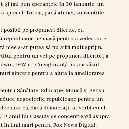
st, și îmi pun speranțele în 30 ianuarie, un
a spus el. Totuși, până atunci, subvențiile
t posibil pe propuneri diferite, cu
i republicane pe masă pentru a vedea care
ă idee s-ar putea să nu aibă mult sprijin.
titul pentru un vot pe propuneri diferite”, a
dwin, D-Wis. „Cu siguranță nu am văzut
nuri sincere pentru a ajuta la ameliorarea
entru Sănătate, Educație, Muncă și Pensii,
conduce negocierile republicane pentru un
 declarat că, dacă democrații ar vorbi cu el,
e.” Planul lui Cassidy se concentrează asupra
t în linii mari pentru Fox News Digital.