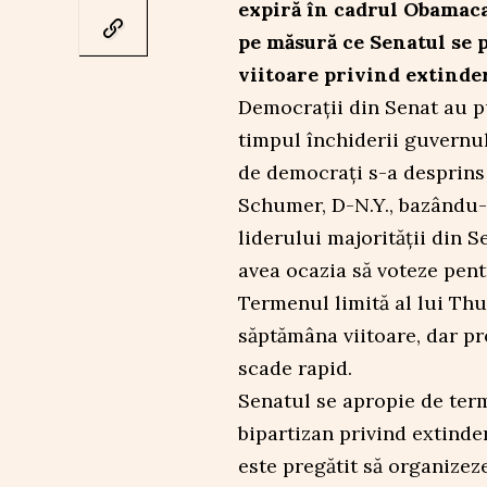
expiră în cadrul Obamacar
pe măsură ce Senatul se 
viitoare privind extinder
Democrații din Senat au pu
timpul închiderii guvernul
de democrați s-a desprins 
Schumer, D-N.Y., bazându-
liderului majorității din S
avea ocazia să voteze pent
Termenul limită al lui Th
săptămâna viitoare, dar pro
scade rapid.
Senatul se apropie de ter
bipartizan privind extind
este pregătit să organizez