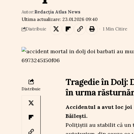
Autor:
Redacția Atlas News
Ultima actualizare: 23.01.2026 09:40
1 Min Citire
Distribuie
Tragedie în Dolj: 
Distribuie
în urma răsturnăr
Accidentul a avut loc joi 
Băilești.
Polițiștii au stabilit că u
autoturism, din cauze ce ur