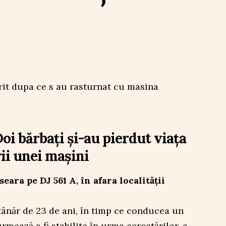
Doi bărbați și-au pierdut viața
ii unei mașini
seara pe DJ 561 A, în afara localității
n tânăr de 23 de ani, în timp ce conducea un
mează a fi stabilite în urma cercetărilor, a