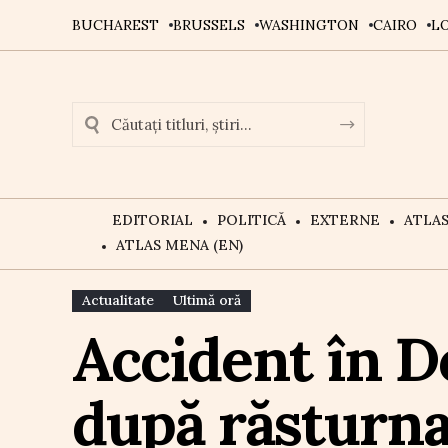
BUCHAREST
BRUSSELS
WASHINGTON
CAIRO
L
EDITORIAL
POLITICĂ
EXTERNE
ATLA
ATLAS MENA (EN)
Actualitate
Ultimă oră
Accident în Do
după răsturna