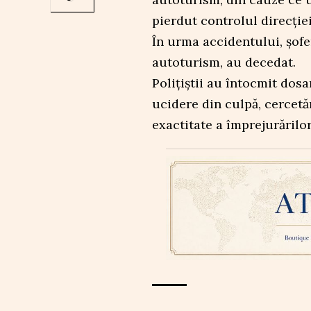
pierdut controlul direcției
În urma accidentului, șofe
autoturism, au decedat.
Polițiștii au întocmit dosa
ucidere din culpă, cercetă
exactitate a împrejurărilo