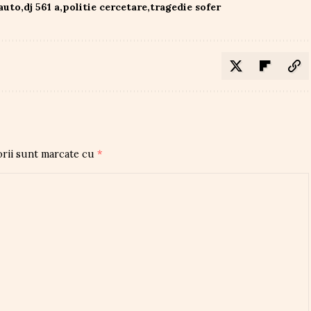
auto
dj 561 a
politie cercetare
tragedie sofer
orii sunt marcate cu
*