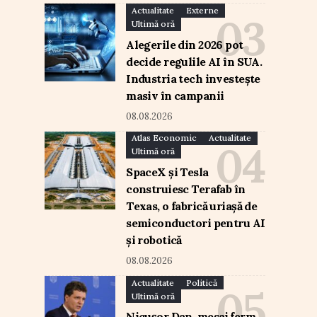
Actualitate
Externe
Ultimă oră
Alegerile din 2026 pot
decide regulile AI în SUA.
Industria tech investește
masiv în campanii
08.08.2026
Atlas Economic
Actualitate
Ultimă oră
SpaceX și Tesla
construiesc Terafab în
Texas, o fabrică uriașă de
semiconductori pentru AI
și robotică
08.08.2026
Actualitate
Politică
Ultimă oră
Nicușor Dan, mesaj ferm