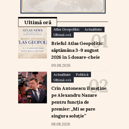
Ultimă oră
Atlas Geopolitic
Actualitate
Ultimă oră
Brieful Atlas Geopolitic:
săptămâna 3–9 august
2026 în 5 dosare-cheie
09.08.2026
Actualitate
Politică
Ultimă oră
Crin Antonescu îl susține
pe Alexandru Nazare
pentru funcția de
premier: „Mi se pare
singura soluție”
08.08.2026