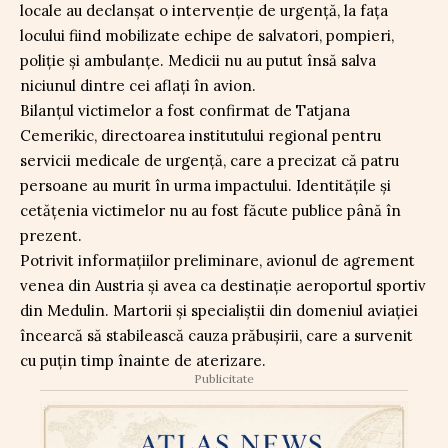
locale au declanșat o intervenție de urgență, la fața
locului fiind mobilizate echipe de salvatori, pompieri,
poliție și ambulanțe. Medicii nu au putut însă salva
niciunul dintre cei aflați în avion.
Bilanțul victimelor a fost confirmat de Tatjana
Cemerikic, directoarea institutului regional pentru
servicii medicale de urgență, care a precizat că patru
persoane au murit în urma impactului. Identitățile și
cetățenia victimelor nu au fost făcute publice până în
prezent.
Potrivit informațiilor preliminare, avionul de agrement
venea din Austria și avea ca destinație aeroportul sportiv
din Medulin. Martorii și specialiștii din domeniul aviației
încearcă să stabilească cauza prăbușirii, care a survenit
cu puțin timp înainte de aterizare.
Publicitate