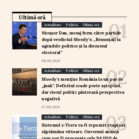
Ultimă oră
Actualitate
Politică
Ultimă oră
Nicușor Dan, mesaj ferm către partide
după verdictul Moody’s: „Renunțați la
agendele politice și la discursul
electoral”
08.08.2026
Actualitate
Politică
Ultimă oră
Moody’s menține România la un pas de
„junk”. Deficitul scade peste așteptări,
dar riscul politic păstrează perspectiva
negativă
07.08.2026
Actualitate
Politică
Ultimă oră
Sistemul e-Terra va fi repornit etapizat
săptămâna viitoare. Guvernul anunță
cum vor fi procesate cele 94.000 de