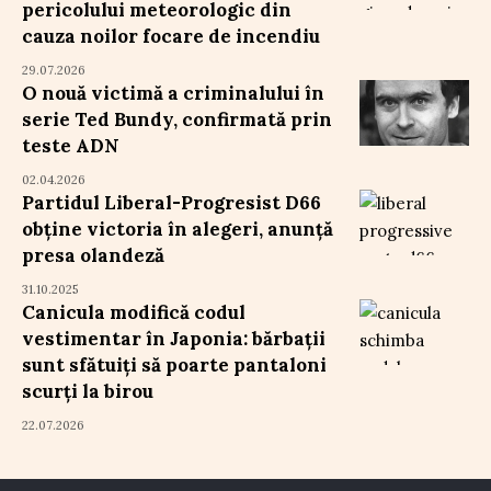
pericolului meteorologic din
cauza noilor focare de incendiu
29.07.2026
O nouă victimă a criminalului în
serie Ted Bundy, confirmată prin
teste ADN
02.04.2026
Partidul Liberal-Progresist D66
obține victoria în alegeri, anunță
presa olandeză
31.10.2025
Canicula modifică codul
vestimentar în Japonia: bărbații
sunt sfătuiți să poarte pantaloni
scurți la birou
22.07.2026