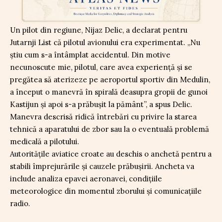
Un pilot din regiune, Nijaz Delic, a declarat pentru
Jutarnji List că pilotul avionului era experimentat. „Nu
știu cum s-a întâmplat accidentul. Din motive
necunoscute mie, pilotul, care avea experiență și se
pregătea să aterizeze pe aeroportul sportiv din Medulin,
a început o manevră în spirală deasupra gropii de gunoi
Kastijun și apoi s-a prăbușit la pământ”, a spus Delic.
Manevra descrisă ridică întrebări cu privire la starea
tehnică a aparatului de zbor sau la o eventuală problemă
medicală a pilotului.
Autoritățile aviatice croate au deschis o anchetă pentru a
stabili împrejurările și cauzele prăbușirii. Ancheta va
include analiza epavei aeronavei, condițiile
meteorologice din momentul zborului și comunicațiile
radio.