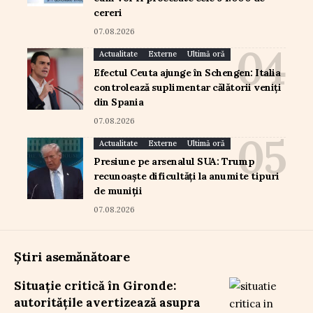
cereri
07.08.2026
Actualitate
Externe
Ultimă oră
Efectul Ceuta ajunge în Schengen: Italia
controlează suplimentar călătorii veniți
din Spania
07.08.2026
Actualitate
Externe
Ultimă oră
Presiune pe arsenalul SUA: Trump
recunoaște dificultăți la anumite tipuri
de muniții
07.08.2026
Știri asemănătoare
Situație critică în Gironde:
autoritățile avertizează asupra