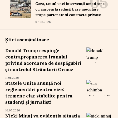
Gaza, testul unei intervenții americane
cu amprentă redusă: baze modulare,
trupe partenere și contracte private
07.08.2026
Știri asemănătoare
Donald Trump respinge
contrapropunerea Iranului
privind acordarea de despăgubiri
și controlul Strâmtorii Ormuz
11.05.2026
Statele Unite anunță noi
reglementări pentru vize:
termene clar stabilite pentru
studenți și jurnaliști
16.07.2026
Nicki Minaj va evidenția situația