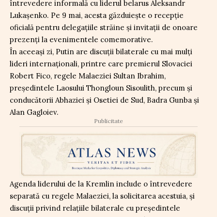
întrevedere informală cu liderul belarus Aleksandr
Lukașenko. Pe 9 mai, acesta găzduiește o recepție
oficială pentru delegațiile străine și invitații de onoare
prezenți la evenimentele comemorative.
În aceeași zi, Putin are discuții bilaterale cu mai mulți
lideri internaționali, printre care premierul Slovaciei
Robert Fico, regele Malaeziei Sultan Ibrahim,
președintele Laosului Thongloun Sisoulith, precum și
conducătorii Abhaziei și Osetiei de Sud, Badra Gunba și
Alan Gagloiev.
Publicitate
Agenda liderului de la Kremlin include o întrevedere
separată cu regele Malaeziei, la solicitarea acestuia, și
discuții privind relațiile bilaterale cu președintele