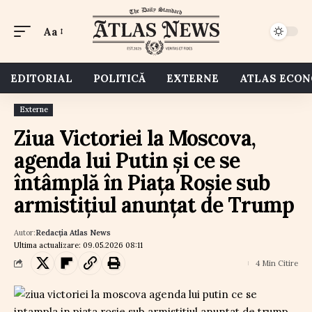
Aa
EDITORIAL
POLITICĂ
EXTERNE
ATLAS ECO
Externe
Ziua Victoriei la Moscova,
agenda lui Putin și ce se
întâmplă în Piața Roșie sub
armistițiul anunțat de Trump
Autor:
Redacția Atlas News
Ultima actualizare: 09.05.2026 08:11
4 Min Citire