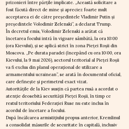
prizonieri între părțile implicate. „Această solicitare a
fost făcută direct de mine și apreciez foarte mult
acceptarea ei de către președintele Vladimir Putin și
președintele Volodimir Zelenski”, a declarat Trump.
În decretul emis, Volodimir Zelenski a arătat că
încetarea focului intră în vigoare sâmbătă, la ora 10:00
(ora Kievului), și se aplică strict în zona Pieței Roșii din
Moscova. „Pe durata paradei (începând cu ora 10:00, ora
Kievului, la 9 mai 2026), sectorul teritorial al Pieței Roșii
va fi exclus din planul operațional de utilizare a
armamentului ucrainean”, se arată în documentul oficial,
care definește și perimetrul exact vizat.
Autoritățile de la Kiev susțin că partea rusă a acordat o
atenție deosebită securității Pieței Roșii, în timp ce
restul teritoriului Federației Ruse nu este inclus în
acordul de încetare a focului.
După încălcarea armistițiului propus anterior, Kremlinul
a consolidat măsurile de securitate în capitală, inclusiv