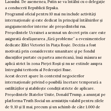
Laosului. De asemenea, Putin se va întâlni cu o delegație
a conducerii Republicii Srpska.
Programul oficial pentru 10 mai nu include activități
internaționale și este dedicat în principal întâlnirilor și
angajamentelor interne ale președintelui rus.
Președintele Ucrainei a semnat un decret prin care este
asigurată desfășurarea „fără probleme” a evenimentelor
dedicate Zilei Victoriei în Piața Roșie. Decizia a fost
motivată prin considerente umanitare și pe fondul
discuțiilor purtate cu partea americană, însă măsura se
aplică strict în zona Pieței Roșii și nu se extinde asupra
întregului teritoriu al Federației Ruse.
Acest decret apare în contextul negocierilor
internaționale privind o posibilă încetare temporară a
ostilităților și stabilește condiții stricte de aplicare.
Președintele Statelor Unite, Donald Trump, a anunțat pe
platforma Truth Social un armistițiu valabil pentru zilele
de 9, 10 și 11 mai, precum și un schimb de câte 1.000 de