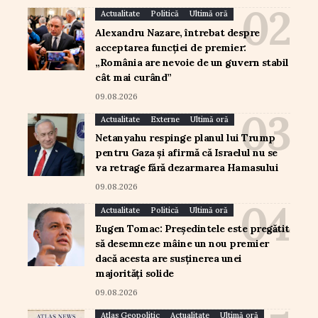
Actualitate
Politică
Ultimă oră
Alexandru Nazare, întrebat despre
acceptarea funcției de premier:
„România are nevoie de un guvern stabil
cât mai curând”
09.08.2026
Actualitate
Externe
Ultimă oră
Netanyahu respinge planul lui Trump
pentru Gaza și afirmă că Israelul nu se
va retrage fără dezarmarea Hamasului
09.08.2026
Actualitate
Politică
Ultimă oră
Eugen Tomac: Președintele este pregătit
să desemneze mâine un nou premier
dacă acesta are susținerea unei
majorități solide
09.08.2026
Atlas Geopolitic
Actualitate
Ultimă oră