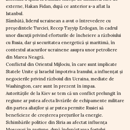
externe, Hakan Fidan, după ce anterior s-a aflat la
Istanbul.
Sâmbătă, liderul ucrainean a avut o întrevedere cu
președintele Turciei, Recep Tayyip Erdogan, în cadrul
unor discuții privind eforturile de încheiere a războiului
cu Rusia, dar și securitatea energetică și maritimă, în
contextul atacurilor ucrainene asupra unor petroliere
din Marea Neagră.
Conflictul din Orientul Mijlociu, în care sunt implicate
Statele Unite și Israelul împotriva Iranului, a influențat și
negocierile privind războiul din Ucraina, mediate de
Washington, care sunt în prezent în impas.
Autoritățile de la Kiev se tem că un conflict prelungit în
regiune ar putea afecta livrările de echipamente militare
din partea aliaților și ar putea permite Rusiei să
beneficieze de creșterea prețurilor la energie.
Schimbările politice din Siria au afectat influența
Moscovei în regiune, după îndepărtarea fostului