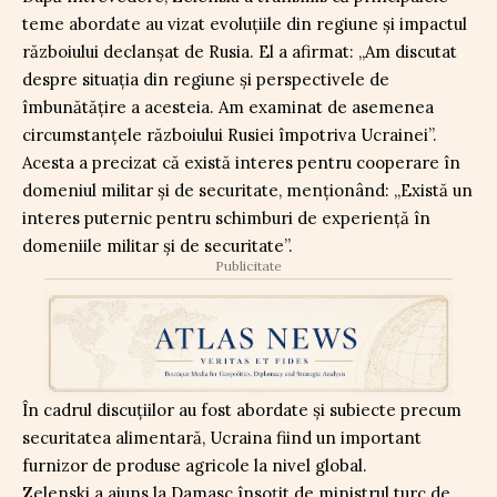
teme abordate au vizat evoluțiile din regiune și impactul
războiului declanșat de Rusia. El a afirmat: „Am discutat
despre situaţia din regiune şi perspectivele de
îmbunătăţire a acesteia. Am examinat de asemenea
circumstanţele războiului Rusiei împotriva Ucrainei”.
Acesta a precizat că există interes pentru cooperare în
domeniul militar și de securitate, menționând: „Există un
interes puternic pentru schimburi de experienţă în
domeniile militar şi de securitate”.
Publicitate
În cadrul discuțiilor au fost abordate și subiecte precum
securitatea alimentară, Ucraina fiind un important
furnizor de produse agricole la nivel global.
Zelenski a ajuns la Damasc însoțit de ministrul turc de