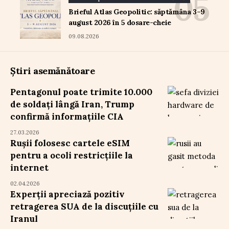
Brieful Atlas Geopolitic: săptămâna 3–9
august 2026 în 5 dosare-cheie
09.08.2026
Știri asemănătoare
Pentagonul poate trimite 10.000
de soldați lângă Iran, Trump
confirmă informațiile CIA
27.03.2026
Rușii folosesc cartele eSIM
pentru a ocoli restricțiile la
internet
02.04.2026
Experții apreciază pozitiv
retragerea SUA de la discuțiile cu
Iranul