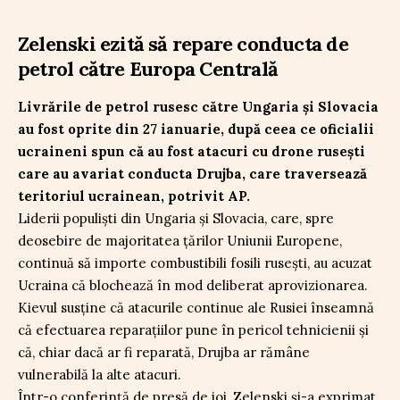
Zelenski ezită să repare conducta de
petrol către Europa Centrală
Livrările de petrol rusesc către Ungaria și Slovacia
au fost oprite din 27 ianuarie, după ceea ce oficialii
ucraineni spun că au fost atacuri cu drone rusești
care au avariat conducta Drujba, care traversează
teritoriul ucrainean, potrivit AP.
Liderii populiști din Ungaria și Slovacia, care, spre
deosebire de majoritatea țărilor Uniunii Europene,
continuă să importe combustibili fosili rusești, au acuzat
Ucraina că blochează în mod deliberat aprovizionarea.
Kievul susține că atacurile continue ale Rusiei înseamnă
că efectuarea reparațiilor pune în pericol tehnicienii și
că, chiar dacă ar fi reparată, Drujba ar rămâne
vulnerabilă la alte atacuri.
Într-o conferință de presă de joi, Zelenski și-a exprimat