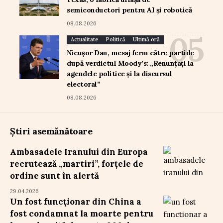
semiconductori pentru AI și robotică
08.08.2026
Actualitate
Politică
Ultimă oră
Nicușor Dan, mesaj ferm către partide
după verdictul Moody’s: „Renunțați la
agendele politice și la discursul
electoral”
08.08.2026
Știri asemănătoare
Ambasadele Iranului din Europa
recrutează „martiri”, forțele de
ordine sunt în alertă
29.04.2026
Un fost funcționar din China a
fost condamnat la moarte pentru