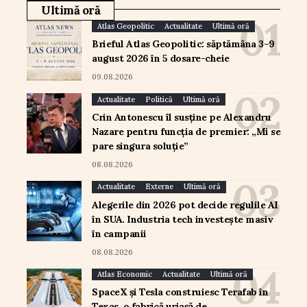
Ultimă oră
Atlas Geopolitic
Actualitate
Ultimă oră
Brieful Atlas Geopolitic: săptămâna 3–9
august 2026 în 5 dosare-cheie
09.08.2026
Actualitate
Politică
Ultimă oră
Crin Antonescu îl susține pe Alexandru
Nazare pentru funcția de premier: „Mi se
pare singura soluție”
08.08.2026
Actualitate
Externe
Ultimă oră
Alegerile din 2026 pot decide regulile AI
în SUA. Industria tech investește masiv
în campanii
08.08.2026
Atlas Economic
Actualitate
Ultimă oră
SpaceX și Tesla construiesc Terafab în
Texas, o fabrică uriașă de