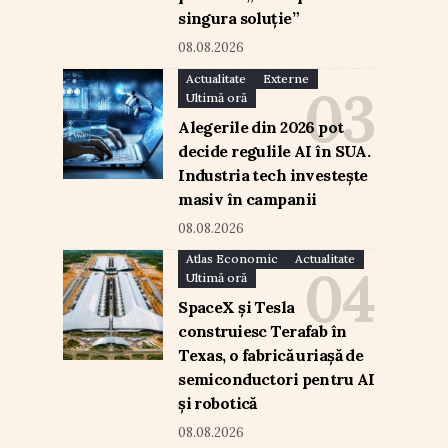
singura soluție”
08.08.2026
Actualitate
Externe
Ultimă oră
Alegerile din 2026 pot
decide regulile AI în SUA.
Industria tech investește
masiv în campanii
08.08.2026
Atlas Economic
Actualitate
Ultimă oră
SpaceX și Tesla
construiesc Terafab în
Texas, o fabrică uriașă de
semiconductori pentru AI
și robotică
08.08.2026