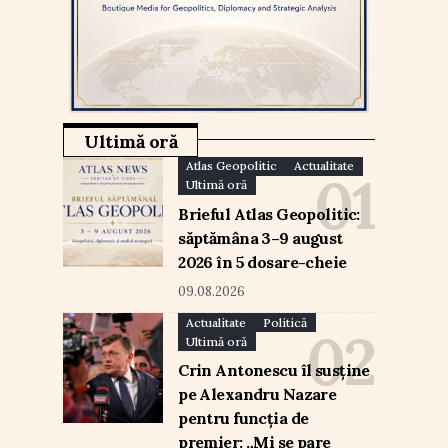
Ultimă oră
Atlas Geopolitic
Actualitate
Ultimă oră
Brieful Atlas Geopolitic:
săptămâna 3–9 august
2026 în 5 dosare-cheie
09.08.2026
Actualitate
Politică
Ultimă oră
Crin Antonescu îl susține
pe Alexandru Nazare
pentru funcția de
premier: „Mi se pare