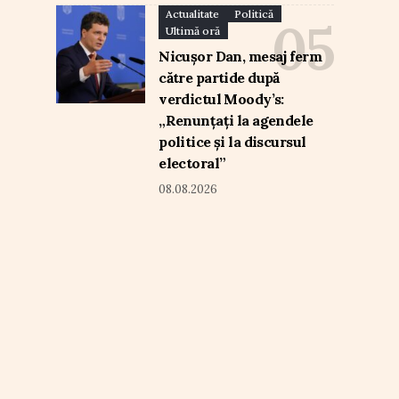
Actualitate
Politică
Ultimă oră
Nicușor Dan, mesaj ferm
către partide după
verdictul Moody’s:
„Renunțați la agendele
politice și la discursul
electoral”
08.08.2026