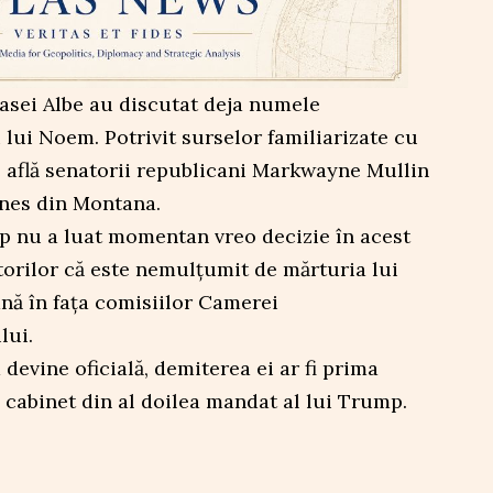
 Casei Albe au discutat deja numele
i lui Noem. Potrivit surselor familiarizate cu
e află senatorii republicani Markwayne Mullin
nes din Montana.
 nu a luat momentan vreo decizie în acest
atorilor că este nemulțumit de mărturia lui
ă în fața comisiilor Camerei
lui.
 devine oficială, demiterea ei ar fi prima
 cabinet din al doilea mandat al lui Trump.