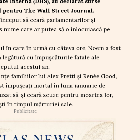
ate Internă (DHS), au declarat surse
l pentru The Wall Street Journal.
 început să ceară parlamentarilor și
s nume care ar putea să o înlocuiască pe
ul în care în urmă cu câteva ore, Noem a fost
 legătură cu împușcăturile fatale ale
ceputul acestui an.
e familiilor lui Alex Pretti și Renée Good,
ost împușcați mortal în luna ianuarie de
fuzat să-și ceară scuze pentru moartea lor,
ti în timpul mărturiei sale.
Publicitate