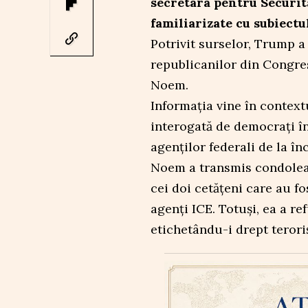
secretara pentru Securit
familiarizate cu subiectu
Potrivit surselor, Trump a
republicanilor din Congre
Noem.
Informația vine în context
interogată de democrați în
agenților federali de la în
Noem a transmis condoleanț
cei doi cetățeni care au f
agenți ICE. Totuși, ea a re
etichetându-i drept teroriș