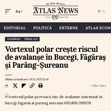
Aa
EDITORIAL
POLITICĂ
EXTERNE
ATLAS ECO
Actualitate
Ultimă oră
Vortexul polar crește riscul
de avalanșe în Bucegi, Făgăraș
și Parâng-Șureanu
Autor:
Ultima actualizare: 01.12.2025 12:41
3 Min Citire