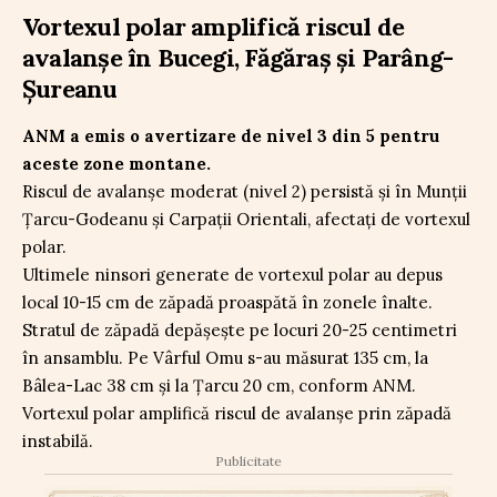
Vortexul polar amplifică riscul de
avalanșe în Bucegi, Făgăraș și Parâng-
Șureanu
ANM a emis o avertizare de nivel 3 din 5 pentru
aceste zone montane.
Riscul de avalanșe moderat (nivel 2) persistă și în Munții
Țarcu-Godeanu și Carpații Orientali, afectați de vortexul
polar.
Ultimele ninsori generate de vortexul polar au depus
local 10-15 cm de zăpadă proaspătă în zonele înalte.
Stratul de zăpadă depășește pe locuri 20-25 centimetri
în ansamblu. Pe Vârful Omu s-au măsurat 135 cm, la
Bâlea-Lac 38 cm și la Țarcu 20 cm, conform ANM.
Vortexul polar amplifică riscul de avalanșe prin zăpadă
instabilă.
Publicitate