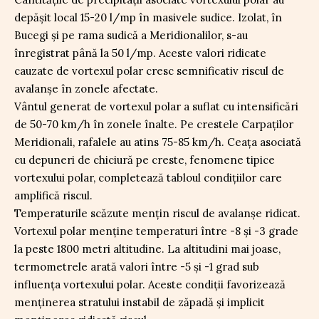
depășit local 15-20 l/mp în masivele sudice. Izolat, în
Bucegi și pe rama sudică a Meridionalilor, s-au
înregistrat până la 50 l/mp. Aceste valori ridicate
cauzate de vortexul polar cresc semnificativ riscul de
avalanșe în zonele afectate.
Vântul generat de vortexul polar a suflat cu intensificări
de 50-70 km/h în zonele înalte. Pe crestele Carpaților
Meridionali, rafalele au atins 75-85 km/h. Ceața asociată
cu depuneri de chiciură pe creste, fenomene tipice
vortexului polar, completează tabloul condițiilor care
amplifică riscul.
Temperaturile scăzute mențin riscul de avalanșe ridicat.
Vortexul polar menține temperaturi între -8 și -3 grade
la peste 1800 metri altitudine. La altitudini mai joase,
termometrele arată valori între -5 și -1 grad sub
influența vortexului polar. Aceste condiții favorizează
menținerea stratului instabil de zăpadă și implicit