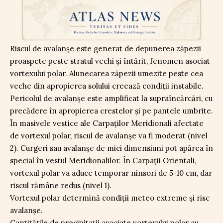
Riscul de avalanșe este generat de depunerea zăpezii
proaspete peste stratul vechi și întărit, fenomen asociat
vortexului polar. Alunecarea zăpezii umezite peste cea
veche din apropierea solului creează condiții instabile.
Pericolul de avalanșe este amplificat la supraîncărcări, cu
precădere în apropierea crestelor și pe pantele umbrite.
În masivele vestice ale Carpaților Meridionali afectate
de vortexul polar, riscul de avalanșe va fi moderat (nivel
2). Curgeri sau avalanșe de mici dimensiuni pot apărea în
special în vestul Meridionalilor. În Carpații Orientali,
vortexul polar va aduce temporar ninsori de 5-10 cm, dar
riscul rămâne redus (nivel 1).
Vortexul polar determină condiții meteo extreme și risc
avalanșe.
Cantitățile de precipitații asociate vortexului polar au