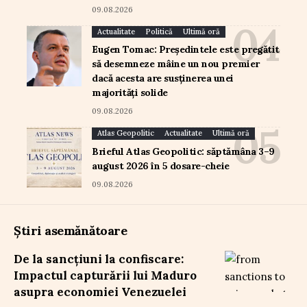
09.08.2026
Actualitate
Politică
Ultimă oră
Eugen Tomac: Președintele este pregătit
să desemneze mâine un nou premier
dacă acesta are susținerea unei
majorități solide
09.08.2026
Atlas Geopolitic
Actualitate
Ultimă oră
Brieful Atlas Geopolitic: săptămâna 3–9
august 2026 în 5 dosare-cheie
09.08.2026
Știri asemănătoare
De la sancțiuni la confiscare:
Impactul capturării lui Maduro
asupra economiei Venezuelei