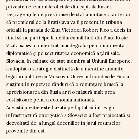
privește ceremoniile oficiale din capitala Rusiei.
Deși agențiile de presă ruse de stat anunțaseră anterior
că premierul de la Bratislava va fi prezent în tribuna
oficială la parada de Ziua Victoriei, Robert Fico a decis în
final să nu participe la defilarea militară din Piața Roșie.
Vizita sa s-a concentrat mai degrabă pe componenta
diplomatică și pe securitatea economică a țării sale.
Slovacia, în calitate de stat membru al Uniunii Europene,
a adoptat o strategie distinctă de a menține anumite
legături politice cu Moscova. Guvernul condus de Fico a
susținut în repetate rânduri că o renunțare bruscă la
aprovizionarea din Rusia ar fi o măsură mult prea
costisitoare pentru economia națională.
Această poziție este bazată pe faptul că întreaga
infrastructură energetică a Slovaciei a fost proiectată și
dezvoltată de-a lungul deceniilor în jurul resurselor
provenite din est.