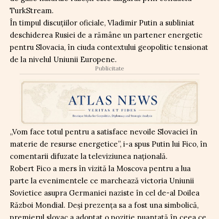
TurkStream.
În timpul discuțiilor oficiale, Vladimir Putin a subliniat
deschiderea Rusiei de a rămâne un partener energetic
pentru Slovacia, în ciuda contextului geopolitic tensionat
de la nivelul Uniunii Europene.
Publicitate
„Vom face totul pentru a satisface nevoile Slovaciei în
materie de resurse energetice”, i-a spus Putin lui Fico, în
comentarii difuzate la televiziunea națională.
Robert Fico a mers în vizită la Moscova pentru a lua
parte la evenimentele ce marchează victoria Uniunii
Sovietice asupra Germaniei naziste în cel de-al Doilea
Război Mondial. Deși prezența sa a fost una simbolică,
premierul slovac a adoptat o poziție nuanțată în ceea ce