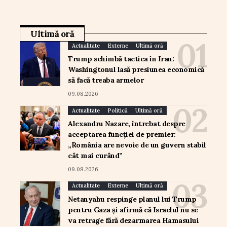
Ultimă oră
Actualitate
Externe
Ultimă oră
Trump schimbă tactica în Iran:
Washingtonul lasă presiunea economică
să facă treaba armelor
09.08.2026
Actualitate
Politică
Ultimă oră
Alexandru Nazare, întrebat despre
acceptarea funcției de premier:
„România are nevoie de un guvern stabil
cât mai curând”
09.08.2026
Actualitate
Externe
Ultimă oră
Netanyahu respinge planul lui Trump
pentru Gaza și afirmă că Israelul nu se
va retrage fără dezarmarea Hamasului