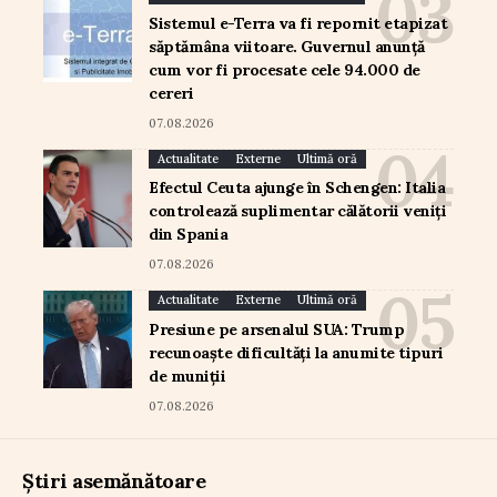
Sistemul e-Terra va fi repornit etapizat
săptămâna viitoare. Guvernul anunță
cum vor fi procesate cele 94.000 de
cereri
07.08.2026
Actualitate
Externe
Ultimă oră
Efectul Ceuta ajunge în Schengen: Italia
controlează suplimentar călătorii veniți
din Spania
07.08.2026
Actualitate
Externe
Ultimă oră
Presiune pe arsenalul SUA: Trump
recunoaște dificultăți la anumite tipuri
de muniții
07.08.2026
Știri asemănătoare