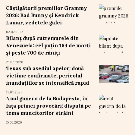
Câștigătorii premiilor Grammy
2026: Bad Bunny și Kendrick
Lamar, vedetele galei
02.02.2026
Bilanț după cutremurele din
Venezuela: cel puțin 164 de morți
și peste 700 de răniți
25.06.2026
Texas sub asediul apelor: două
victime confirmate, pericolul
inundațiilor se intensifică rapid
17.07.2026
Noul guvern de la Budapesta, în
fața primei provocări: dispută pe
tema muncitorilor străini
15.05.2026