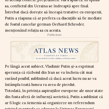
sa, conflictul din Ucraina se îndreaptă spre final.
Întrebat dacă doreşte să înceapă tratative cu europenii,
Putin a răspuns că ar prefera ca discuţiile să fie mediate
de fostul cancelar german Gerhard Schroder,
menționând relația sa cu acesta.
Publicitate
Pe lângă acest subiect, Vladimir Putin şi-a exprimat
speranţa că războiul din Iran se va încheia cât mai
curând posibil, subliniind că dacă acest lucru nu se va
întâmpla toată lumea va avea de pierdut.
Totodată, în privința aspirațiilor europene ale unor state
din fosta sferă de influență sovietică, Putin a subliniat că
ar fi logic ca Armenia să organizeze un referendum
privind eventuala sa aderare la Uniunea Europeană,