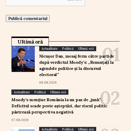
Ultimă oră
Actualitate
Politică
Ultimă oră
Nicușor Dan, mesaj ferm către partide
după verdictul Moody’s: „Renunțați la
agendele politice și la discursul
electoral”
08.08.2026
Actualitate
Politică
Ultimă oră
Moody’s menține România la un pas de „junk”.
Deficitul scade peste așteptări, dar riscul politic
păstrează perspectiva negativă
07.08.2026
Actualitate
Politică
Ultimă oră