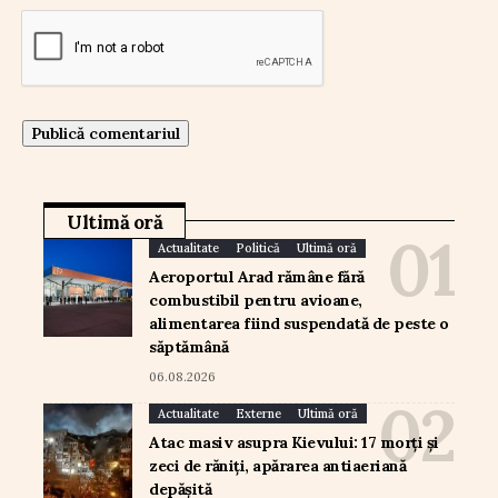
Ultimă oră
Actualitate
Politică
Ultimă oră
Aeroportul Arad rămâne fără
combustibil pentru avioane,
alimentarea fiind suspendată de peste o
săptămână
06.08.2026
Actualitate
Externe
Ultimă oră
Atac masiv asupra Kievului: 17 morți și
zeci de răniți, apărarea antiaeriană
depășită