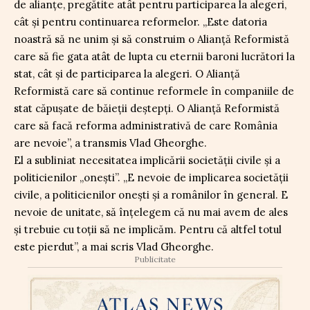
de alianțe, pregătite atât pentru participarea la alegeri,
cât și pentru continuarea reformelor. „Este datoria
noastră să ne unim și să construim o Alianță Reformistă
care să fie gata atât de lupta cu eternii baroni lucrători la
stat, cât și de participarea la alegeri. O Alianță
Reformistă care să continue reformele în companiile de
stat căpușate de băieții deștepți. O Alianță Reformistă
care să facă reforma administrativă de care România
are nevoie”, a transmis Vlad Gheorghe.
El a subliniat necesitatea implicării societății civile și a
politicienilor „onești”. „E nevoie de implicarea societății
civile, a politicienilor onești și a românilor în general. E
nevoie de unitate, să înțelegem că nu mai avem de ales
și trebuie cu toții să ne implicăm. Pentru că altfel totul
este pierdut”, a mai scris Vlad Gheorghe.
Publicitate