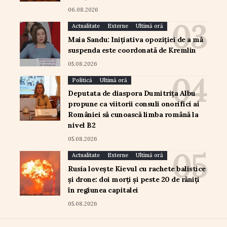
06.08.2026
Actualitate
Externe
Ultimă oră
Maia Sandu: Inițiativa opoziției de a mă
suspenda este coordonată de Kremlin
05.08.2026
Politică
Ultimă oră
Deputata de diaspora Dumitrița Albu
propune ca viitorii consuli onorifici ai
României să cunoască limba română la
nivel B2
05.08.2026
Actualitate
Externe
Ultimă oră
Rusia lovește Kievul cu rachete balistice
și drone: doi morți și peste 20 de răniți
în regiunea capitalei
05.08.2026