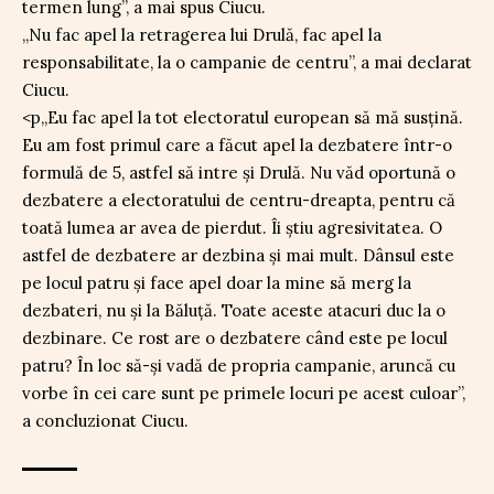
termen lung”, a mai spus Ciucu.
„Nu fac apel la retragerea lui Drulă, fac apel la
responsabilitate, la o campanie de centru”, a mai declarat
Ciucu.
<p„Eu fac apel la tot electoratul european să mă susțină.
Eu am fost primul care a făcut apel la dezbatere într-o
formulă de 5, astfel să intre și Drulă. Nu văd oportună o
dezbatere a electoratului de centru-dreapta, pentru că
toată lumea ar avea de pierdut. Îi știu agresivitatea. O
astfel de dezbatere ar dezbina și mai mult. Dânsul este
pe locul patru și face apel doar la mine să merg la
dezbateri, nu și la Băluță. Toate aceste atacuri duc la o
dezbinare. Ce rost are o dezbatere când este pe locul
patru? În loc să-și vadă de propria campanie, aruncă cu
vorbe în cei care sunt pe primele locuri pe acest culoar”,
a concluzionat Ciucu.