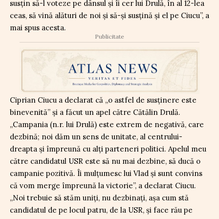
susțin să-l voteze pe dânsul și îi cer lui Drulă, în al 12-lea
ceas, să vină alături de noi și să-și susțină și el pe Ciucu”, a
mai spus acesta.
Publicitate
Ciprian Ciucu a declarat că „o astfel de susținere este
binevenită” și a făcut un apel către Cătălin Drulă.
„Campania (n.r. lui Drulă) este extrem de negativă, care
dezbină; noi dăm un sens de unitate, al centrului-
dreapta și împreună cu alți parteneri politici. Apelul meu
către candidatul USR este să nu mai dezbine, să ducă o
campanie pozitivă. Îi mulțumesc lui Vlad și sunt convins
că vom merge împreună la victorie”, a declarat Ciucu.
„Noi trebuie să stăm uniți, nu dezbinați, așa cum stă
candidatul de pe locul patru, de la USR, și face rău pe