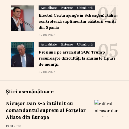
Actualitate
Externe
Ultimă oră
Efectul Ceuta ajunge în Schengen: Italia
controlează suplimentar călătorii veniți
din Spania
07.08.2026
Actualitate
Externe
Ultimă oră
Presiune pe arsenalul SUA: Trump
recunoaște dificultăți la anumite tipuri
de muniții
07.08.2026
Știri asemănătoare
Nicușor Dan s-a întâlnit cu
comandantul suprem al Forțelor
Aliate din Europa
19.01.2026