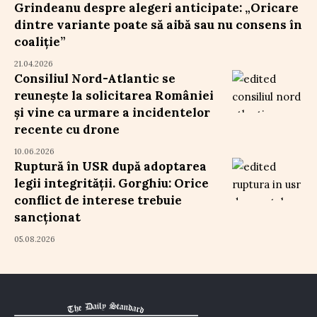
Grindeanu despre alegeri anticipate: „Oricare
dintre variante poate să aibă sau nu consens în
coaliție”
21.04.2026
Consiliul Nord-Atlantic se
reunește la solicitarea României
și vine ca urmare a incidentelor
recente cu drone
10.06.2026
Ruptură în USR după adoptarea
legii integrității. Gorghiu: Orice
conflict de interese trebuie
sancționat
05.08.2026