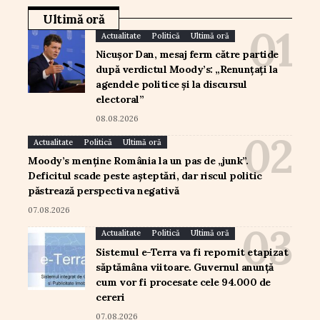
Ultimă oră
Actualitate
Politică
Ultimă oră
Nicușor Dan, mesaj ferm către partide
după verdictul Moody’s: „Renunțați la
agendele politice și la discursul
electoral”
08.08.2026
Actualitate
Politică
Ultimă oră
Moody’s menține România la un pas de „junk”.
Deficitul scade peste așteptări, dar riscul politic
păstrează perspectiva negativă
07.08.2026
Actualitate
Politică
Ultimă oră
Sistemul e-Terra va fi repornit etapizat
săptămâna viitoare. Guvernul anunță
cum vor fi procesate cele 94.000 de
cereri
07.08.2026