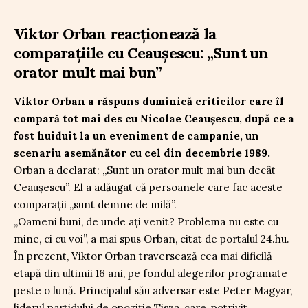
Viktor Orban reacționează la
comparațiile cu Ceaușescu: „Sunt un
orator mult mai bun”
Viktor Orban a răspuns duminică criticilor care îl
compară tot mai des cu Nicolae Ceaușescu, după ce a
fost huiduit la un eveniment de campanie, un
scenariu asemănător cu cel din decembrie 1989.
Orban a declarat: „Sunt un orator mult mai bun decât
Ceaușescu”. El a adăugat că persoanele care fac aceste
comparații „sunt demne de milă”.
„Oameni buni, de unde ați venit? Problema nu este cu
mine, ci cu voi”, a mai spus Orban, citat de portalul 24.hu.
În prezent, Viktor Orban traversează cea mai dificilă
etapă din ultimii 16 ani, pe fondul alegerilor programate
peste o lună. Principalul său adversar este Peter Magyar,
liderul partidului de opoziție Tisza, care, potrivit