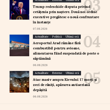
Actualitate
Externe
Ultimă oră
Trump redeschide disputa privind
cetățenia prin naștere. Două noi ordine
executive pregătesc o nouă confruntare
în instanțe
07.08.2026
Actualitate
Politică
Ultimă oră
Aeroportul Arad rămâne fără
combustibil pentru avioane,
alimentarea fiind suspendată de peste o
săptămână
06.08.2026
Actualitate
Externe
Ultimă oră
Atac masiv asupra Kievului: 17 morți și
zeci de răniți, apărarea antiaeriană
depășită
06.08.2026