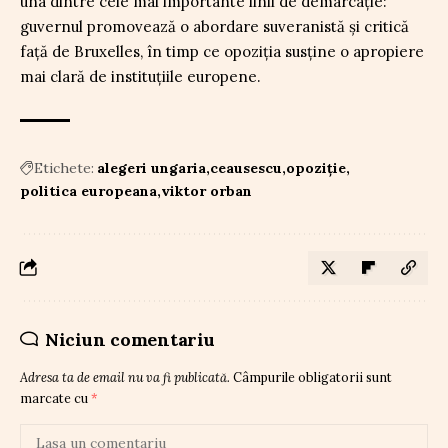
una dintre cele mai importante linii de demarcație:
guvernul promovează o abordare suveranistă și critică
față de Bruxelles, în timp ce opoziția susține o apropiere
mai clară de instituțiile europene.
Etichete:
alegeri ungaria
ceausescu
opoziție
politica europeana
viktor orban
Niciun comentariu
Adresa ta de email nu va fi publicată.
Câmpurile obligatorii sunt
marcate cu
*