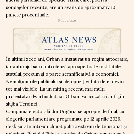
sondajelor recente, are un avans de aproximativ 10
puncte procentuale.
Publicitate
În ultimii zece ani, Orban a instaurat un regim autocratic,
iar anturajul său controlează aproape toate instituțiile
statului, precum și o parte semnificativă a economiei.
Nemulțumirile publicului și ale opoziției față de el devin
tot mai vizibile. La un miting recent, mai mulți
protestatari l-au huiduit, iar Orban i-a acuzat că ar fi „în
slujba Ucrainei”.
Campania electorală din Ungaria se apropie de final, cu
alegerile parlamentare programate pe 12 aprilie 2026,
desfășurate într-un climat politic extrem de tensionat și
polarizat. Partidul Fidesz, condus de Orban, guvernează