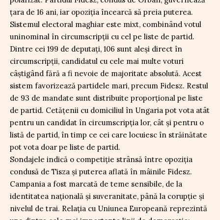
țara de 16 ani, iar opoziția încearcă să preia puterea.
Sistemul electoral maghiar este mixt, combinând votul
uninominal în circumscripții cu cel pe liste de partid.
Dintre cei 199 de deputați, 106 sunt aleși direct în
circumscripții, candidatul cu cele mai multe voturi
câștigând fără a fi nevoie de majoritate absolută. Acest
sistem favorizează partidele mari, precum Fidesz. Restul
de 93 de mandate sunt distribuite proporțional pe liste
de partid. Cetățenii cu domiciliul în Ungaria pot vota atât
pentru un candidat în circumscripția lor, cât și pentru o
listă de partid, în timp ce cei care locuiesc în străinătate
pot vota doar pe liste de partid.
Sondajele indică o competiție strânsă între opoziția
condusă de Tisza și puterea aflată în mâinile Fidesz.
Campania a fost marcată de teme sensibile, de la
identitatea națională și suveranitate, până la corupție și
nivelul de trai. Relația cu Uniunea Europeană reprezintă