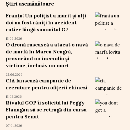
Știri asemănătoare
Franța: Un polițist a murit și alți
doi au fost răniți în accident
rutier lângă summitul G7
13.06.2026
O dronă rusească a atacat o navă
de marfă în Marea Neagră,
provocând un incendiu și
victime, inclusiv un mort
22.06.2026
CIA lansează campanie de
recrutare pentru ofițerii chinezi
13.02.2026
Rivalul GOP îi solicită lui Peggy
Flanagan să se retragă din cursa
pentru Senat
07.01.2026