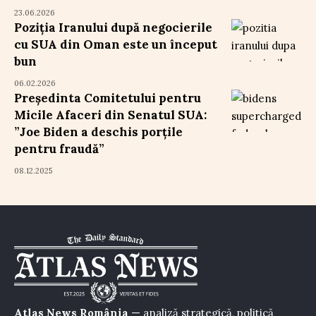
23.06.2026
Poziția Iranului după negocierile
cu SUA din Oman este un început
bun
06.02.2026
Președinta Comitetului pentru
Micile Afaceri din Senatul SUA:
”Joe Biden a deschis porțile
pentru fraudă”
08.12.2025
Atlas News România
— analiză strategică, politică