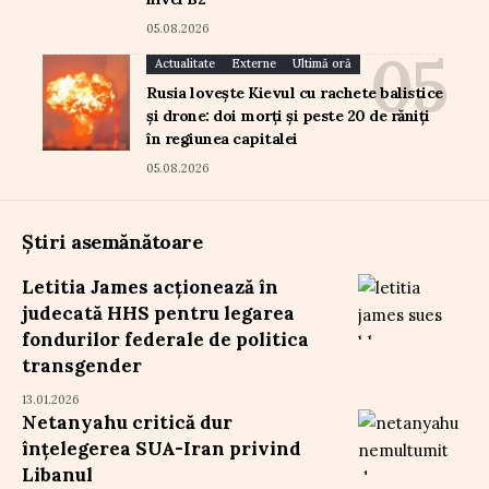
05.08.2026
Actualitate
Externe
Ultimă oră
Rusia lovește Kievul cu rachete balistice
și drone: doi morți și peste 20 de răniți
în regiunea capitalei
05.08.2026
Știri asemănătoare
Letitia James acționează în
judecată HHS pentru legarea
fondurilor federale de politica
transgender
13.01.2026
Netanyahu critică dur
înțelegerea SUA-Iran privind
Libanul