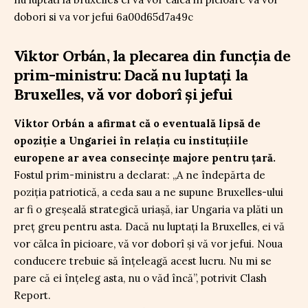
Viktor Orbán, la plecarea din funcția de
prim-ministru: Dacă nu luptați la
Bruxelles, vă vor doborî și jefui
Viktor Orbán a afirmat că o eventuală lipsă de
opoziție a Ungariei în relația cu instituțiile
europene ar avea consecințe majore pentru țară.
Fostul prim-ministru a declarat: „A ne îndepărta de
poziția patriotică, a ceda sau a ne supune Bruxelles-ului
ar fi o greșeală strategică uriașă, iar Ungaria va plăti un
preț greu pentru asta. Dacă nu luptați la Bruxelles, ei vă
vor călca în picioare, vă vor doborî și vă vor jefui. Noua
conducere trebuie să înțeleagă acest lucru. Nu mi se
pare că ei înțeleg asta, nu o văd încă”, potrivit Clash
Report.