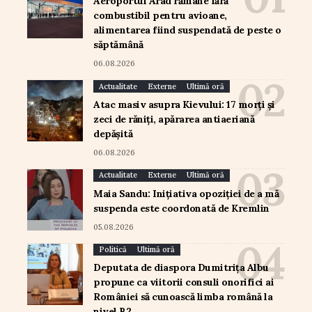
Aeroportul Arad rămâne fără
combustibil pentru avioane,
alimentarea fiind suspendată de peste o
săptămână
06.08.2026
Actualitate
Externe
Ultimă oră
Atac masiv asupra Kievului: 17 morți și
zeci de răniți, apărarea antiaeriană
depășită
06.08.2026
Actualitate
Externe
Ultimă oră
Maia Sandu: Inițiativa opoziției de a mă
suspenda este coordonată de Kremlin
05.08.2026
Politică
Ultimă oră
Deputata de diaspora Dumitrița Albu
propune ca viitorii consuli onorifici ai
României să cunoască limba română la
nivel B2