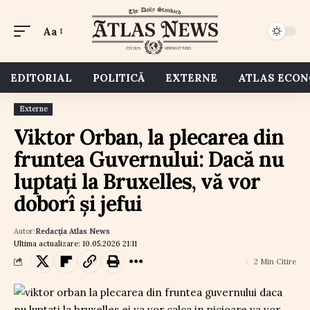
Aa
EDITORIAL
POLITICĂ
EXTERNE
ATLAS ECO
Externe
Viktor Orban, la plecarea din
fruntea Guvernului: Dacă nu
luptați la Bruxelles, vă vor
doborî și jefui
Autor:
Redacția Atlas News
Ultima actualizare: 10.05.2026 21:11
2 Min Citire