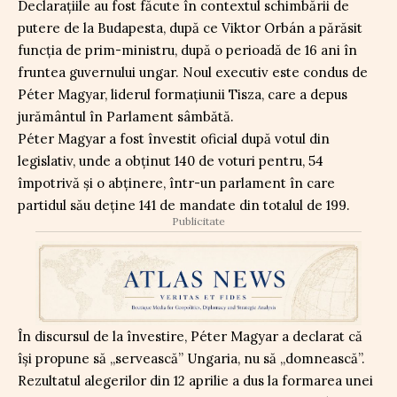
Declarațiile au fost făcute în contextul schimbării de
putere de la Budapesta, după ce Viktor Orbán a părăsit
funcția de prim-ministru, după o perioadă de 16 ani în
fruntea guvernului ungar. Noul executiv este condus de
Péter Magyar, liderul formațiunii Tisza, care a depus
jurământul în Parlament sâmbătă.
Péter Magyar a fost învestit oficial după votul din
legislativ, unde a obținut 140 de voturi pentru, 54
împotrivă și o abținere, într-un parlament în care
partidul său deține 141 de mandate din totalul de 199.
Publicitate
În discursul de la învestire, Péter Magyar a declarat că
își propune să „servească” Ungaria, nu să „domnească”.
Rezultatul alegerilor din 12 aprilie a dus la formarea unei