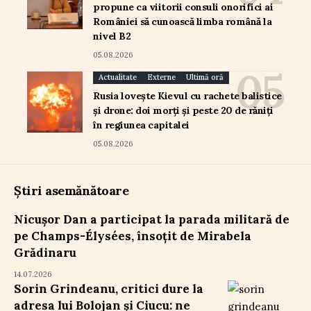
propune ca viitorii consuli onorifici ai
României să cunoască limba română la
nivel B2
05.08.2026
Actualitate
Externe
Ultimă oră
Rusia lovește Kievul cu rachete balistice
și drone: doi morți și peste 20 de răniți
în regiunea capitalei
05.08.2026
Știri asemănătoare
Nicușor Dan a participat la parada militară de
pe Champs-Élysées, însoțit de Mirabela
Grădinaru
14.07.2026
Sorin Grindeanu, critici dure la
adresa lui Bolojan și Ciucu: ne