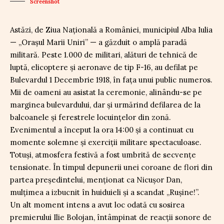
Screenshot
Astăzi, de Ziua Naţională a României, municipiul Alba Iulia
— „Oraşul Marii Uniri” — a găzduit o amplă paradă
militară. Peste 1.000 de militari, alături de tehnică de
luptă, elicoptere și aeronave de tip F-16, au defilat pe
Bulevardul 1 Decembrie 1918, în fața unui public numeros.
Mii de oameni au asistat la ceremonie, alinându-se pe
marginea bulevardului, dar și urmărind defilarea de la
balcoanele și ferestrele locuințelor din zonă.
Evenimentul a început la ora 14:00 și a continuat cu
momente solemne şi exerciţii militare spectaculoase.
Totuși, atmosfera festivă a fost umbrită de secvențe
tensionate. În timpul depunerii unei coroane de flori din
partea preşedintelui, menționat ca Nicușor Dan,
mulţimea a izbucnit în huiduieli și a scandat „Rușine!”.
Un alt moment intens a avut loc odată cu sosirea
premierului Ilie Bolojan, întâmpinat de reacții sonore de