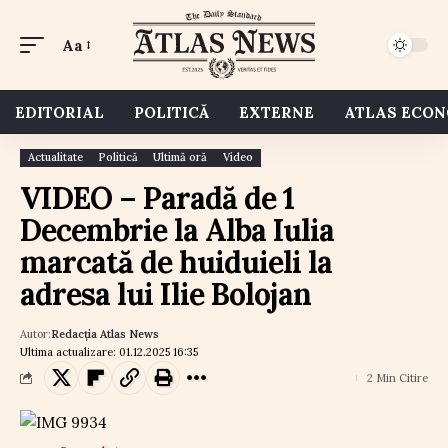
Aa
EDITORIAL
POLITICĂ
EXTERNE
ATLAS ECO
Actualitate
Politică
Ultimă oră
Video
VIDEO – Paradă de 1
Decembrie la Alba Iulia
marcată de huiduieli la
adresa lui Ilie Bolojan
Autor:
Redacția Atlas News
Ultima actualizare: 01.12.2025 16:35
2 Min Citire