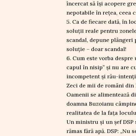
încercat să își acopere gr
nepotabile în rețea, ceea c
5. Ca de fiecare dată, în lo
soluții reale pentru zonel
scandal, depune plângeri 
soluție – doar scandal!
6. Cum este vorba despre 
capul în nisip” și nu are 
incompetent și rău-intenți
Zeci de mii de români din 
Oamenii se alimentează din
doamna Buzoianu câmpineni
realitatea de la fața locul
Un ministru și un șef DSP
rămas fără apă. DSP: „Nu se