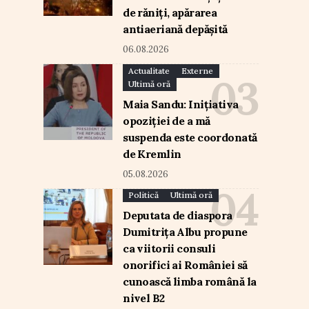
de răniți, apărarea
antiaeriană depășită
06.08.2026
Actualitate
Externe
Ultimă oră
Maia Sandu: Inițiativa
opoziției de a mă
suspenda este coordonată
de Kremlin
05.08.2026
Politică
Ultimă oră
Deputata de diaspora
Dumitrița Albu propune
ca viitorii consuli
onorifici ai României să
cunoască limba română la
nivel B2