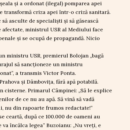
eșeala și a ordonat (ilegal) pomparea apei
e transformă criza apei într-o criză sanitară.
c să asculte de specialiști și să găsească
e afectate, ministrul USR al Mediului face
penale și se ocupă de propagandă. Nicio
un ministru USR, premierul Bolojan „bagă
curajul să sancționeze un ministru
onat”, a transmis Victor Ponta.
Prahova și Dâmbovița, fără apă potabilă.
 cisterne. Primarul Câmpinei: „Să le explice
lor de ce nu au apă. Să vină să vadă
ui, nu din rapoarte frumos redactate!”
 se ceartă, după ce 100.000 de oameni au
 va încălca legea” Buzoianu: „Nu vreți, e