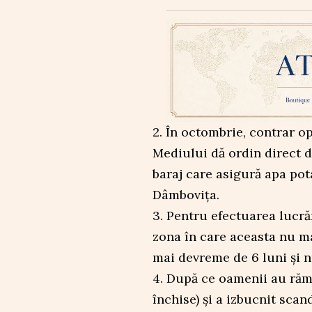
2. În octombrie, contrar op
Mediului dă ordin direct d
baraj care asigură apa pota
Dâmbovița.
3. Pentru efectuarea lucrăr
zona în care aceasta nu mai
mai devreme de 6 luni și nu
4. După ce oamenii au rămas
închise) și a izbucnit scan