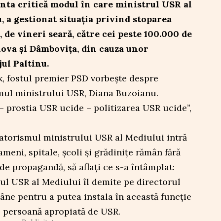
nta critică modul în care ministrul USR al
 a gestionat situația privind stoparea
, de vineri seară, către cei peste 100.000 de
ova şi Dâmboviţa, din cauza unor
ul Paltinu.
k, fostul premier PSD vorbește despre
mul ministrului USR, Diana Buzoianu.
 prostia USR ucide – politizarea USR ucide”,
torismul ministrului USR al Mediului intră
meni, spitale, școli și grădinițe rămân fără
de propagandă, să aflați ce s-a întâmplat:
trul USR al Mediului îl demite pe directorul
âne pentru a putea instala în această funcție
o persoană apropiată de USR.