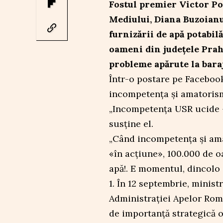
Fostul premier Victor Po
Mediului, Diana Buzoianu,
furnizării de apă potabilă
oameni din județele Prah
probleme apărute la baraj
Într-o postare pe Faceboo
incompetența și amatoris
„Incompetența USR ucide –
susține el.
„Când incompetența și ama
«în acțiune», 100.000 de oa
apă!. E momentul, dincolo 
1. În 12 septembrie, minis
Administrației Apelor Rom
de importanță strategică 