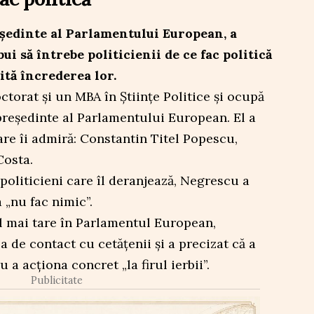
ședinte al Parlamentului European, a
bui să întrebe politicienii de ce fac politică
ită încrederea lor.
torat și un MBA în Științe Politice și ocupă
președinte al Parlamentului European. El a
are îi admiră: Constantin Titel Popescu,
Costa.
politicieni care îl deranjează, Negrescu a
a „nu fac nimic”.
el mai tare în Parlamentul European,
 de contact cu cetățenii și a precizat că a
u a acționa concret „la firul ierbii”.
Publicitate