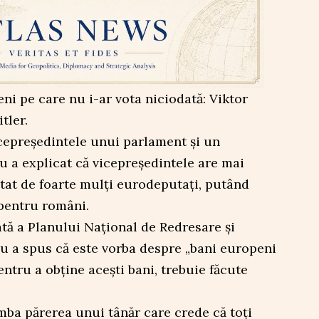
eni pe care nu i-ar vota niciodată: Viktor
tler.
icepreședintele unui parlament și un
 a explicat că vicepreședintele are mai
votat de foarte mulți eurodeputați, putând
 pentru români.
ată a Planului Național de Redresare și
cu a spus că este vorba despre „bani europeni
entru a obține acești bani, trebuie făcute
mba părerea unui tânăr care crede că toți