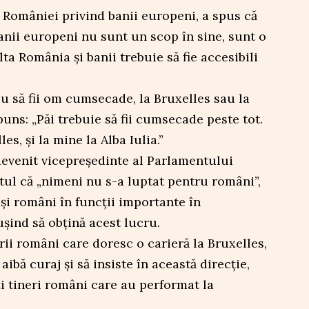
 României privind banii europeni, a spus că
nii europeni nu sunt un scop în sine, sunt o
ta România și banii trebuie să fie accesibili
u să fii om cumsecade, la Bruxelles sau la
uns: „Păi trebuie să fii cumsecade peste tot.
les, și la mine la Alba Iulia.”
 devenit vicepreședinte al Parlamentului
tul că „nimeni nu s-a luptat pentru români”,
i și români în funcții importante în
șind să obțină acest lucru.
rii români care doresc o carieră la Bruxelles,
ibă curaj și să insiste în această direcție,
i tineri români care au performat la