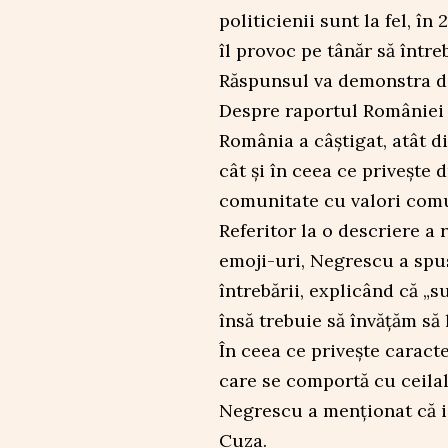
politicienii sunt la fel, î
îl provoc pe tânăr să întreb
Răspunsul va demonstra dac
Despre raportul României 
România a câștigat, atât d
cât și în ceea ce privește d
comunitate cu valori com
Referitor la o descriere a
emoji-uri, Negrescu a spus
întrebării, explicând că 
însă trebuie să învățăm să 
În ceea ce privește caract
care se comportă cu ceilal
Negrescu a menționat că i
Cuza.