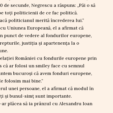
n 20 de secunde, Negrescu a răspuns: „Păi o să
e toți politicienii de ce fac politică.
ă politicianul merită încrederea lui.”
cu Uniunea Europeană, el a afirmat că
in punct de vedere al fondurilor europene,
repturile, justiția și apartenența la o
une.
 relației României cu fondurile europene prin
 că ar folosi un smiley face cu semnul
„suntem bucuroși că avem fonduri europene,
le folosim mai bine.”
erul unei persoane, el a afirmat că modul în
ți și bunul-simț sunt importante.
-ar plăcea să ia prânzul cu Alexandru Ioan