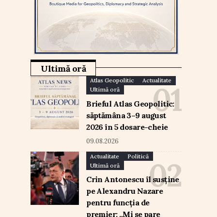
Ultimă oră
Atlas Geopolitic
Actualitate
Ultimă oră
Brieful Atlas Geopolitic:
săptămâna 3–9 august
2026 în 5 dosare-cheie
09.08.2026
Actualitate
Politică
Ultimă oră
Crin Antonescu îl susține
pe Alexandru Nazare
pentru funcția de
premier: „Mi se pare