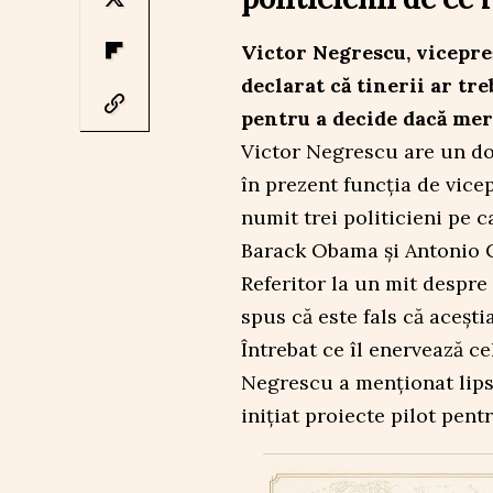
Victor Negrescu, vicepre
declarat că tinerii ar tre
pentru a decide dacă mer
Victor Negrescu are un doc
în prezent funcția de vice
numit trei politicieni pe c
Barack Obama și Antonio 
Referitor la un mit despre 
spus că este fals că acești
Întrebat ce îl enervează c
Negrescu a menționat lipsa
inițiat proiecte pilot pentr