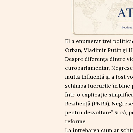
El a enumerat trei politici
Orban, Vladimir Putin și Hi
Despre diferența dintre v
europarlamentar, Negrescu
multă influență și a fost 
schimba lucrurile în bine
Într-o explicație simplific
Reziliență (PNRR), Negres
pentru dezvoltare” și că, p
reforme.
La întrebarea cum ar schi