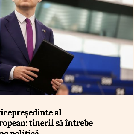
vicepreședinte al
opean: tinerii să întrebe
fac politică