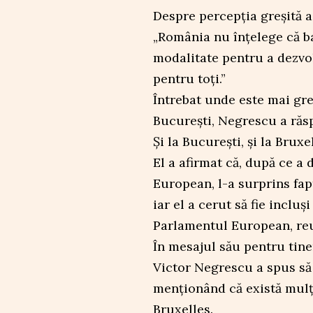
Despre percepția greșită a
„România nu înțelege că ba
modalitate pentru a dezvol
pentru toți.”
Întrebat unde este mai gre
București, Negrescu a răsp
Și la București, și la Bruxel
El a afirmat că, după ce a
European, l-a surprins fap
iar el a cerut să fie incluș
Parlamentul European, reu
În mesajul său pentru tine
Victor Negrescu a spus să a
menționând că există mulț
Bruxelles.