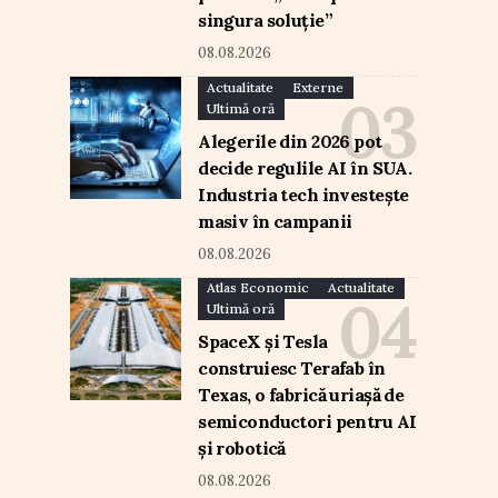
singura soluție”
08.08.2026
Actualitate
Externe
Ultimă oră
Alegerile din 2026 pot
decide regulile AI în SUA.
Industria tech investește
masiv în campanii
08.08.2026
Atlas Economic
Actualitate
Ultimă oră
SpaceX și Tesla
construiesc Terafab în
Texas, o fabrică uriașă de
semiconductori pentru AI
și robotică
08.08.2026