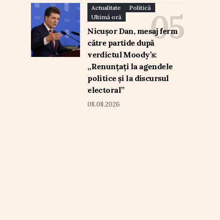
Actualitate
Politică
Ultimă oră
Nicușor Dan, mesaj ferm
către partide după
verdictul Moody’s:
„Renunțați la agendele
politice și la discursul
electoral”
08.08.2026