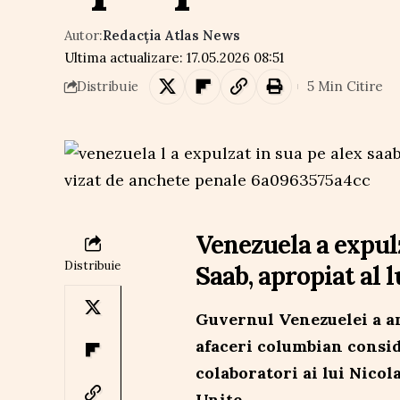
Autor:
Redacția Atlas News
Ultima actualizare: 17.05.2026 08:51
5 Min Citire
Distribuie
Venezuela a expulz
Distribuie
Saab, apropiat al 
Guvernul Venezuelei a an
afaceri columbian consid
colaboratori ai lui Nicol
Unite.