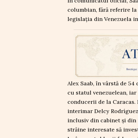
În comunicatul oficial, Sa
columbian, fără referire la
legislația din Venezuela in
Alex Saab, în vârstă de 54 
cu statul venezuelean, iar
conducerii de la Caracas.
interimar Delcy Rodríguez, 
inclusiv din cabinet și di
străine interesate să inve