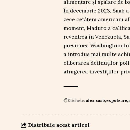
alimentare și spălare de b
În decembrie 2023, Saab a 
zece cetățeni americani afl
moment, Maduro a calificat
revenirea în Venezuela, Saa
presiunea Washingtonului
a introdus mai multe schim
eliberarea deținuților poli
atragerea investițiilor priv
Etichete:
alex saab
expulzare
Distribuie acest articol