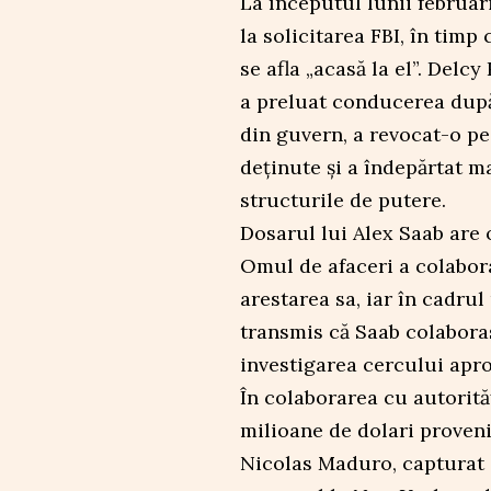
La începutul lunii februar
la solicitarea FBI, în timp
se afla „acasă la el”. Delc
a preluat conducerea după
din guvern, a revocat-o pe 
deținute și a îndepărtat ma
structurile de putere.
Dosarul lui Alex Saab are 
Omul de afaceri a colabora
arestarea sa, iar în cadrul
transmis că Saab colaboras
investigarea cercului apro
În colaborarea cu autorită
milioane de dolari proveniț
Nicolas Maduro, capturat 