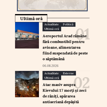
Ultimă oră
Actualitate
Politică
Ultimă oră
Aeroportul Arad rămâne
fără combustibil pentru
avioane, alimentarea
fiind suspendată de peste
o săptămână
06.08.2026
Actualitate
Externe
Ultimă oră
Atac masiv asupra
Kievului: 17 morți și zeci
de răniți, apărarea
antiaeriană depășită