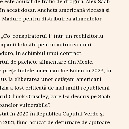
 este acuzat de trafic de droguri. Alex Saab
în acest dosar. Ancheta americană vizează și
 Maduro pentru distribuirea alimentelor
„Co-conspiratorul 1” într-un rechizitoriu
mpanii folosite pentru mituirea unui
duro, în schimbul unui contract
tul de pachete alimentare din Mexic.
e președintele american Joe Biden în 2023, în
us la eliberarea unor cetățeni americani
zia a fost criticată de mai mulți republicani
rul Chuck Grassley, care l-a descris pe Saab
oanelor vulnerabile”.
stat în 2020 în Republica Capului Verde și
n 2021, fiind acuzat de deturnare de ajutoare