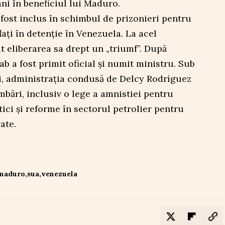
ani în beneficiul lui Maduro.
fost inclus în schimbul de prizonieri pentru
ați în detenție în Venezuela. La acel
 eliberarea sa drept un „triumf”. După
b a fost primit oficial și numit ministru. Sub
, administrația condusă de Delcy Rodríguez
bări, inclusiv o lege a amnistiei pentru
tici și reforme în sectorul petrolier pentru
ate.
maduro
sua
venezuela