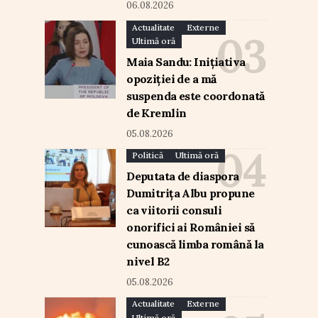
06.08.2026
Actualitate
Externe
Ultimă oră
Maia Sandu: Inițiativa
opoziției de a mă
suspenda este coordonată
de Kremlin
05.08.2026
Politică
Ultimă oră
Deputata de diaspora
Dumitrița Albu propune
ca viitorii consuli
onorifici ai României să
cunoască limba română la
nivel B2
05.08.2026
Actualitate
Externe
Ultimă oră