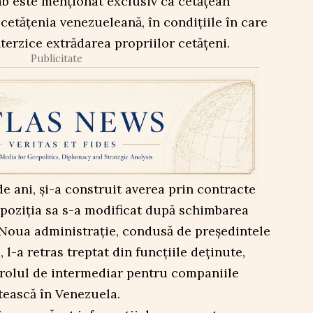
ab este menționat exclusiv ca cetățean
 cetățenia venezueleană, în condițiile în care
terzice extrădarea propriilor cetățeni.
Publicitate
de ani, și-a construit averea prin contracte
 poziția sa s-a modificat după schimbarea
 Noua administrație, condusă de președintele
l-a retras treptat din funcțiile deținute,
n rolul de intermediar pentru companiile
stească în Venezuela.