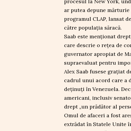
procesul la New York, unde
ar putea depune mărturie 
programul CLAP, lansat de
către populația săracă.
Saab este menționat drept 
care descrie o rețea de co
guvernator apropiat de Ma
supraevaluat pentru impor
Alex Saab fusese grațiat d
cadrul unui acord care a d
deținuți în Venezuela. Deci
americani, inclusiv senato
drept „un prădător al pers
Omul de afaceri a fost are
extrădat în Statele Unite î