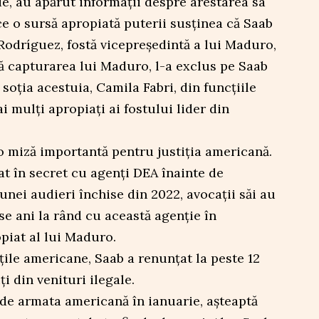
ie, au apărut informații despre arestarea sa
 ce o sursă apropiată puterii susținea că Saab
y Rodríguez, fostă vicepreședintă a lui Maduro,
 capturarea lui Maduro, l-a exclus pe Saab
soția acestuia, Camila Fabri, din funcțiile
i mulți apropiați ai fostului lider din
o miză importantă pentru justiția americană.
t în secret cu agenți DEA înainte de
 unei audieri închise din 2022, avocații săi au
e ani la rând cu această agenție în
piat al lui Maduro.
țile americane, Saab a renunțat la peste 12
i din venituri ilegale.
de armata americană în ianuarie, așteaptă