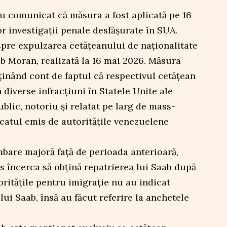
u comunicat că măsura a fost aplicată pe 16
r investigații penale desfășurate în SUA.
pre expulzarea cetățeanului de naționalitate
 Moran, realizată la 16 mai 2026. Măsura
 ținând cont de faptul că respectivul cetățean
 diverse infracțiuni în Statele Unite ale
blic, notoriu și relatat pe larg de mass-
catul emis de autoritățile venezuelene
bare majoră față de perioada anterioară,
 încerca să obțină repatrierea lui Saab după
oritățile pentru imigrație nu au indicat
 lui Saab, însă au făcut referire la anchetele