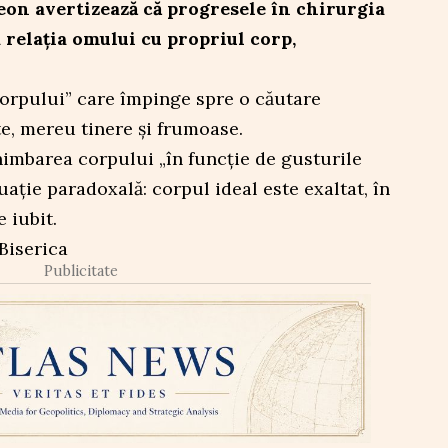
eon avertizează că progresele în chirurgia
 relația omului cu propriul corp,
corpului” care împinge spre o căutare
te, mereu tinere și frumoase.
himbarea corpului „în funcție de gusturile
ație paradoxală: corpul ideal este exaltat, în
 iubit.
Biserica
Publicitate