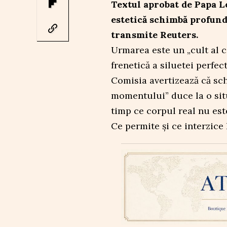
Textul aprobat de Papa L
estetică schimbă profund
transmite Reuters.
Urmarea este un „cult al 
frenetică a siluetei perfec
Comisia avertizează că sc
momentului” duce la o situ
timp ce corpul real nu este
Ce permite și ce interzice 