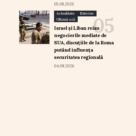
05.08.2026
Actualitate
Externe
Ultimă oră
Israel și Liban reiau
negocierile mediate de
SUA, discuțiile de la Roma
putând influența
securitatea regională
04.08.2026