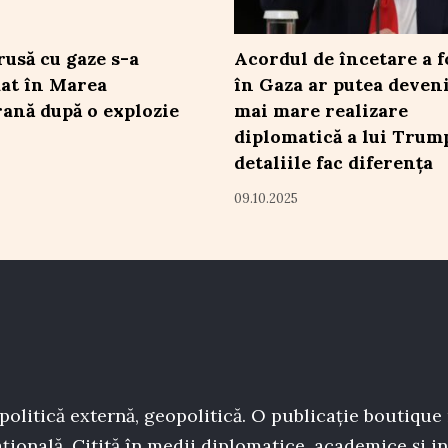
rusă cu gaze s-a
Acordul de încetare a f
at în Marea
în Gaza ar putea deveni
ană după o explozie
mai mare realizare
diplomatică a lui Trump
detaliile fac diferența
09.10.2025
politică externă, geopolitică. O publicație boutique
țională. Citită în medii diplomatice, academice și in