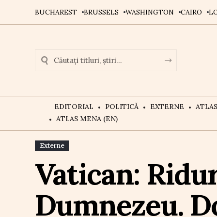
BUCHAREST
BRUSSELS
WASHINGTON
CAIRO
L
EDITORIAL
POLITICĂ
EXTERNE
ATLA
ATLAS MENA (EN)
Externe
Vatican: Ridur
Dumnezeu. Do