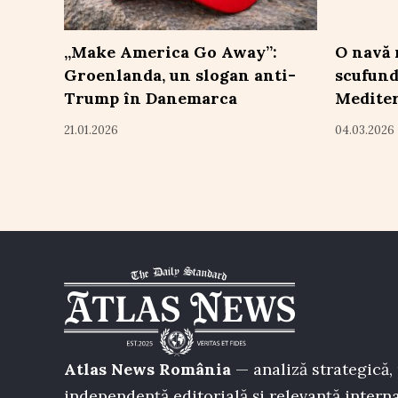
„Make America Go Away”:
O navă 
Groenlanda, un slogan anti-
scufund
Trump în Danemarca
Mediter
21.01.2026
04.03.2026
Atlas News România
— analiză strategică, 
independență editorială și relevanță interna