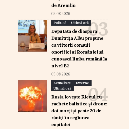
de Kremlin
05.08.2026
Politică
Ultimă oră
Deputata de diaspora
Dumitrița Albu propune
ca viitorii consuli
onorifici ai României să
cunoască limba română la
nivel B2
05.08.2026
Actualitate
Externe
Ultimă oră
Rusia lovește Kievul cu
rachete balistice și drone:
doi morți și peste 20 de
răniți în regiunea
capitalei