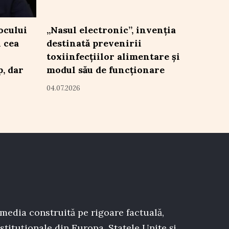
ocului
„Nasul electronic”, invenția
 cea
destinată prevenirii
toxiinfecțiilor alimentare și
, dar
modul său de funcționare
04.07.2026
 media construită pe rigoare factuală,
stituționale din Europa, Statele Unite și