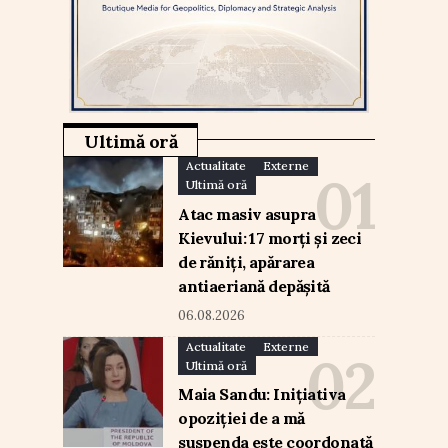
Ultimă oră
Actualitate
Externe
Ultimă oră
Atac masiv asupra
Kievului: 17 morți și zeci
de răniți, apărarea
antiaeriană depășită
06.08.2026
Actualitate
Externe
Ultimă oră
Maia Sandu: Inițiativa
opoziției de a mă
suspenda este coordonată