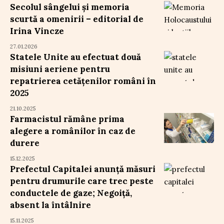
Secolul sângelui și memoria
scurtă a omenirii – editorial de
Irina Vincze
27.01.2026
Statele Unite au efectuat două
misiuni aeriene pentru
repatrierea cetățenilor români în
2025
21.10.2025
Farmacistul rămâne prima
alegere a românilor în caz de
durere
15.12.2025
Prefectul Capitalei anunță măsuri
pentru drumurile care trec peste
conductele de gaze; Negoiță,
absent la întâlnire
15.11.2025