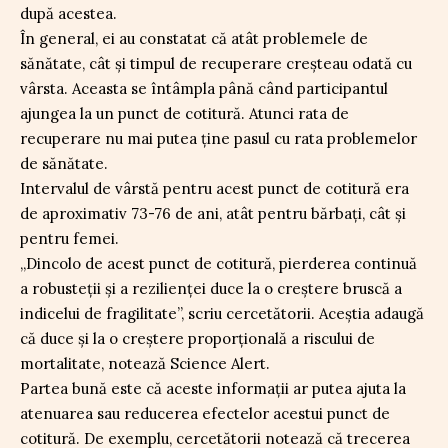
după acestea.
În general, ei au constatat că atât problemele de
sănătate, cât și timpul de recuperare creșteau odată cu
vârsta. Aceasta se întâmpla până când participantul
ajungea la un punct de cotitură. Atunci rata de
recuperare nu mai putea ține pasul cu rata problemelor
de sănătate.
Intervalul de vârstă pentru acest punct de cotitură era
de aproximativ 73-76 de ani, atât pentru bărbați, cât și
pentru femei.
„Dincolo de acest punct de cotitură, pierderea continuă
a robusteții și a rezilienței duce la o creștere bruscă a
indicelui de fragilitate”, scriu cercetătorii. Aceștia adaugă
că duce și la o creștere proporțională a riscului de
mortalitate, notează Science Alert.
Partea bună este că aceste informații ar putea ajuta la
atenuarea sau reducerea efectelor acestui punct de
cotitură. De exemplu, cercetătorii notează că trecerea