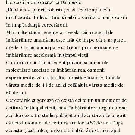
lucrează la Universitatea Dalhousie.
„După acest punct, robustețea și rezistența devin
insuficiente. Indivizii tind să aibă o sănătate mai precară
în timp”, adaugă cercetătorii.
Mai multe studii recente au revelat că procesul de
îmbătrânire umană nu este atât de lin pe cât s-ar putea
crede. Corpul uman pare să treacă prin perioade de
îmbătrânire accelerată în timpul vieții.
Conform unui studiu recent privind schimbările
moleculare asociate cu îmbătrânirea, oamenii
experimentează două salturi drastice înainte. Unul la
vârsta medie de 44 de ani și celălalt la vârsta medie de
60 de ani.
Cercetările sugerează că există cel puțin un moment de
cotitură în timpul vieții, când îmbătrânirea organelor se
accelerează. Un studiu publicat anul acesta a descoperit
că acest moment de cotitură are loc la 50 de ani. După
aceasta, țesuturile și organele îmbătrânesc mai rapid