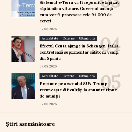
Sistemul e-Terra va fi repornit etapizat
săptămâna viitoare. Guvernul anunță
cum vor fi procesate cele 94.000 de
cereri
07.08.2026
Actualitate
Externe
Ultimă oră
Efectul Ceuta ajunge în Schengen: Italia
controlează suplimentar călătorii veniți
din Spania
07.08.2026
Actualitate
Externe
Ultimă oră
Presiune pe arsenalul SUA: Trump
recunoaște dificultăți la anumite tipuri
de muniții
07.08.2026
Știri asemănătoare