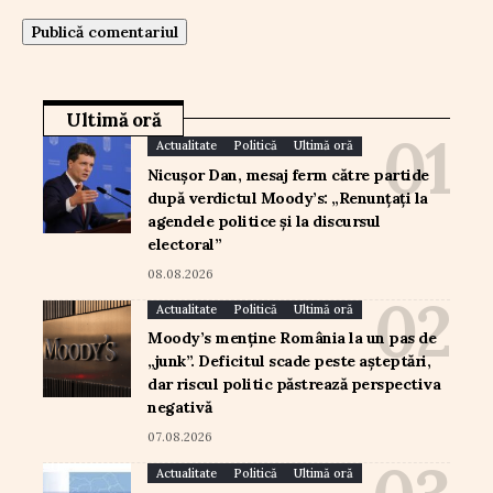
Ultimă oră
Actualitate
Politică
Ultimă oră
Nicușor Dan, mesaj ferm către partide
după verdictul Moody’s: „Renunțați la
agendele politice și la discursul
electoral”
08.08.2026
Actualitate
Politică
Ultimă oră
Moody’s menține România la un pas de
„junk”. Deficitul scade peste așteptări,
dar riscul politic păstrează perspectiva
negativă
07.08.2026
Actualitate
Politică
Ultimă oră