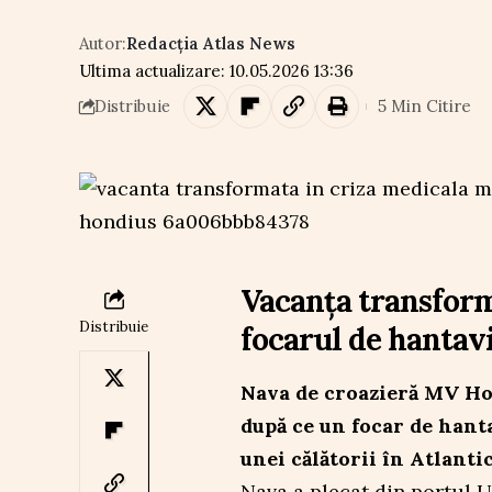
Autor:
Redacția Atlas News
Ultima actualizare: 10.05.2026 13:36
5 Min Citire
Distribuie
Vacanța transform
Distribuie
focarul de hantav
Nava de croazieră MV Ho
după ce un focar de hanta
unei călătorii în Atlantic
Nava a plecat din portul Us