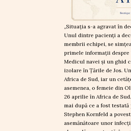
„Situația s-a agravat în d
Unul dintre pacienți a dece
membrii echipei, se simțea
primele informații despre 
Medicul navei și un ghid ca
izolare în Țările de Jos. U
Africa de Sud, iar un cetăț
asemenea, o femeie din Ol
26 aprilie în Africa de Sud
mai după ce a fost testată 
Stephen Kornfeld a povest
asemănătoare unor infecții