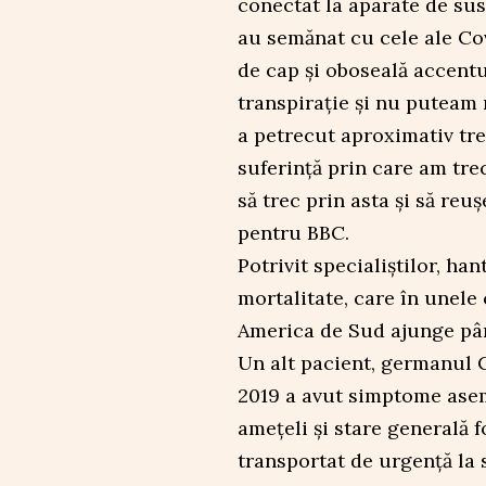
conectat la aparate de sus
au semănat cu cele ale Co
de cap și oboseală accentu
transpirație și nu puteam r
a petrecut aproximativ trei
suferință prin care am trec
să trec prin asta și să reu
pentru BBC.
Potrivit specialiștilor, ha
mortalitate, care în unele
America de Sud ajunge pâ
Un alt pacient, germanul C
2019 a avut simptome asem
amețeli și stare generală f
transportat de urgență la s