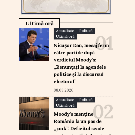
Ultimă oră
Actualitate
Politică
Ultimă oră
Nicușor Dan, mesaj ferm
către partide după
verdictul Moody’s:
„Renunțați la agendele
politice și la discursul
electoral”
08.08.2026
Actualitate
Politică
Ultimă oră
Moody’s menține
România la un pas de
„junk”. Deficitul scade