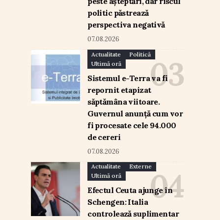
peste așteptări, dar riscul
politic păstrează
perspectiva negativă
07.08.2026
Actualitate
Politică
Ultimă oră
Sistemul e-Terra va fi
repornit etapizat
săptămâna viitoare.
Guvernul anunță cum vor
fi procesate cele 94.000
de cereri
07.08.2026
Actualitate
Externe
Ultimă oră
Efectul Ceuta ajunge în
Schengen: Italia
controlează suplimentar