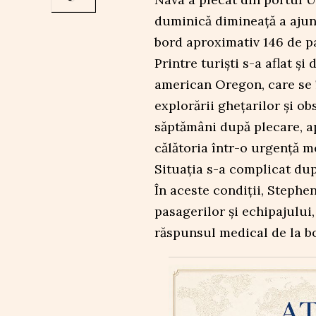
duminică dimineață a ajuns
bord aproximativ 146 de pa
Printre turiști s-a aflat ș
american Oregon, care se 
explorării ghețarilor și ob
săptămâni după plecare, ap
călătoria într-o urgență m
Situația s-a complicat dup
În aceste condiții, Stephe
pasagerilor și echipajulu
răspunsul medical de la b