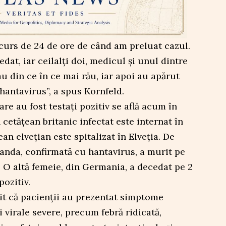
ecurs de 24 de ore de când am preluat cazul.
dat, iar ceilalți doi, medicul și unul dintre
u din ce în ce mai rău, iar apoi au apărut
hantavirus”, a spus Kornfeld.
re au fost testați pozitiv se află acum în
n cetățean britanic infectat este internat în
ean elvețian este spitalizat în Elveția. De
anda, confirmată cu hantavirus, a murit pe
. O altă femeie, din Germania, a decedat pe 2
pozitiv.
it că pacienții au prezentat simptome
 virale severe, precum febră ridicată,