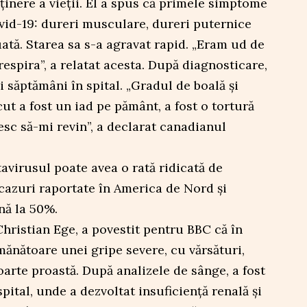
ținere a vieții. El a spus că primele simptome
vid-19: dureri musculare, dureri puternice
ată. Starea sa s-a agravat rapid. „Eram ud de
espira”, a relatat acesta. După diagnosticare,
 săptămâni în spital. „Gradul de boală și
ut a fost un iad pe pământ, a fost o tortură
șesc să-mi revin”, a declarat canadianul
ntavirusul poate avea o rată ridicată de
 cazuri raportate în America de Nord și
nă la 50%.
hristian Ege, a povestit pentru BBC că în
ănătoare unei gripe severe, cu vărsături,
oarte proastă. După analizele de sânge, a fost
pital, unde a dezvoltat insuficiență renală și