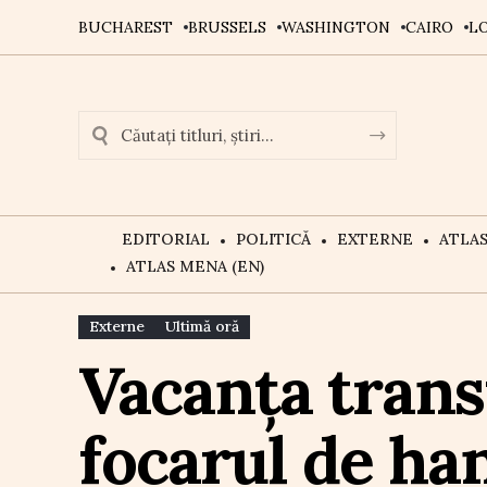
BUCHAREST
BRUSSELS
WASHINGTON
CAIRO
L
EDITORIAL
POLITICĂ
EXTERNE
ATLA
ATLAS MENA (EN)
Externe
Ultimă oră
Vacanța trans
focarul de ha