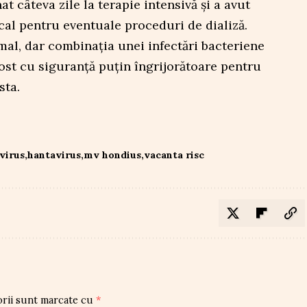
at câteva zile la terapie intensivă și a avut
cal pentru eventuale proceduri de dializă.
rmal, dar combinația unei infectări bacteriene
 fost cu siguranță puțin îngrijorătoare pentru
sta.
virus
hantavirus
mv hondius
vacanta risc
orii sunt marcate cu
*