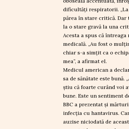
oboseală accentuată, înroș
dificultăți respiratorii. „
părea în stare critică. Dar
la o stare gravă la una cri
Acesta a spus că întreaga 
medicală. „Au fost o mulți
chiar s-a simțit ca o echi
mea”, a afirmat el.
Medicul american a declara
sa de sănătate este bună. 
știu că foarte curând voi a
bune. Este un sentiment de
BBC a prezentat și mărturi
infecția cu hantavirus. C
auzise niciodată de această