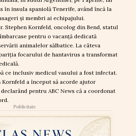
 în insula spaniolă Tenerife, având încă la
sageri și membri ai echipajului.
i dr. Stephen Kornfeld, oncolog din Bend, statul
îmbarcase pentru o vacanță dedicată
servării animalelor sălbatice. La câteva
ariția focarului de hantavirus a transformat
edicală.
ă ce inclusiv medicul vasului a fost infectat.
n Kornfeld a început să acorde ajutor
i, declarând pentru ABC News că a coordonat
ord.
Publicitate