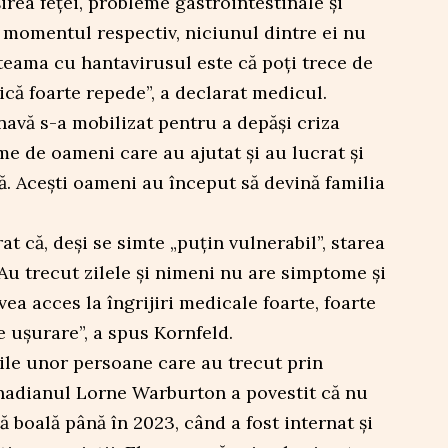
irea feței, probleme gastrointestinale și
La momentul respectiv, niciunul dintre ei nu
 teama cu hantavirusul este că poți trece de
tică foarte repede”, a declarat medicul.
navă s-a mobilizat pentru a depăși criza
me de oameni care au ajutat și au lucrat și
pă. Acești oameni au început să devină familia
t că, deși se simte „puțin vulnerabil”, starea
„Au trecut zilele și nimeni nu are simptome și
vea acces la îngrijiri medicale foarte, foarte
 ușurare”, a spus Kornfeld.
ile unor persoane care au trecut prin
anadianul Lorne Warburton a povestit că nu
 boală până în 2023, când a fost internat și