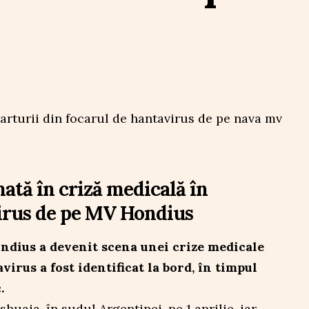
ată în criză medicală în
irus de pe MV Hondius
ndius a devenit scena unei crize medicale
virus a fost identificat la bord, în timpul
.
huaia, în sudul Argentinei, pe 1 aprilie, iar