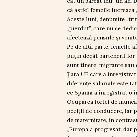
cât un bărbat într-un an. 
că astfel femeile lucrează 
Aceste luni, denumite „tr
„pierdut”, care nu se dedic
afectează pensiile și venit
Pe de altă parte, femeile 
puțin decât partenerii lor
sunt tinere, migrante sau 
Țara UE care a înregistrat
diferențe salariale este Li
ce Spania a înregistrat o 
Ocuparea forței de muncă 
poziții de conducere, iar 
de maternitate, în contrast
„Europa a progresat, dar p