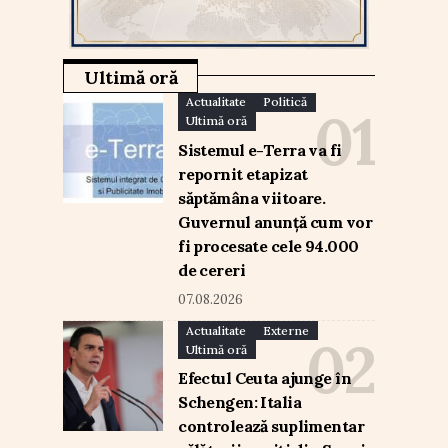
Ultimă oră
Actualitate
Politică
Ultimă oră
Sistemul e-Terra va fi
repornit etapizat
săptămâna viitoare.
Guvernul anunță cum vor
fi procesate cele 94.000
de cereri
07.08.2026
Actualitate
Externe
Ultimă oră
Efectul Ceuta ajunge în
Schengen: Italia
controlează suplimentar