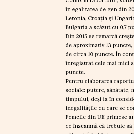
Conform raportului, statel
în egalitatea de gen din 20
Letonia, Croația și Ungari
Bulgaria a scăzut cu 0,7 p
Din 2015 se remarcă creșter
de aproximativ 13 puncte,
de circa 10 puncte. În cont
înregistrat cele mai mici 
puncte.
Pentru elaborarea raportu
sociale: putere, sănătate, 
timpului, deși ia în consid
inegalitățile cu care se co
Femeile din UE primesc an
ce înseamnă că trebuie să 