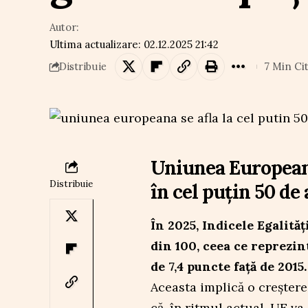
Autor:
Ultima actualizare: 02.12.2025 21:42
7 Min Cit
Distribuie
Uniunea Europeană
Distribuie
în cel puțin 50 de 
În 2025, Indicele Egalităț
din 100, ceea ce reprezint
de 7,4 puncte față de 2015.
Aceasta implică o creștere
că, în ritmul actual, UE v