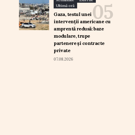
Ultimă oră
Gaza, testul unei
intervenții americane cu
amprentă redusă: baze
modulare, trupe
partenere și contracte
private
07.08.2026