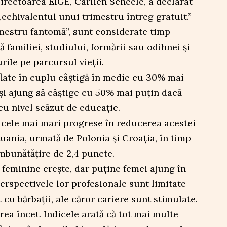
Directoarea EIGE, Carlien Scheele, a declarat
„echivalentul unui trimestru întreg gratuit.”
imestru fantomă”, sunt considerate timp
ă familiei, studiului, formării sau odihnei și
urile pe parcursul vieții.
aflate în cuplu câștigă în medie cu 30% mai
 și ajung să câștige cu 50% mai puțin dacă
cu nivel scăzut de educație.
 cele mai mari progrese în reducerea acestei
tuania, urmată de Polonia și Croația, în timp
îmbunătățire de 2,4 puncte.
feminine crește, dar puține femei ajung în
perspectivele lor profesionale sunt limitate
 cu bărbații, ale căror cariere sunt stimulate.
rea încet. Indicele arată că tot mai multe