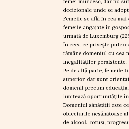
femei muncesc, dar nu sufi
decizionale unde se adoptă
Femeile se află în cea mai 
femeile angajate în gospod
urmată de Luxemburg (22%)
În ceea ce privește putere
rămâne domeniul cu cea ma
inegalităților persistente.
Pe de altă parte, femeile t
superior, dar sunt orientat
domenii precum educația, 
limitează oportunitățile în
Domeniul sănătății este ce
obiceiurile nesănătoase al
de alcool. Totuși, progresul