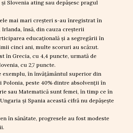
 și Slovenia ating sau depășesc pragul
ele mai mari creșteri s-au înregistrat în
 Irlanda, însă, din cauza creșterii
rticiparea educațională și a segregării în
mii cinci ani, multe scoruri au scăzut.
t în Grecia, cu 4,4 puncte, urmată de
lovenia, cu 2,7 puncte.
e exemplu, în învățământul superior din
i Polonia, peste 40% dintre absolvenții în
erie sau Matematică sunt femei, în timp ce în
 Ungaria și Spania această cifră nu depășește
gen în sănătate, progresele au fost modeste
i.