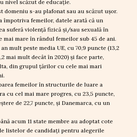
cu nivel scăzut de educație.
st domeniu s-au plafonat sau au scăzut ușor.
a împotriva femeilor, datele arată că un
a suferă violență fizică și/sau sexuală în
e mai mare în rândul femeilor sub 45 de ani.
 an mult peste media UE, cu 70,9 puncte (13,2
,2 mai mult decât în 2020) și face parte,
ta, din grupul țărilor cu cele mai mari
i.
parea femeilor în structurile de luare a
țara cu cel mai mare progres, cu 23,5 puncte,
ștere de 22,7 puncte, și Danemarca, cu un
până acum 11 state membre au adoptat cote
le listelor de candidați pentru alegerile