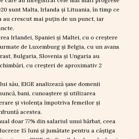
e care au înregistrat cele mai mari progrese
20 sunt Malta, Irlanda și Lituania, în timp ce
a au crescut mai puțin de un punct, iar
uncte.
ea Irlandei, Spaniei și Maltei, cu o creștere
 urmate de Luxemburg și Belgia, cu un avans
rast, Bulgaria, Slovenia și Ungaria au
schimbări, cu creșteri de aproximativ 2
lui său, EIGE analizează șase domenii
muncă, bani, cunoaștere și utilizarea
erare și violența împotriva femeilor și
nfruntă acestea.
ual doar 77% din salariul unui bărbat, ceea
lucreze 15 luni și jumătate pentru a câștiga