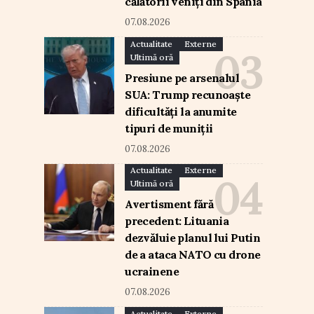
călătorii veniți din Spania
07.08.2026
Actualitate
Externe
Ultimă oră
Presiune pe arsenalul
SUA: Trump recunoaște
dificultăți la anumite
tipuri de muniții
07.08.2026
Actualitate
Externe
Ultimă oră
Avertisment fără
precedent: Lituania
dezvăluie planul lui Putin
de a ataca NATO cu drone
ucrainene
07.08.2026
Actualitate
Externe