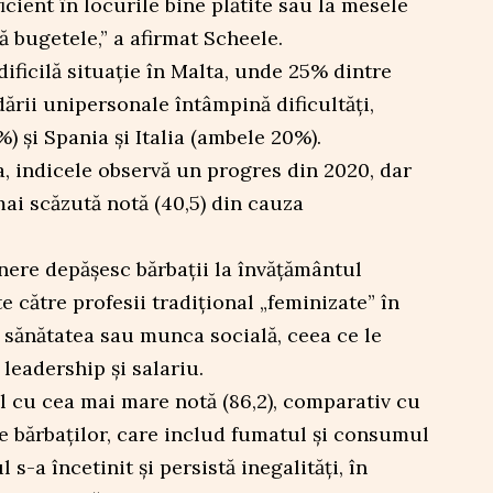
cient în locurile bine plătite sau la mesele
 bugetele,” a afirmat Scheele.
dificilă situație în Malta, unde 25% dintre
ării unipersonale întâmpină dificultăți,
 și Spania și Italia (ambele 20%).
a, indicele observă un progres din 2020, dar
i scăzută notă (40,5) din cauza
inere depășesc bărbații la învățământul
e către profesii tradițional „feminizate” în
sănătatea sau munca socială, ceea ce le
 leadership și salariu.
l cu cea mai mare notă (86,2), comparativ cu
e bărbaților, care includ fumatul și consumul
 s-a încetinit și persistă inegalități, în