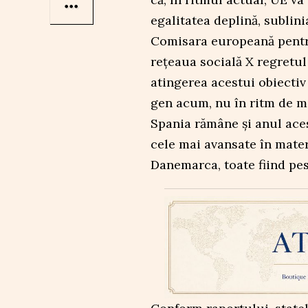
egalitatea deplină, sublini
Comisara europeană pentru
rețeaua socială X regretul
atingerea acestui obiectiv 
gen acum, nu în ritm de me
Spania rămâne și anul aces
cele mai avansate în mater
Danemarca, toate fiind pe