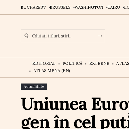
BUCHAREST
BRUSSELS
WASHINGTON
CAIRO
L
EDITORIAL
POLITICĂ
EXTERNE
ATLA
ATLAS MENA (EN)
Actualitate
Uniunea Europ
gen în cel puț