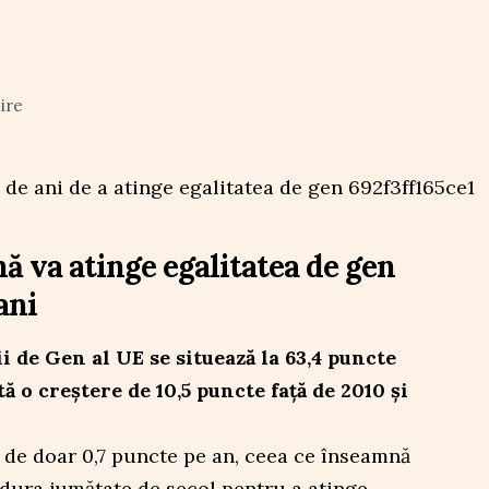
ire
 va atinge egalitatea de gen
ani
ii de Gen al UE se situează la 63,4 puncte
ă o creștere de 10,5 puncte față de 2010 și
 de doar 0,7 puncte pe an, ceea ce înseamnă
a dura jumătate de secol pentru a atinge