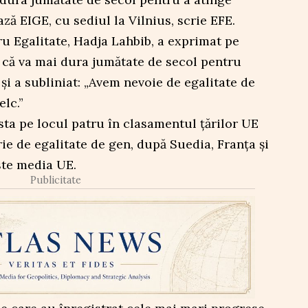
ază EIGE, cu sediul la Vilnius, scrie EFE.
 Egalitate, Hadja Lahbib, a exprimat pe
 că va mai dura jumătate de secol pentru
și a subliniat: „Avem nevoie de egalitate de
lc.”
ta pe locul patru în clasamentul țărilor UE
ie de egalitate de gen, după Suedia, Franța și
ste media UE.
Publicitate