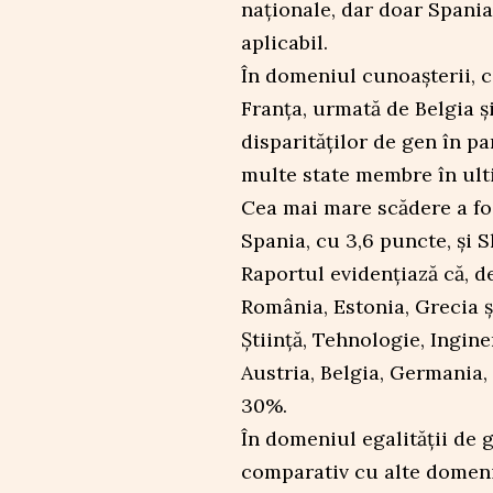
naționale, dar doar Spania
aplicabil.
În domeniul cunoașterii, c
Franța, urmată de Belgia și
disparităților de gen în pa
multe state membre în ulti
Cea mai mare scădere a fos
Spania, cu 3,6 puncte, și S
Raportul evidențiază că, d
România, Estonia, Grecia ș
Știință, Tehnologie, Ingin
Austria, Belgia, Germania,
30%.
În domeniul egalității de 
comparativ cu alte domeni