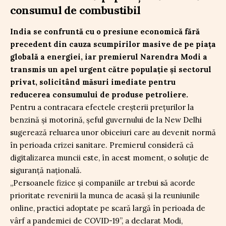
consumul de combustibil
India se confruntă cu o presiune economică fără
precedent din cauza scumpirilor masive de pe piața
globală a energiei, iar premierul Narendra Modi a
transmis un apel urgent către populație și sectorul
privat, solicitând măsuri imediate pentru
reducerea consumului de produse petroliere.
Pentru a contracara efectele creșterii prețurilor la
benzină și motorină, șeful guvernului de la New Delhi
sugerează reluarea unor obiceiuri care au devenit normă
în perioada crizei sanitare. Premierul consideră că
digitalizarea muncii este, în acest moment, o soluție de
siguranță națională.
„Persoanele fizice şi companiile ar trebui să acorde
prioritate revenirii la munca de acasă şi la reuniunile
online, practici adoptate pe scară largă în perioada de
vârf a pandemiei de COVID-19”, a declarat Modi,