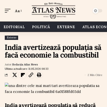
Aa
EDITORIAL
POLITICĂ
EXTERNE
ATLAS ECO
Externe
India avertizează populația să
facă economie la combustibil
Autor:
Redacția Atlas News
Ultima actualizare: 11.05.2026 08:33
2 Min Citire
India avertizează populația să reducă