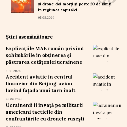
și drone: doi morți și peste 20 de răniți
în regiunea capitalei
05.08.2026
Știri asemănătoare
Explicațiile MAE român privind
schimbările în obținerea și
păstrarea cetățeniei ucrainene
21.01.2026
Accident aviatic în centrul
financiar din Beijing, avion
lovind fațada unui turn înalt
26.06.2026
Ucrainenii îi învață pe militarii
americani tacticile din
confruntările cu dronele rusești