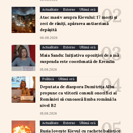
Actualitate
Externe
Ultimă oră
Atac masiv asupra Kievului: 17 morți și
zeci de răniți, apărarea antiaeriană
depășită
06.08.2026
Actualitate
Externe
Ultimă oră
Maia Sandu: Inițiativa opoziției de a mă
suspenda este coordonată de Kremlin
05.08.2026
Politică
Ultimă oră
Deputata de diaspora Dumitrița Albu
propune ca viitorii consuli onorifici ai
României să cunoască limba română la
nivel B2
05.08.2026
Actualitate
Externe
Ultimă oră
Rusia lovește Kievul cu rachete balistice