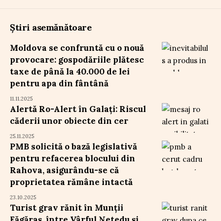
Știri asemănătoare
Moldova se confruntă cu o nouă
provocare: gospodăriile plătesc
taxe de până la 40.000 de lei
pentru apa din fântână
11.11.2025
Alertă Ro-Alert în Galați: Riscul
căderii unor obiecte din cer
25.11.2025
PMB solicită o bază legislativă
pentru refacerea blocului din
Rahova, asigurându-se că
proprietatea rămâne intactă
23.10.2025
Turist grav rănit în Munții
Făgăraș, între Vârful Netedu și