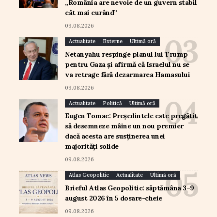
„România are nevoie de un guvern stabil
cât mai curând”
09.08.2026
Actualitate
Externe
Ultimă oră
Netanyahu respinge planul lui Trump
pentru Gaza și afirmă că Israelul nu se
va retrage fără dezarmarea Hamasului
09.08.2026
Actualitate
Politică
Ultimă oră
Eugen Tomac: Președintele este pregătit
să desemneze mâine un nou premier
dacă acesta are susținerea unei
majorități solide
09.08.2026
Atlas Geopolitic
Actualitate
Ultimă oră
Brieful Atlas Geopolitic: săptămâna 3–9
august 2026 în 5 dosare-cheie
09.08.2026