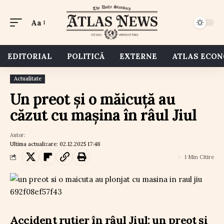
Aa
EDITORIAL
POLITICĂ
EXTERNE
ATLAS ECO
Actualitate
Un preot și o măicuță au
căzut cu mașina în râul Jiul
Autor:
Ultima actualizare: 02.12.2025 17:48
1 Min Citire
Accident rutier în râul Jiul: un preot și