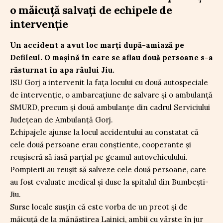
o măicuță salvați de echipele de
intervenție
Un accident a avut loc marți după-amiază pe
Defileul. O mașină în care se aflau două persoane s-a
răsturnat în apa râului Jiu.
ISU Gorj a intervenit la fața locului cu două autospeciale
de intervenție, o ambarcațiune de salvare și o ambulanță
SMURD, precum și două ambulanțe din cadrul Serviciului
Județean de Ambulanță Gorj.
Echipajele ajunse la locul accidentului au constatat că
cele două persoane erau conștiente, cooperante și
reușiseră să iasă parțial pe geamul autovehiculului.
Pompierii au reușit să salveze cele două persoane, care
au fost evaluate medical și duse la spitalul din Bumbești-
Jiu.
Surse locale susțin că este vorba de un preot și de
măicuță de la mănăstirea Lainici, ambii cu vârste în jur