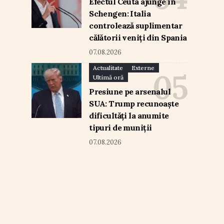
Efectul Ceuta ajunge în
Schengen: Italia
controlează suplimentar
călătorii veniți din Spania
07.08.2026
Actualitate
Externe
Ultimă oră
Presiune pe arsenalul
SUA: Trump recunoaște
dificultăți la anumite
tipuri de muniții
07.08.2026