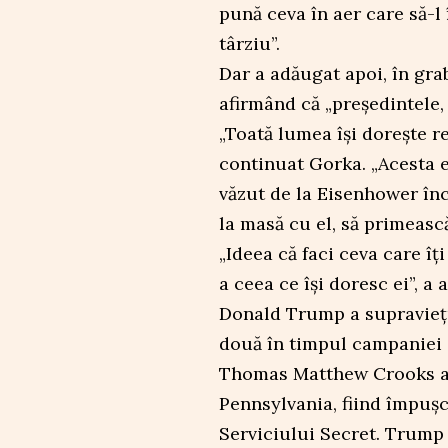
pună ceva în aer care să-l
târziu”.
Dar a adăugat apoi, în gra
afirmând că „președintele, 
„Toată lumea își dorește r
continuat Gorka. „Acesta e
văzut de la Eisenhower înc
la masă cu el, să primeasc
„Ideea că faci ceva care 
a ceea ce își doresc ei”, a 
Donald Trump a supraviețu
două în timpul campaniei s
Thomas Matthew Crooks a d
Pennsylvania, fiind împușc
Serviciului Secret. Trump 