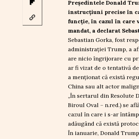
Președintele Donald Trum
instrucțiuni precise în c
funcție, în cazul în care 
mandat, a declarat Sebas
Sebastian Gorka, fost resp
administrației Trump, a a
are nicio îngrijorare cu pr
ar fi vizat de o tentativă 
a menționat că există regu
China sau alt actor malig
„În sertarul din Resolute 
Biroul Oval – n.red.) se af
cazul în care i s-ar întâmp
adăugând că există protoco
În ianuarie, Donald Trump 