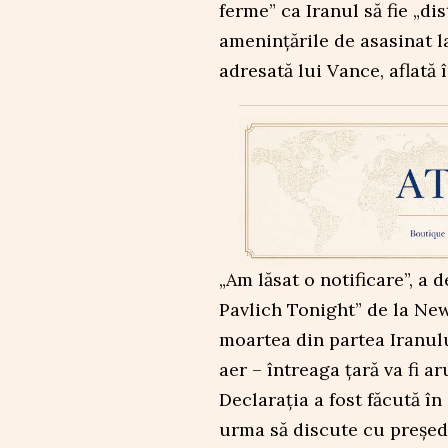
ferme” ca Iranul să fie „d
amenințările de asasinat l
adresată lui Vance, aflată 
„Am lăsat o notificare”, a
Pavlich Tonight” de la Ne
moartea din partea Iranulu
aer – întreaga țară va fi ar
Declarația a fost făcută în
urma să discute cu președi