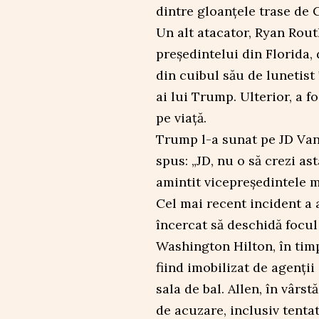
dintre gloanțele trase de 
Un alt atacator, Ryan Rout
președintelui din Florida, 
din cuibul său de lunetist 
ai lui Trump. Ulterior, a f
pe viață.
Trump l-a sunat pe JD Vanc
spus: „JD, nu o să crezi ast
amintit vicepreședintele m
Cel mai recent incident a a
încercat să deschidă focul
Washington Hilton, în tim
fiind imobilizat de agenții
sala de bal. Allen, în vârst
de acuzare, inclusiv tenta