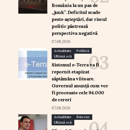
România la un pas de
„junk”. Deficitul scade
peste așteptări, dar riscul
politic păstrează
perspectiva negativă
07.08.2026
Actualitate
Politică
Ultimă oră
Sistemul e-Terra va fi
repornit etapizat
săptămâna viitoare.
Guvernul anunță cum vor
fi procesate cele 94.000
de cereri
07.08.2026
Actualitate
Externe
Ultimă oră