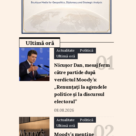
Ultimă oră
Actualitate
Politică
Ultimă oră
Nicușor Dan, mesaj ferm
către partide după
verdictul Moody’s:
„Renunțați la agendele
politice și la discursul
electoral”
08.08.2026
Actualitate
Politică
Ultimă oră
Moody’s menține