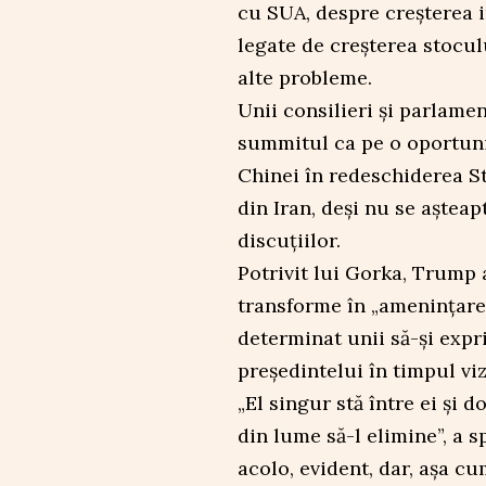
cu SUA, despre creșterea in
legate de creșterea stocul
alte probleme.
Unii consilieri și parlame
summitul ca pe o oportunit
Chinei în redeschiderea St
din Iran, deși nu se așteap
discuțiilor.
Potrivit lui Gorka, Trump 
transforme în „amenințarea
determinat unii să-și expr
președintelui în timpul viz
„El singur stă între ei și 
din lume să-l elimine”, a 
acolo, evident, dar, așa c