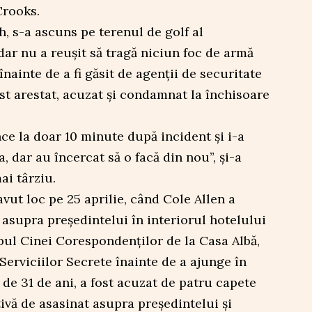
Crooks.
h, s-a ascuns pe terenul de golf al
dar nu a reușit să tragă niciun foc de armă
înainte de a fi găsit de agenții de securitate
ost arestat, acuzat și condamnat la închisoare
e la doar 10 minute după incident și i-a
a, dar au încercat să o facă din nou”, și-a
ai târziu.
vut loc pe 25 aprilie, când Cole Allen a
 asupra președintelui în interiorul hotelului
pul Cinei Corespondenților de la Casa Albă,
 Serviciilor Secrete înainte de a ajunge în
ă de 31 de ani, a fost acuzat de patru capete
tivă de asasinat asupra președintelui și