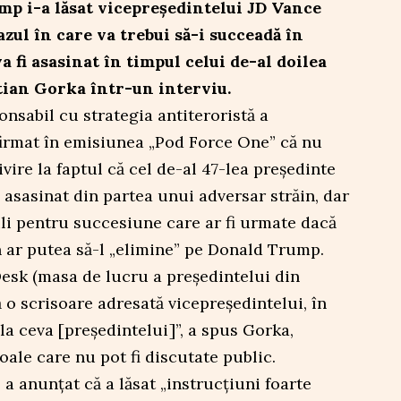
p i-a lăsat vicepreședintelui JD Vance
azul în care va trebui să-i succeadă în
va fi asasinat în timpul celui de-al doilea
tian Gorka într-un interviu.
onsabil cu strategia antiteroristă a
firmat în emisiunea „Pod Force One” că nu
ivire la faptul că cel de-al 47-lea președinte
de asasinat din partea unui adversar străin, dar
li pentru succesiune care ar fi urmate dacă
n ar putea să-l „elimine” pe Donald Trump.
Desk (masa de lucru a președintelui din
lă o scrisoare adresată vicepreședintelui, în
la ceva [președintelui]”, a spus Gorka,
ale care nu pot fi discutate public.
a anunțat că a lăsat „instrucțiuni foarte