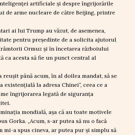
teligenței artificiale și despre îngrijorările
ui de arme nucleare de către Beijing, printre
ntari ai lui Trump au văzut, de asemenea,
ate pentru președinte de a solicita ajutorul
râmtorii Ormuz și în încetarea războiului
tă ca acesta să fie un punct central al
a reușit până acum, în al doilea mandat, să se
 existențială la adresa Chinei”, ceea ce a
ime îngrijorarea legată de siguranța
itei.
dominația mondială, așa că au toate motivele
spus Gorka. „Acum, s-ar putea să nu o facă
um mi-a spus cineva, ar putea pur și simplu să