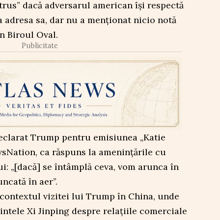
istrus” dacă adversarul american își respectă
a adresa sa, dar nu a menționat nicio notă
în Biroul Oval.
Publicitate
 declarat Trump pentru emisiunea „Katie
wsNation, ca răspuns la amenințările cu
i: „[dacă] se întâmplă ceva, vom arunca în
uncată în aer”.
 contextul vizitei lui Trump în China, unde
ntele Xi Jinping despre relațiile comerciale