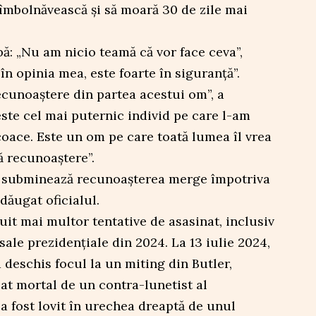
 îmbolnăvească și să moară 30 de zile mai
bă: „Nu am nicio teamă că vor face ceva”,
în opinia mea, este foarte în siguranță”.
ecunoaștere din partea acestui om”, a
ste cel mai puternic individ pe care l-am
oace. Este un om pe care toată lumea îl vrea
ă recunoaștere”.
îți subminează recunoașterea merge împotriva
adăugat oficialul.
it mai multor tentative de asasinat, inclusiv
ale prezidențiale din 2024. La 13 iulie 2024,
eschis focul la un miting din Butler,
at mortal de un contra-lunetist al
a fost lovit în urechea dreaptă de unul