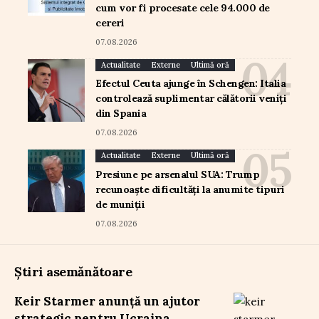
cum vor fi procesate cele 94.000 de
cereri
07.08.2026
Actualitate
Externe
Ultimă oră
Efectul Ceuta ajunge în Schengen: Italia
controlează suplimentar călătorii veniți
din Spania
07.08.2026
Actualitate
Externe
Ultimă oră
Presiune pe arsenalul SUA: Trump
recunoaște dificultăți la anumite tipuri
de muniții
07.08.2026
Știri asemănătoare
Keir Starmer anunță un ajutor
strategic pentru Ucraina