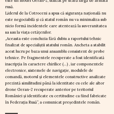
este un model Geran-2, utilizat pe scară largă de armata
rusă.
Liderul de la Cotroceni a spus că siguranța națională nu
este negociabilă și că statul român nu va minimaliza sub
nicio formă incidentele care atentează la suveranitatea
sa sau la viața cetățenilor.
„Aceasta este concluzia fără dubiu a raportului tehnic
finalizat de specialiștii statului român. Ancheta a stabilit
acest lucru pe baza unui ansamblu consistent de probe
tehnice. Pe fragmentele recuperate a fost identificată
inscripția în caractere chirilice (…) , iar componentele
electronice, sistemele de navigație, modulele de
comandă, motorul și elementele constructive analizate
prezintă similitudini până la identitate cu cele ale altor
drone Geran-2 recuperate anterior pe teritoriul
României și identificate cu certitudine ca fiind fabricate
în Federația Rusă”, a comunicat președintele român.