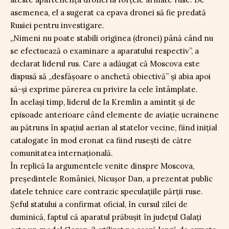
asemenea, el a sugerat ca epava dronei să fie predată
Rusiei pentru investigare.
„Nimeni nu poate stabili originea (dronei) până când nu
se efectuează o examinare a aparatului respectiv”, a
declarat liderul rus. Care a adăugat că Moscova este
dispusă să „desfășoare o anchetă obiectivă” și abia apoi
să-și exprime părerea cu privire la cele întâmplate.
În același timp, liderul de la Kremlin a amintit și de
episoade anterioare când elemente de aviație ucrainene
au pătruns în spațiul aerian al statelor vecine, fiind inițial
catalogate în mod eronat ca fiind rusești de către
comunitatea internațională.
În replică la argumentele venite dinspre Moscova,
președintele României, Nicușor Dan, a prezentat public
datele tehnice care contrazic speculațiile părții ruse.
Șeful statului a confirmat oficial, în cursul zilei de
duminică, faptul că aparatul prăbușit în județul Galați