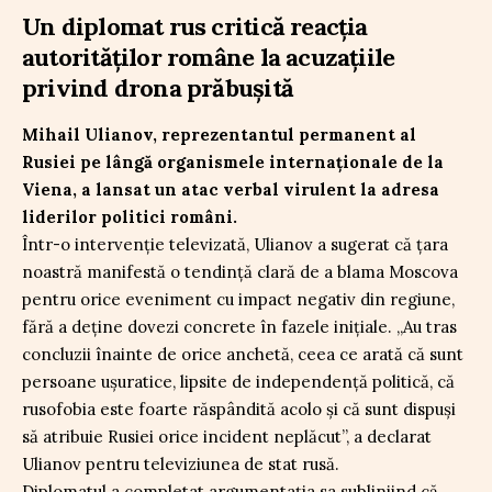
Un diplomat rus critică reacția
autorităților române la acuzațiile
privind drona prăbușită
Mihail Ulianov, reprezentantul permanent al
Rusiei pe lângă organismele internaționale de la
Viena, a lansat un atac verbal virulent la adresa
liderilor politici români.
Într-o intervenție televizată, Ulianov a sugerat că țara
noastră manifestă o tendință clară de a blama Moscova
pentru orice eveniment cu impact negativ din regiune,
fără a deține dovezi concrete în fazele inițiale. „Au tras
concluzii înainte de orice anchetă, ceea ce arată că sunt
persoane ușuratice, lipsite de independență politică, că
rusofobia este foarte răspândită acolo și că sunt dispuși
să atribuie Rusiei orice incident neplăcut”, a declarat
Ulianov pentru televiziunea de stat rusă.
Diplomatul a completat argumentația sa subliniind că