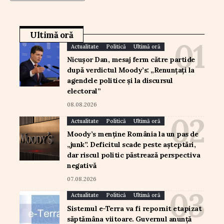
Ultimă oră
Actualitate
Politică
Ultimă oră
Nicușor Dan, mesaj ferm către partide
după verdictul Moody’s: „Renunțați la
agendele politice și la discursul
electoral”
08.08.2026
Actualitate
Politică
Ultimă oră
Moody’s menține România la un pas de
„junk”. Deficitul scade peste așteptări,
dar riscul politic păstrează perspectiva
negativă
07.08.2026
Actualitate
Politică
Ultimă oră
Sistemul e-Terra va fi repornit etapizat
săptămâna viitoare. Guvernul anunță