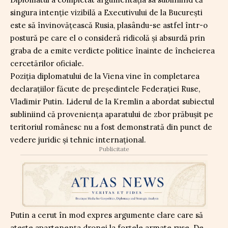
singura intenție vizibilă a Executivului de la București
este să învinovățească Rusia, plasându-se astfel într-o
postură pe care el o consideră ridicolă și absurdă prin
graba de a emite verdicte politice înainte de încheierea
cercetărilor oficiale.
Poziția diplomatului de la Viena vine în completarea
declarațiilor făcute de președintele Federației Ruse,
Vladimir Putin. Liderul de la Kremlin a abordat subiectul
subliniind că proveniența aparatului de zbor prăbușit pe
teritoriul românesc nu a fost demonstrată din punct de
vedere juridic și tehnic internațional.
Publicitate
Putin a cerut în mod expres argumente clare care să
ateste apartenența dronei la forțele armate ruse. De