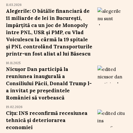
11.03.2026
Alegerile: O bătălie financiară de
11 miliarde de lei în București,
împărțită ca un joc de Monopoly
între PNL, USR și PMP, cu Vlad
Voiculescu la cârmă la 19 spitale
și PNL controlând Transporturile
printr-un fost aliat al lui Băsescu
10.11.2025
Nicușor Dan participă la
reuniunea inaugurală a
Consiliului Păcii, Donald Trump l-
a invitat pe președintele
României să vorbească
19.02.2026
Cîțu: INS reconfirmă recesiunea
tehnică și deteriorarea
economiei