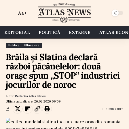
Aa
EDITORIAL
POLITICĂ
EXTERNE
ATLAS ECO
Politică
Ultimă oră
Brăila și Slatina declară
război păcănelelor: două
orașe spun „STOP” industriei
jocurilor de noroc
Autor:
Redacția Atlas News
Ultima actualizare: 26.02.2026 09:09
3 Min Citire