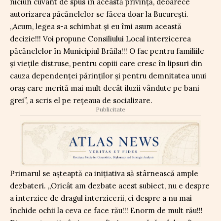
niciun cuvânt de spus în această privință, deoarece
autorizarea păcănelelor se făcea doar la București.
„Acum, legea s-a schimbat și eu îmi asum această
decizie!!! Voi propune Consiliului Local interzicerea
păcănelelor în Municipiul Brăila!!! O fac pentru familiile
și viețile distruse, pentru copiii care cresc în lipsuri din
cauza dependenței părinților și pentru demnitatea unui
oraș care merită mai mult decât iluzii vândute pe bani
grei”, a scris el pe rețeaua de socializare.
Publicitate
Primarul se așteaptă ca inițiativa să stârnească ample
dezbateri. „Oricât am dezbate acest subiect, nu e despre
a interzice de dragul interzicerii, ci despre a nu mai
închide ochii la ceva ce face rău!!! Enorm de mult rău!!!