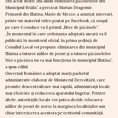
Din acest motiv, îmi asum eliminarea păcănelelor din
Municipiul Brăila”, a precizat Marian Dragomir.
Primarul din Slatina, Mario de Mezzo, a anunțat miercuri,
printr-un material video postat pe Facebook, că orașul
pe care-l conduce va fi primul „liber de păcănele”.
„În momentul în care ordonanța adoptată aseară va fi
publicată în monitorul oficial, în prima ședință de
Consiliul Local voi propune eliminarea din municipiul
Slatina a tuturor sălilor de jocuri și a tuturor păcănelelor.
Nici o păcănea nu va mai funcționa în municipiul Slatina”,
a spus edilul.
Guvernul României a adoptat marți pachetul
administrativ elaborat de Ministerul Dezvoltării, care
promite descentralizare mai rapidă, administrații locale
mai eficiente și reducerea aparatului bugetar. Printre
altele, autoritățile locale vor putea decide relocarea
sălilor de jocuri de noroc la marginea localităților sau
chiar interzicerea acestora pe teritoriul comunității.