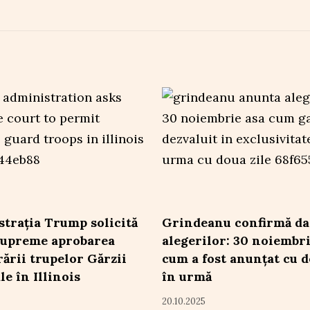
trația Trump solicită
Grindeanu confirmă da
Supreme aprobarea
alegerilor: 30 noiembri
rării trupelor Gărzii
cum a fost anunțat cu d
le în Illinois
în urmă
20.10.2025