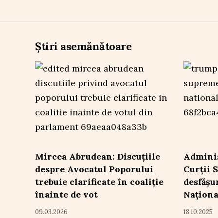
Știri asemănătoare
Mircea Abrudean: Discuțiile
Adminis
despre Avocatul Poporului
Curții 
trebuie clarificate în coaliție
desfășu
înainte de vot
Naționa
09.03.2026
18.10.2025