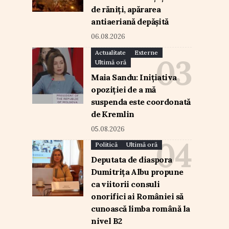
de răniți, apărarea
antiaeriană depășită
06.08.2026
Actualitate
Externe
Ultimă oră
Maia Sandu: Inițiativa
opoziției de a mă
suspenda este coordonată
de Kremlin
05.08.2026
Politică
Ultimă oră
Deputata de diaspora
Dumitrița Albu propune
ca viitorii consuli
onorifici ai României să
cunoască limba română la
nivel B2