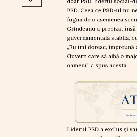
doar PSD, liderul social-
PSD. Ceea ce PSD-ul nu ne
fugim de o asemenea scena
Grindeanu a precizat însă 
guvernamentală stabilă, c
„Eu îmi doresc, împreună c
Guvern care să aibă o majo
oameni”, a spus acesta.
Liderul PSD a exclus și va