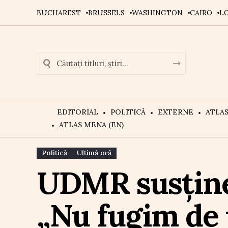
BUCHAREST
BRUSSELS
WASHINGTON
CAIRO
L
EDITORIAL
POLITICĂ
EXTERNE
ATLA
ATLAS MENA (EN)
Politică
Ultimă oră
UDMR susține
„Nu fugim de 