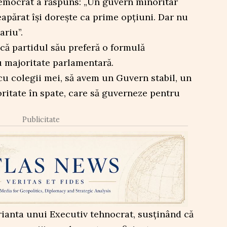
democrat a răspuns: „Un guvern minoritar
apărat își dorește ca prime opțiuni. Dar nu
riu”.
că partidul său preferă o formulă
u majoritate parlamentară.
u colegii mei, să avem un Guvern stabil, un
ritate în spate, care să guverneze pentru
Publicitate
rianta unui Executiv tehnocrat, susținând că