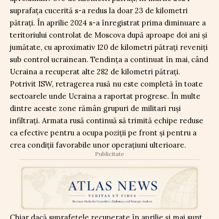
suprafața cucerită s-a redus la doar 23 de kilometri
pătrați. În aprilie 2024 s-a înregistrat prima diminuare a
teritoriului controlat de Moscova după aproape doi ani și
jumătate, cu aproximativ 120 de kilometri pătrați reveniți
sub control ucrainean. Tendința a continuat în mai, când
Ucraina a recuperat alte 282 de kilometri pătrați.
Potrivit ISW, retragerea rusă nu este completă în toate
sectoarele unde Ucraina a raportat progrese. În multe
dintre aceste zone rămân grupuri de militari ruși
infiltrați. Armata rusă continuă să trimită echipe reduse
ca efective pentru a ocupa poziții pe front și pentru a
crea condiții favorabile unor operațiuni ulterioare.
Publicitate
Chiar dacă suprafețele recuperate în aprilie și mai sunt