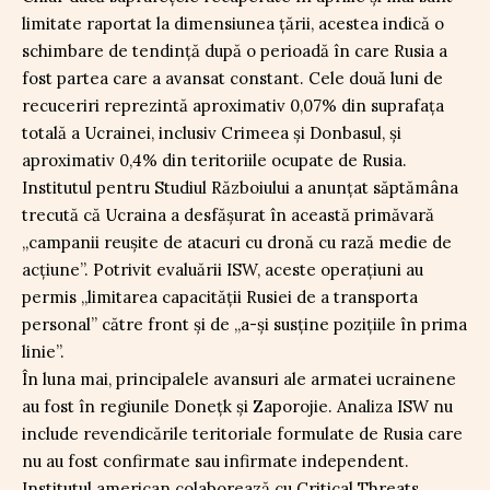
limitate raportat la dimensiunea țării, acestea indică o
schimbare de tendință după o perioadă în care Rusia a
fost partea care a avansat constant. Cele două luni de
recuceriri reprezintă aproximativ 0,07% din suprafața
totală a Ucrainei, inclusiv Crimeea și Donbasul, și
aproximativ 0,4% din teritoriile ocupate de Rusia.
Institutul pentru Studiul Războiului a anunțat săptămâna
trecută că Ucraina a desfășurat în această primăvară
„campanii reuşite de atacuri cu dronă cu rază medie de
acţiune”. Potrivit evaluării ISW, aceste operațiuni au
permis „limitarea capacităţii Rusiei de a transporta
personal” către front și de „a-şi susţine poziţiile în prima
linie”.
În luna mai, principalele avansuri ale armatei ucrainene
au fost în regiunile Donețk și Zaporojie. Analiza ISW nu
include revendicările teritoriale formulate de Rusia care
nu au fost confirmate sau infirmate independent.
Institutul american colaborează cu Critical Threats