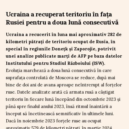
Ucraina a recuperat teritoriu în fața
Rusiei pentru a doua lună consecutivă
Ucraina a recucerit în luna mai aproximativ 282 de
kilometri pătrați de teritoriu ocupat de Rusia, în
special în regiunile Donețk și Zaporojie, potrivit
unei analize publicate marți de AFP pe baza datelor
Institutului pentru Studiul Războiului (ISW).
Evoluția marchează a doua lună consecutivă în care
suprafața controlată de Moscova se reduce, după mai
bine de doi ani de avans aproape neîntrerupt al forțelor
ruse. Datele analizate arată că armata rusă a câștigat
teritoriu în fiecare lună începând din octombrie 2023 și
până spre finalul anului 2023, însă ritmul înaintării a
început să încetinească semnificativ în ultimele luni.
Dacă în noiembrie 2023 forțele ruse au ocupat
aproximativ 579 de kilometri pătrați, în martie 2024